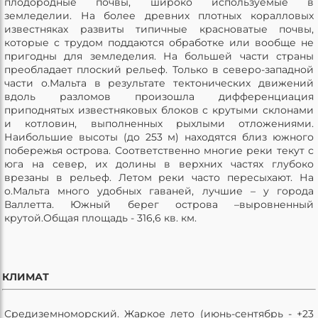
плодородные почвы, широко используемые в
земледелии. На более древних плотных коралловых
известняках развиты типичные красноватые почвы,
которые с трудом поддаются обработке или вообще не
пригодны для земледелия. На большей части страны
преобладает плоский рельеф. Только в северо-западной
части о.Мальта в результате тектонических движений
вдоль разломов произошла дифференциация
приподнятых известняковых блоков с крутыми склонами
и котловин, выполненных рыхлыми отложениями.
Наибольшие высоты (до 253 м) находятся близ южного
побережья острова. Соответственно многие реки текут с
юга на север, их долины в верхних частях глубоко
врезаны в рельеф. Летом реки часто пересыхают. На
о.Мальта много удобных гаваней, лучшие – у города
Валлетта. Южный берег острова –выровненный
крутой.Общая площадь - 316,6 кв. км.
КЛИМАТ
Средиземноморский. Жаркое лето (июнь-сентябрь - +23