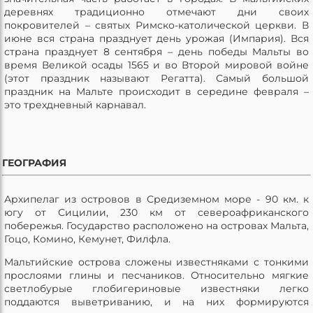
деревнях традиционно отмечают дни своих
покровителей – святых Римско-католической церкви. В
июне вся страна празднует день урожая (Импария). Вся
страна празднует 8 сентября – день победы Мальты во
время Великой осады 1565 и во Второй мировой войне
(этот праздник называют Регатта). Самый большой
праздник на Мальте происходит в середине февраля –
это трехдневный карнавал.
ГЕОГРАФИЯ
Архипелаг из островов в Средиземном море - 90 км. к
югу от Сицилии, 230 км от североафриканского
побережья. Государство расположено на островах Мальта,
Гоцо, Комино, Кемунет, Филфла.
Мальтийские острова сложены известняками с тонкими
прослоями глины и песчаников. Относительно мягкие
светлобурые глобигериновые известняки легко
поддаются выветриванию, и на них формируются