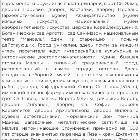
парламента) и оружейная палата рыцарей, форт Св. Элмо,
дворец Паризио, дворец Кастильи, дворец Прованс
(археологический музей), Адмиралтейство (музей
изящных искусств), Национальный музей
изобразительного искусства, церковь Кораблекрушения,
Ботанический сад Арготти, сад Сан-Мэзон, национальный
театр "Маноэль", один из старейших и поныне
действующих. Город уникален, здесь почти за каждым
углом посетителя ждут интереснейшие культурные и
исторические достопримечательности. Мдина, бывшая
столица Мальты - типичный средневековый город,
расположенный в самом сердце острова. Здесь
находится соборный музей, в котором выставляются
уникальные произведения искусств, включая коллекцию
работ Дюрера, Кафедральный Собор Св. Павла(1575 г.),
имеющий в плане форму римско-католического креста, и
грот Св. Павла, Главные Ворота Мдины, Греческие Ворота,
дворец Ингуанец, дворец Св. Софии, церковь
Кармелитов, дворец Архиепископа, дворец Вилена с
музеем естествознания, Норманнский дом, темница
Мдины. Загадочные мегалитические святилища на
Мальте, напоминающие Стоунхендж, примерно на 1000
лет старше знаменитых пирамид в Гизе - храм Джгантия
на острове Гозо, храмы Хаджар Им, Мнайдра и Таршин.