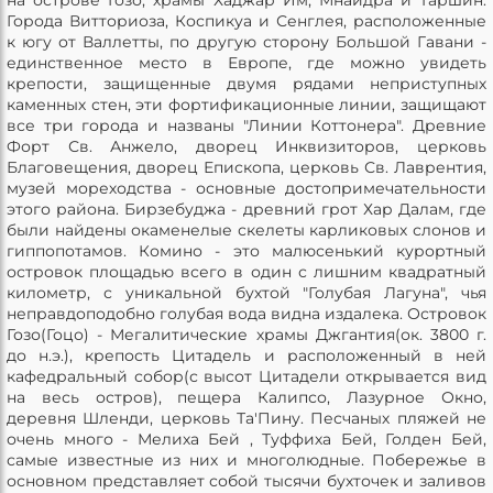
Города Витториоза, Коспикуа и Сенглея, расположенные
к югу от Валлетты, по другую сторону Большой Гавани -
единственное место в Европе, где можно увидеть
крепости, защищенные двумя рядами неприступных
каменных стен, эти фортификационные линии, защищают
все три города и названы "Линии Коттонера". Древние
Форт Св. Анжело, дворец Инквизиторов, церковь
Благовещения, дворец Епископа, церковь Св. Лаврентия,
музей мореходства - основные достопримечательности
этого района. Бирзебуджа - древний грот Хар Далам, где
были найдены окаменелые скелеты карликовых слонов и
гиппопотамов. Комино - это малюсенький курортный
островок площадью всего в один с лишним квадратный
километр, с уникальной бухтой "Голубая Лагуна", чья
неправдоподобно голубая вода видна издалека. Островок
Гозо(Гоцо) - Мегалитические храмы Джгантия(ок. 3800 г.
до н.э.), крепость Цитадель и расположенный в ней
кафедральный собор(с высот Цитадели открывается вид
на весь остров), пещера Калипсо, Лазурное Окно,
деревня Шленди, церковь Та'Пину. Песчаных пляжей не
очень много - Мелиха Бей , Туффиха Бей, Голден Бей,
самые известные из них и многолюдные. Побережье в
основном представляет собой тысячи бухточек и заливов