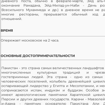
дневного поста, обычно в феврале-марте, Эйд аль-
окончание Рамадана, Эйд-Милад-ун-Наби - День ро
Всесильного Мухаммеда и др.) в дневное время не р
многие рестораны, прерывается обычный ход д
отношений.
ВРЕМЯ
Опережает московское на 2 часа.
ОСНОВНЫЕ ДОСТОПРИМЕЧАТЕЛЬНОСТИ
Пакистан - это страна самых величественных ландшафтов 
многочисленных культурных традиций и чрезв
гостеприимных людей. Эта страна - одно из самых 
человеческих поселений, колыбель древнейшей цивил
оспаривающей лидерство у Египта и Месопотамии, и мес
соприкасаются ислам, индуизм и буддизм. Особое з
имеют археологические памятники Хараппской цивил
Персии и других древних государств. Карачи - Мавзолей
и-Азама - памятник основателю Пакистана Али Д