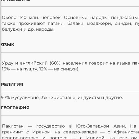
Около 140 млн. человек. Основные народы: пенджабцы 
также проживают патани, балаки, моаджери, синдхи, п
белуджи и др. народы.
ЯЗЫК
Урду и английский (60% населения говорит на языке па
16% — на пушту, 12% — на синдхи).
РЕЛИГИЯ
97% мусульмане, 3% - христиане, индуисты и другие.
ГЕОГРАФИЯ
Пакистан — государство в Юго-Западной Азии. На 
граничит с Ираном, на северо-западе — с Афганиста
северо-востоке и востоке — с Индией, на юге омы