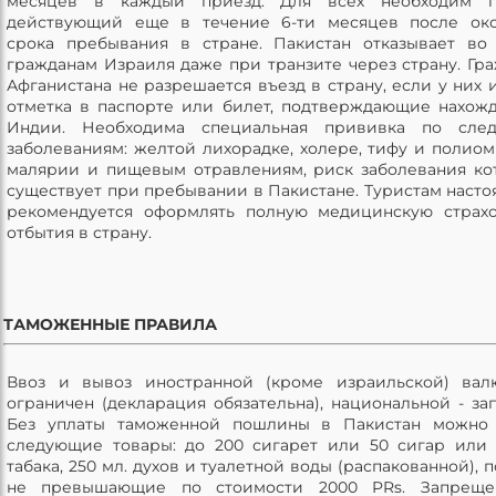
месяцев в каждый приезд. Для всех необходим па
действующий еще в течение 6-ти месяцев после око
срока пребывания в стране. Пакистан отказывает во
гражданам Израиля даже при транзите через страну. Гр
Афганистана не разрешается въезд в страну, если у них 
отметка в паспорте или билет, подтверждающие нахож
Индии. Необходима специальная прививка по сле
заболеваниям: желтой лихорадке, холере, тифу и полиом
малярии и пищевым отравлениям, риск заболевания к
существует при пребывании в Пакистане. Туристам насто
рекомендуется оформлять полную медицинскую страх
отбытия в страну.
ТАМОЖЕННЫЕ ПРАВИЛА
Ввоз и вывоз иностранной (кроме израильской) вал
ограничен (декларация обязательна), национальной - за
Без уплаты таможенной пошлины в Пакистан можно 
следующие товары: до 200 сигарет или 50 сигар или 
табака, 250 мл. духов и туалетной воды (распакованной), 
не превышающие по стоимости 2000 PRs. Запреще