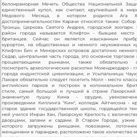
беломраморная Мечеть Общества Национальной Защи
единственный купол, как считают, крупнейший в мир
Медового Месяца, в котором родился Ага Х
достопримечательностям Карачи относятся также: Собор
Троицы, Церковь Святого Андрея, городской зоопарк
район города называется Клифтон - бывшее место 
британцев. Сейчас он является изысканным приб
курортом, на общественных и немного неухоженных к
Клифтон Бич и Минорских островов достаточно немног
Седар, центральная часть города, это основное торговое 
процветающими рынками, также обязательно с
посмотреть археологические раскопки Мохенджодаро - г
города индуистской цивилизации, и Усыпальницы Чаук
Лахоре обязательно следует посетить Молл - место класс
английских парков и построек в колониальном брит
стиле, самый большой и лучший в стране Лахорский
знаменитую пушку Кима - орудие, увековече
произведении Киплинга "Ким", колледж Айтчисона - к
старое здание государственной школы, гордящейся тем
ней учился Имран Хан, Лахорскую Крепость с величест
дворцами, залами и садами. В Старом Городе, узкие
которого запружены рикшами, повозками, лоточни
женщинами в парандже, расположено такое количество м