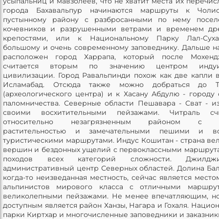
усыпальниц и мавзолеев, что не хватит места их перечисл
города Бахавальпур начинаются маршруты к Чолис
пустынному району с разбросанными по нему посел
кочевников и разрушенными ветрами и временем др
крепостями, или к Национальному Парку Лал-Суха
большому и очень современному заповеднику. Дальше н
расположен город Харрапа, который после Мохенд
считается вторым по значению центром индуи
цивилизации. Город Равальпинди похож как две капли 
Исламабад. Отсюда также можно добраться до Т
(археологического центра) и к Хасану Абдулю - городу 
паломничества. Северные области Пешавара - Сват - и
своими восхитительными пейзажами. Читраль счи
относительно незагрязненным районом с б
растительностью и замечательными пешими и в
туристическими маршрутами. Индус Кошитан - страна ве
вершин и бездонных ущелий с первоклассными маршрут
походов всех категорий сложности. Джилдж
административный центр Северных областей. Долина Бал
когда-то неизведанная местность, сейчас является место
альпинистов мирового класса с отличными маршру
великолепными пейзажами. Не менее впечатляющим, н
доступным является район Ханзы, Нагара и Гохаля. Нацио
парки Киртхар и многочисленные заповедники и заказник