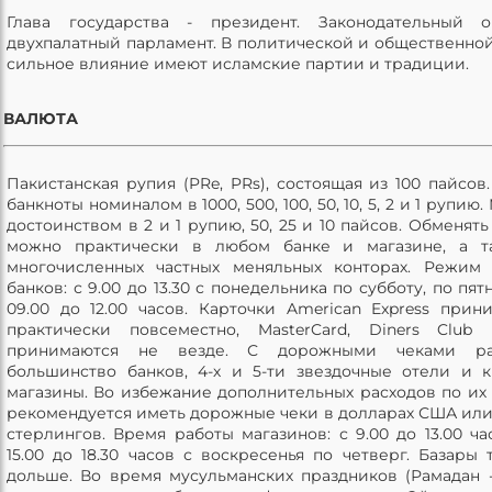
Глава государства - президент. Законодательный о
двухпалатный парламент. В политической и общественно
сильное влияние имеют исламские партии и традиции.
ВАЛЮТА
Пакистанская рупия (PRe, PRs), состоящая из 100 пайсов.
банкноты номиналом в 1000, 500, 100, 50, 10, 5, 2 и 1 рупию
достоинством в 2 и 1 рупию, 50, 25 и 10 пайсов. Обменять
можно практически в любом банке и магазине, а т
многочисленных частных меняльных конторах. Режим
банков: с 9.00 до 13.30 с понедельника по субботу, по пя
09.00 до 12.00 часов. Карточки American Express прин
практически повсеместно, MasterCard, Diners Club
принимаются не везде. С дорожными чеками ра
большинство банков, 4-х и 5-ти звездочные отели и 
магазины. Во избежание дополнительных расходов по их
рекомендуется иметь дорожные чеки в долларах США или
стерлингов. Время работы магазинов: с 9.00 до 13.00 ча
15.00 до 18.30 часов с воскресенья по четверг. Базары 
дольше. Во время мусульманских праздников (Рамадан 