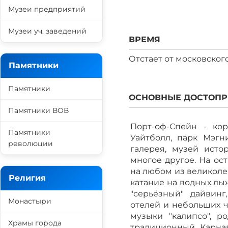
Музеи предприятий
Музеи уч. заведений
ВРЕМЯ
Отстает от московского
Памятники
Памятники
ОСНОВНЫЕ ДОСТОПР
Памятники ВОВ
Порт-оф-Спейн - кор
Памятники
Уайтболл, парк Мэгн
революции
галерея, музей исто
многое другое. На ос
на любом из великоле
Религия
катание на водных лыж
"серьёзный" дайвин
Монастыри
отелей и небольших ч
музыки "калипсо", р
Храмы города
традиционный Карнав