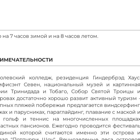
 на 7 часов зимой и на 8 часов летом.
ИМЕЧАТЕЛЬНОСТИ
олевский колледж, резиденция Гиндербрэд Хаус
ифисэнт Севен, национальный музей и картинна
рии Тринидада и Тобаго, Собор Святой Троицы 
тровах достаточно хорошо развит активный туризм 
пных пляжей побережья предлагается виндсерфинг
ах и парусниках, параглайдинг, плавание с маской 
г, гольф и теннис на многочисленных площадка
астных пансионов. Ежегодно проводится фестивал
одиной которой считаются именно эти острова 
ал "Потпурри Шоу". Вечнозеленые леса острово