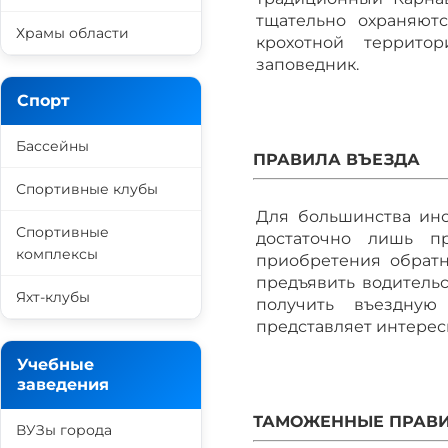
тщательно охраняютс
Храмы области
крохотной террито
заповедник.
Спорт
Бассейны
ПРАВИЛА ВЪЕЗДА
Спортивные клубы
Для большинства ино
Спортивные
достаточно лишь п
комплексы
приобретения обратн
предъявить водительс
Яхт-клубы
получить въездную
представляет интерес
Учебные
заведения
ТАМОЖЕННЫЕ ПРАВ
ВУЗы города