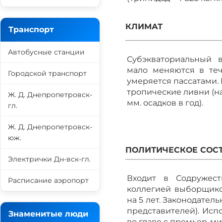
КЛИМАТ
Транспорт
Автобусные станции
Субэкваториальный 
мало меняются в теч
Городской транспорт
умеряется пассатами.
тропические ливни (н
Ж. Д. Днепропетровск-
мм. осадков в год).
гл.
Ж. Д. Днепропетровск-
юж.
ПОЛИТИЧЕСКОЕ СОС
Электрички Дн-вск-гл.
Входит в Содружест
Расписание аэропорт
коллегией выборщико
на 5 лет. Законодател
представителей). Исп
Знаменитые люди
во главе с премьер-м