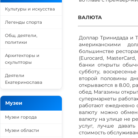
Культуры и искусства
ВАЛЮТА
Легенды спорта
Общ. деятели,
Доллар Тринидада и Т
политики
американскими дол
большинстве ресторан
Архитекторы и
(Eurocard, MasterCard,
скульпторы
банки открыты обычно
субботу, воскресень
Деятели
второй половины дн
Екатеринослава
открываются в 8.00, 
обед. Магазины открыты
супермаркеты работаю
Музеи
работают ежедневно с
валюту можно обменя
Музеи города
валюту на улице не р
услуг, лучше дават
Музеи области
стоимость обслуживан