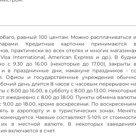
обаго, равный 100 центам. Можно расплачиваться 
ларами. Кредитные карточки принимаются 
ов, практически во всех отелях и многих магазина
 Visa International, American Express и др.). В будн
 с 9.30 до 16.00 (некоторые до 17.00), закрыты 
е и в праздничные дни, накануне праздников - с
я. Офисы и государственные учреждения обычн
рабочий день длится 8 часов с часовым перерывом н
 с 8.00 до 16.00, в субботу с 8.00 до 13.00. Некоторы
т ежедневно с 8.00 до 18.00. Пункты обмена валют
 9.00 до 18.00, кроме воскресенья. По воскресенья
ть в аэропорту и в туристических зонах. Менят
екомендуется. Чаевые составляют 5-10% от стоимост
ь их в местной валюте. В некоторых заведения
ия включается в счет.