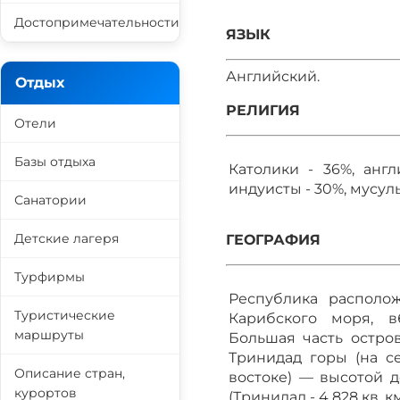
Достопримечательности
ЯЗЫК
Английский.
Отдых
РЕЛИГИЯ
Отели
Базы отдыха
Католики - 36%, англ
индуисты - 30%, мусуль
Санатории
Детские лагеря
ГЕОГРАФИЯ
Турфирмы
Республика располо
Туристические
Карибского моря, в
маршруты
Большая часть остро
Тринидад горы (на се
Описание стран,
востоке) — высотой д
курортов
(Тринидад - 4 828 кв. км.