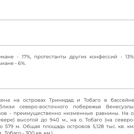
икане - 17%, протестанты других конфессий - 13%
мане - 6%.
жена на островах Тринидад и Тобаго в бассейн
близи северо-восточного побережья Венесуэлы
вов - преимущественно низменные равнины. На о
вере) высотой до 940 м., на о. Тобаго (на северо
о 579 м. Общая площадь островов 5,128 тыс. кв. км
, Тобаго - 300 кв. км.).