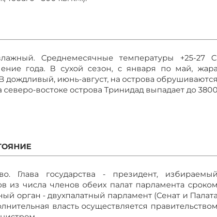
влажный. Среднемесячные температуры +25-27 С
ение года. В сухой сезон, с января по май, жар
 В дождливый, июнь-август, на острова обрушиваютс
а северо-востоке острова Тринидад выпадает до 380
ТОЯНИЕ
во. Глава государства - президент, избираемы
в из числа членов обеих палат парламента сроко
ьный орган - двухпалатный парламент (Сенат и Палат
олнительная власть осуществляется правительство
инистром.