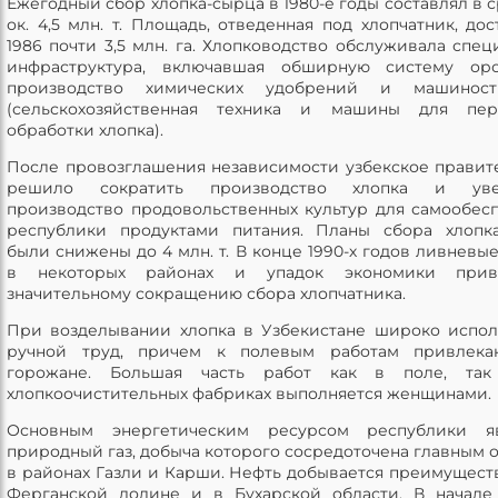
Ежегодный сбор хлопка-сырца в 1980-е годы составлял в 
ок. 4,5 млн. т. Площадь, отведенная под хлопчатник, дос
1986 почти 3,5 млн. га. Хлопководство обслуживала спец
инфраструктура, включавшая обширную систему оро
производство химических удобрений и машиност
(сельскохозяйственная техника и машины для пер
обработки хлопка).
После провозглашения независимости узбекское правит
решило сократить производство хлопка и уве
производство продовольственных культур для самообес
республики продуктами питания. Планы сбора хлопк
были снижены до 4 млн. т. В конце 1990-х годов ливневы
в некоторых районах и упадок экономики при
значительному сокращению сбора хлопчатника.
При возделывании хлопка в Узбекистане широко испол
ручной труд, причем к полевым работам привлека
горожане. Большая часть работ как в поле, та
хлопкоочистительных фабриках выполняется женщинами.
Основным энергетическим ресурсом республики яв
природный газ, добыча которого сосредоточена главным 
в районах Газли и Карши. Нефть добывается преимущест
Ферганской долине и в Бухарской области. В начале