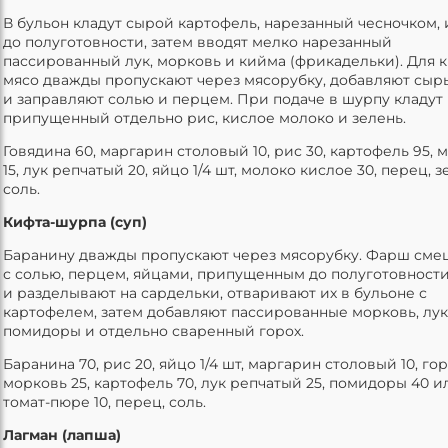
В бульон кладут сырой картофель, нарезанный чесночком, 
до полуготовности, затем вводят мелко нарезанный
пассированный лук, морковь и кийма (фрикадельки). Для 
мясо дважды пропускают через мясорубку, добавляют сыр
и заправляют солью и перцем. При подаче в шурпу кладут
припущенный отдельно рис, кислое молоко и зелень.
Говядина 60, маргарин столовый 10, рис 30, картофель 95, 
15, лук репчатый 20, яйцо 1/4 шт, молоко кислое 30, перец, з
соль.
Кифта-шурпа (суп)
Баранину дважды пропускают через мясорубку. Фарш см
с солью, перцем, яйцами, припущенным до полуготовност
и разделывают на сардельки, отваривают их в бульоне с
картофелем, затем добавляют пассированные морковь, лук
помидоры и отдельно сваренный горох.
Баранина 70, рис 20, яйцо 1/4 шт, маргарин столовый 10, гор
морковь 25, картофель 70, лук репчатый 25, помидоры 40 и
томат-пюре 10, перец, соль.
Лагман (лапша)