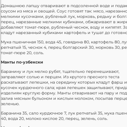
Домашнюю лапшу отваривают в подсоленной воде и пода
соусом из мяса и овощей. Соус готовят так: мясо, нарезанн
мелкими кусочками, рубленый лук, морковь, редьку и бол
перец, нарезанные мелкими кубиками, обжаривают в жире
добавляют томат-пюре, рубленый чеснок, воду и кипятят. З
кладут нарезанный кубиками картофель и тушат до готовно
Мука пшеничная 150, вода 45, говядина 80, картофель 80, лу
репчатый 15, чеснок 4, перец болгарский 30, морковь 30, ре
томат-пюре 20, соль.
Манты по-узбекски
Баранину и лук мелко рубят, тщательно перемешивают,
заправляют солью и перцем. Из крутого пресного теста
раскатывают лепешки, на середину которых кладут фарш и
кусочек курдючного сала; края лепешек защипывают, прид
изделиям круглую форму. Манты отваривают на пару и под
залив мясным бульоном и кислым молоком, посыпав перц
зеленью.
Баранина 35, сало курдючное 7, лук репчатый 35, мука пше
40, вода 20, молоко кислое 20, перец, зелень, соль.