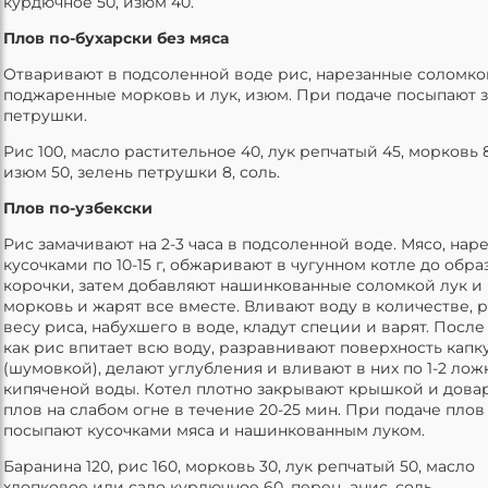
курдючное 50, изюм 40.
Плов по-бухарски без мяса
Отваривают в подсоленной воде рис, нарезанные соломко
поджаренные морковь и лук, изюм. При подаче посыпают 
петрушки.
Рис 100, масло растительное 40, лук репчатый 45, морковь 
изюм 50, зелень петрушки 8, соль.
Плов по-узбекски
Рис замачивают на 2-3 часа в подсоленной воде. Мясо, нар
кусочками по 10-15 г, обжаривают в чугунном котле до обр
корочки, затем добавляют нашинкованные соломкой лук и
морковь и жарят все вместе. Вливают воду в количестве, 
весу риса, набухшего в воде, кладут специи и варят. После
как рис впитает всю воду, разравнивают поверхность кап
(шумовкой), делают углубления и вливают в них по 1-2 лож
кипяченой воды. Котел плотно закрывают крышкой и дова
плов на слабом огне в течение 20-25 мин. При подаче плов
посыпают кусочками мяса и нашинкованным луком.
Баранина 120, рис 160, морковь 30, лук репчатый 50, масло
хлопковое или сало курдючное 60, перец, анис, соль.