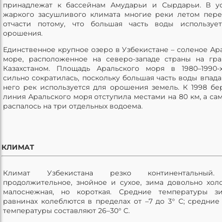
принадлежат к бассейнам Амударьи и Сырдарьи. В у
жаркого засушливого климата многие реки летом пере
отчасти потому, что большая часть воды используе
орошения.
Единственное крупное озеро в Узбекистане – соленое Ар
море, расположенное на северо-западе страны на гр
Казахстаном. Площадь Аральского моря в 1980–1990-
сильно сократилась, поскольку большая часть воды впад
него рек используется для орошения земель. К 1998 бе
линия Аральского моря отступила местами на 80 км, а са
распалось на три отдельных водоема.
КЛИМАТ
Климат Узбекистана резко континентальный
продолжительное, знойное и сухое, зима довольно хол
малоснежная, но короткая. Средние температуры з
равнинах колеблются в пределах от –7 до 3° С; средние
температуры составляют 26–30° С.