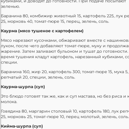
кубиками, и доводят до готовности. При подаче посыпают
зеленью.
Баранина 80, комбижир животный 15, картофель 225, лук р
25, морковь 40, томат-пюре 15, перец, зелень, соль.
Каурма (мясо тушеное с картофелем)
Мясо нарезают кусочками, обжаривают вместе с нашинко
луком, после чего добавляют томат-пюре, муку и продолж
жарение. Затем заливают бульоном и тушат до готовности.
время тушения кладут картофель, нарезанный кубиками, с
специи.
Баранина 160, жир 20, картофель 300, томат-пюре 15, мука 5,
репчатый 20, специи, зелень, соль.
Каурма-шурпа (суп)
Это блюдо готовят так же, как и суп мастава, но без риса и
молока.
Говядина 80, маргарин столовый 10, картофель 180, лук ре
25, морковь 25, томат-пюре 10, перец молотый, зелень, соль.
Кийма-шурпа (суп)