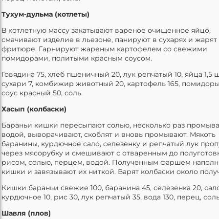
Тухум-дульма (котлеты)
В котлетную массу закатывают вареное очищенное яйцо,
смачивают изделие в льезоне, панируют в сухарях и жарят
фритюре. Гарнируют жареным картофелем со свежими
помидорами, политыми красным соусом.
Говядина 75, хлеб пшеничный 20, лук репчатый 10, яйца 1,5 ш
сухари 7, комбижир животный 20, картофель 165, помидоры
соус красный 50, соль.
Хасып (колбаски)
Бараньи кишки пересыпают солью, несколько раз промыв
водой, выворачивают, скоблят и вновь промывают. Мякоть
баранины, курдючное сало, селезенку и репчатый лук про
через мясорубку и смешивают с отваренным до полуготов
рисом, солью, перцем, водой. Полученным фаршем напол
кишки и завязывают их ниткой. Варят колбаски около получ
Кишки бараньи свежие 100, баранина 45, селезенка 20, сал
курдючное 10, рис 30, лук репчатый 35, вода 130, перец, соль
Шавля (плов)