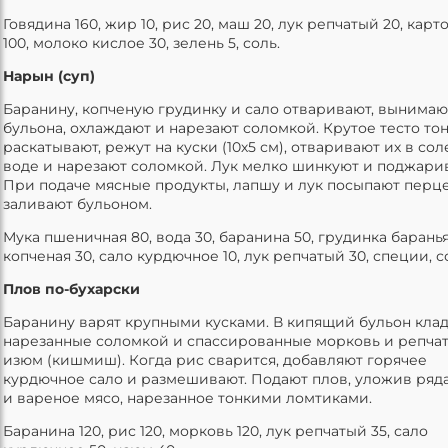
Говядина 160, жир 10, рис 20, маш 20, лук репчатый 20, кар
100, молоко кислое 30, зелень 5, соль.
Нарын (суп)
Баранину, копченую грудинку и сало отваривают, вынимаю
бульона, охлаждают и нарезают соломкой. Крутое тесто то
раскатывают, режут на куски (10х5 см), отваривают их в со
воде и нарезают соломкой. Лук мелко шинкуют и поджари
При подаче мясные продукты, лапшу и лук посыпают перц
заливают бульоном.
Мука пшеничная 80, вода 30, баранина 50, грудинка барань
копченая 30, сало курдючное 10, лук репчатый 30, специи, с
Плов по-бухарски
Баранину варят крупными кусками. В кипящий бульон клад
нарезанные соломкой и спассированные морковь и репчат
изюм (кишмиш). Когда рис сварится, добавляют горячее
курдючное сало и размешивают. Подают плов, уложив ряд
и вареное мясо, нарезанное тонкими ломтиками.
Баранина 120, рис 120, морковь 120, лук репчатый 35, сало