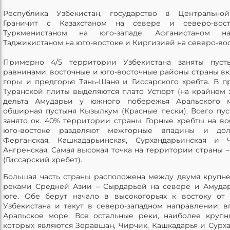
Республика Узбекистан, государство в Центральной
Граничит с Казахстаном на севере и северо-вост
Туркменистаном на юго-западе, Афганистаном н
Таджикистаном на юго-востоке и Киргизией на северо-вос
Примерно 4/5 территории Узбекистана заняты пуст
равнинами; восточные и юго-восточные районы страны в
горы и предгорья Тянь-Шаня и Гиссарского хребта. В п
Туранской плиты выделяются плато Устюрт (на крайнем з
дельта Амударьи у южного побережья Аральского 
обширная пустыня Кызылкум (Красные пески). Всего пу
занято ок. 40% территории страны. Горные хребты на во
юго-востоке разделяют межгорные впадины и до
Ферганская, Кашкадарьинская, Сурхандарьинская и 
Ангренская. Самая высокая точка на территории страны –
(Гиссарский хребет).
Большая часть страны расположена между двумя круп
реками Средней Азии – Сырдарьей на севере и Амуда
юге. Обе берут начало в высокогорьях к востоку от
Узбекистана и текут в северо-западном направлении, в
Аральское море. Все остальные реки, наиболее круп
которых являются Зеравшан, Чирчик, Кашкадарья и Сурха