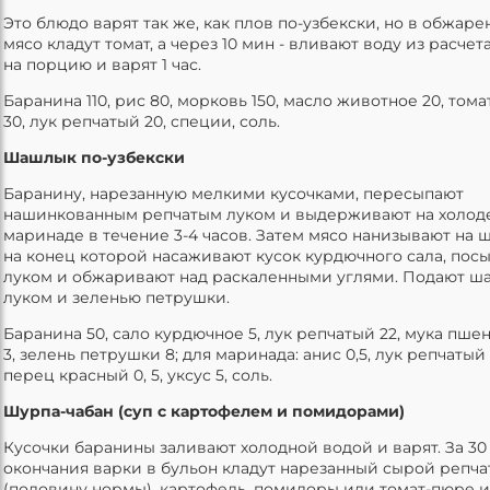
Это блюдо варят так же, как плов по-узбекски, но в обжаре
мясо кладут томат, а через 10 мин - вливают воду из расчета
на порцию и варят 1 час.
Баранина 110, рис 80, морковь 150, масло животное 20, том
30, лук репчатый 20, специи, соль.
Шашлык по-узбекски
Баранину, нарезанную мелкими кусочками, пересыпают
нашинкованным репчатым луком и выдерживают на холод
маринаде в течение 3-4 часов. Затем мясо нанизывают на 
на конец которой насаживают кусок курдючного сала, пос
луком и обжаривают над раскаленными углями. Подают ш
луком и зеленью петрушки.
Баранина 50, сало курдючное 5, лук репчатый 22, мука пше
3, зелень петрушки 8; для маринада: анис 0,5, лук репчатый 
перец красный 0, 5, уксус 5, соль.
Шурпа-чабан (суп с картофелем и помидорами)
Кусочки баранины заливают холодной водой и варят. За 30
окончания варки в бульон кладут нарезанный сырой репча
(половину нормы), картофель, помидоры или томат-пюре и