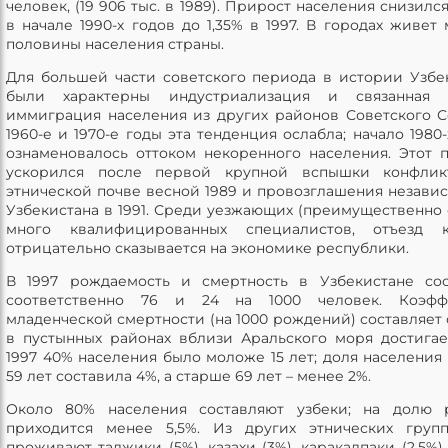
человек, (19 906 тыс. в 1989). Прирост населения снизился
в начале 1990-х годов до 1,35% в 1997. В городах живет
половины населения страны.
Для большей части советского периода в истории Узбе
были характерны индустриализация и связанная
иммиграция населения из других районов Советского С
1960-е и 1970-е годы эта тенденция ослабла; начало 1980-
ознаменовалось оттоком некоренного населения. Этот 
ускорился после первой крупной вспышки конфлик
этнической почве весной 1989 и провозглашения незави
Узбекистана в 1991. Среди уезжающих (преимущественно 
много квалифицированных специалистов, отъезд к
отрицательно сказывается на экономике республики.
В 1997 рождаемость и смертность в Узбекистане со
соответственно 76 и 24 на 1000 человек. Коэфф
младенческой смертности (на 1000 рождений) составляет ок
в пустынных районах вблизи Аральского моря достигает
1997 40% населения было моложе 15 лет; доля населения
59 лет составила 4%, а старше 69 лет – менее 2%.
Около 80% населения составляют узбеки; на долю р
приходится менее 5,5%. Из других этнических груп
проживают таджики (5%), казахи (3%), каракалпаки (2,5%),