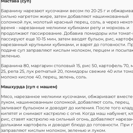
Мастава (суп)
Баранину нарезают кусочками весом по 20-25 г и обжарив
сильно нагретом жире, затем добавляют нашинкованный
соломкой лук, молотый красный перец, соль, а через неко
время - нарезанные мелкими кубиками репу и морковь и
продолжают пассирование. Добавив помидоры или томат-
пассируют еще 10-15 мин, затем вводят бульон, рис, картоф
нарезанный крупными кубиками, и варят до готовности. П
подаче суп заправляют кислым молоком, перцем и посыпа
зеленью.
Баранина 80, маргарин столовый 15, рис 50, картофель 70,
25, репа 25, лук репчатый 20, помидоры свежие 40 или том
молоко кислое 40, перец, зелень, соль.
Машхурда (суп с машем)
Мясо, нарезанное мелкими кусочками, обжаривают вместе
луком, нашинкованным соломкой, добавляют соль, перец,
заливают бульоном и доводят до кипения. После того клад
кипятят и снимают кастрюлю с огня. Когда маш набухнет, к
рис, ставят кастрюлю на сильный огонь, добавляют нареза
дольками картофель и доводят блюдо до готовности. При 
заправляют кислым молоком, зеленью и луком.