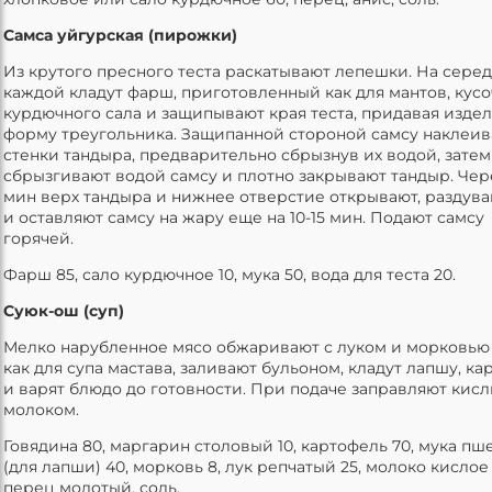
Самса уйгурская (пирожки)
Из крутого пресного теста раскатывают лепешки. На сере
каждой кладут фарш, приготовленный как для мантов, кусо
курдючного сала и защипывают края теста, придавая изде
форму треугольника. Защипанной стороной самсу наклеив
стенки тандыра, предварительно сбрызнув их водой, затем
сбрызгивают водой самсу и плотно закрывают тандыр. Чер
мин верх тандыра и нижнее отверстие открывают, раздув
и оставляют самсу на жару еще на 10-15 мин. Подают самсу
горячей.
Фарш 85, сало курдючное 10, мука 50, вода для теста 20.
Суюк-ош (суп)
Мелко нарубленное мясо обжаривают с луком и морковью 
как для супа мастава, заливают бульоном, кладут лапшу, к
и варят блюдо до готовности. При подаче заправляют кис
молоком.
Говядина 80, маргарин столовый 10, картофель 70, мука пш
(для лапши) 40, морковь 8, лук репчатый 25, молоко кислое 
перец молотый, соль.