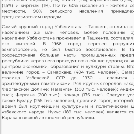
(1,5%) и киргизы (1%). Почти 60% населения – жители с
местности, 90% сельского населения принадл
среднеазиатским народам.
Самый крупный город Узбекистана – Ташкент, столица ст
населением 2,3 млн. человек. Более половины ру
населения Узбекистана проживает в Ташкенте, составляя 
его жителей. В 1966 город перенес разрушит
землетрясение, но был быстро восстановлен. В Та
сосредоточена большая часть промышленных предп
республики, через него проходят важнейшие дороги; он я
центром экономики, образования и культуры страны. Вт
величине город – Самарканд (404 тыс. человек). Сама
столица Узбекской ССР до 1930 – славится 
архитектурными памятниками. Ряд крупных городов нахо
Ферганской долине: Наманган (300 тыс. человек); Андиж
тыс.); Фергана (200 тыс.); Коканд (176 тыс.). Следует уп
также Бухару (255 тыс. человек), древний город, который
время был крупнейшим культурным и политическим ц
узбекского народа. Нукус (189 тыс. человек) является с
Каракалпакской автономной республики.