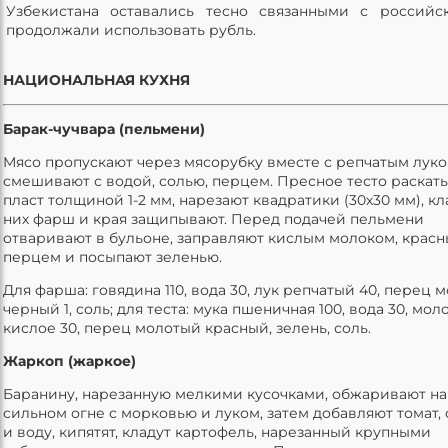
Узбекистана оставались тесно связанными с россий
продолжали использовать рубль.
НАЦИОНАЛЬНАЯ КУХНЯ
Барак-чучвара (пельмени)
Мясо пропускают через мясорубку вместе с репчатым луко
смешивают с водой, солью, перцем. Пресное тесто раскат
пласт толщиной 1-2 мм, нарезают квадратики (30х30 мм), кл
них фарш и края защипывают. Перед подачей пельмени
отваривают в бульоне, заправляют кислым молоком, крас
перцем и посыпают зеленью.
Для фарша: говядина 110, вода 30, лук репчатый 40, перец 
черный 1, соль; для теста: мука пшеничная 100, вода 30, мол
кислое 30, перец молотый красный, зелень, соль.
Жаркоп (жаркое)
Баранину, нарезанную мелкими кусочками, обжаривают на
сильном огне с морковью и луком, затем добавляют томат,
и воду, кипятят, кладут картофель, нарезанный крупными