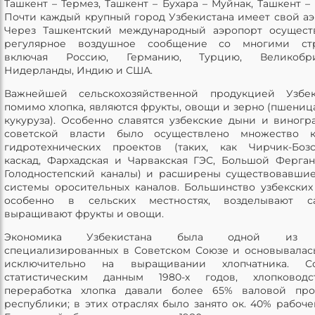
Ташкент – Термез, Ташкент – Бухара – Муйнак, Ташкент – 
Почти каждый крупный город Узбекистана имеет свой аэ
Через Ташкентский международный аэропорт осущест
регулярное воздушное сообщение со многими стр
включая Россию, Германию, Турцию, Великобри
Нидерланды, Индию и США.
Важнейшей сельскохозяйственной продукцией Узбеки
помимо хлопка, являются фрукты, овощи и зерно (пшеница
кукуруза). Особенно славятся узбекские дыни и виногр
советской власти было осуществлено множество к
гидротехнических проектов (таких, как Чирчик-Боз
каскад, Фархадская и Чарвакская ГЭС, Большой Ферга
Голодностепский каналы) и расширены существовавши
системы оросительных каналов. Большинство узбекских
особенно в сельских местностях, возделывают 
выращивают фрукты и овощи.
Экономика Узбекистана была одной из 
специализированных в Советском Союзе и основывалас
исключительно на выращивании хлопчатника. Со
статистическим данным 1980-х годов, хлопковод
переработка хлопка давали более 65% валовой про
республики; в этих отраслях было занято ок. 40% рабоче