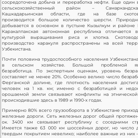
сосредоточена добыча и переработка нефти. Еще один
сельскохозяйственный район – Самаркандс
Кашкадарьинская области, где на базе скотов
производится большое количество шерсти. Природн
добывается в основном в пустыне Кызылкум и районе 
Каракалпакская автономная республика отличается 
культурой выращивания риса и хлопка. Скотовод
производство каракуля распространены на всей тер
Узбекистана.
Почти половина трудоспособного населения Узбекистана
в сельском хозяйстве. Большой проблемой яв
безработица. По экспертным оценкам, уровень безр
составляет не менее 20%. Особенно велико число безраб
Ферганской долине, где плотность населения достиг
человек на 1 кв. км; именно с безработицей и недо
орошаемой земли связывают конфликты на этнической
происходившие здесь в 1989 и 1990-х годах.
Примерно 80% всего грузооборота в Узбекистане приход
железные дороги. Сеть железных дорог общей протяже
ок. 3400 км связывает республику с соседними стр
Имеется также 63 000 км шоссейных дорог, но число 
твердым покрытием невелико; наиболее важные из них 