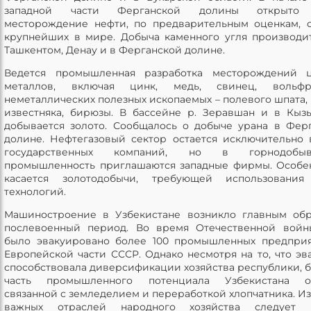
западной части Ферганской долины открыто
месторождение нефти, по предварительным оценкам, 
крупнейших в мире. Добыча каменного угля производи
Ташкентом, Денау и в Ферганской долине.
Ведется промышленная разработка месторождений ц
металлов, включая цинк, медь, свинец, вольф
неметаллических полезных ископаемых – полевого шпата, 
известняка, бирюзы. В бассейне р. Зеравшан и в Кыз
добывается золото. Сообщалось о добыче урана в Фер
долине. Нефтегазовый сектор остается исключительно 
государственных компаний, но в горнодобы
промышленность приглашаются западные фирмы. Особе
касается золотодобычи, требующей использования
технологий.
Машиностроение в Узбекистане возникло главным об
послевоенный период. Во время Отечественной войн
было эвакуировано более 100 промышленных предпри
Европейской части СССР. Однако несмотря на то, что эв
способствовала диверсификации хозяйства республики, 
часть промышленного потенциала Узбекистана ос
связанной с земледелием и переработкой хлопчатника. Из
важных отраслей народного хозяйства следует н