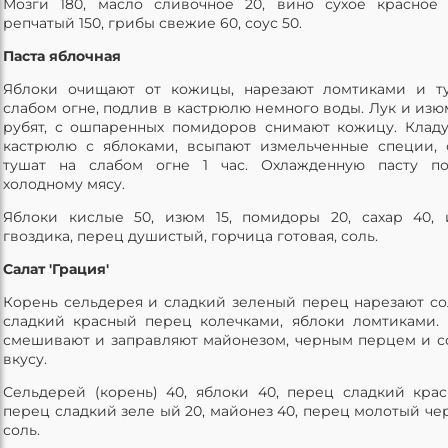
Мозги 180, масло сливочное 20, вино сухое красное 
репчатый 150, грибы свежие 60, соус 50.
Паста яблочная
Яблоки очищают от кожицы, нарезают ломтиками и т
слабом огне, подлив в кастрюлю немного воды. Лук и из
рубят, с ошпаренных помидоров снимают кожицу. Кладу
кастрюлю с яблоками, всыпают измельченные специи, 
тушат на слабом огне 1 час. Охлажденную пасту п
холодному мясу.
Яблоки кислые 50, изюм 15, помидоры 20, сахар 40, 
гвоздика, перец душистый, горчица готовая, соль.
Салат 'Грация'
Корень сельдерея и сладкий зеленый перец нарезают со
сладкий красный перец колечками, яблоки ломтиками. 
смешивают и заправляют майонезом, черным перцем и с
вкусу.
Сельдерей (корень) 40, яблоки 40, перец сладкий крас
перец сладкий зеле ый 20, майонез 40, перец молотый чер
соль.