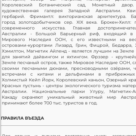
Королевский Ботанический сад, Монетный двор.
художественная галерея Западной Австралии. Квин
гербарий. Фримантл: викторианская архитектура. Ба
город золотодобытчиков сер. XIX века. Брокен-Хилл: 
современного искусства. Главная достопримечател
Австралии - Большой Барьерный риф, входящий в 
Мирового Наследия ООН, с его известными на ве
островами-курортами Лизард, Грин, Фицрой, Бедарра, 
Хэмилтон, Магнетик Айленд - является лучшим на Земле
для занятий дайвингом и яхтингом. Фрэзер - крупне
Земле песчаный остров, также Мировое Наследие ООН, с
своими песчаными дюнами, пресноводными озёрами, 
встречами с китами и дельфинами в прибрежных 
Холмистый Кейп Йорк, Королевский каньон, Озерный кра
Красных пустынь - центры экологического туризма мате
Австралии. Национальные парки Улуру, Магнетик-Ай
Какаду охраняют уникальный животный мир Австр
принимают более 700 тыс. туристов в год.
ПРАВИЛА ВЪЕЗДА
Для отдыха и туризма достаточно иметь загранпас