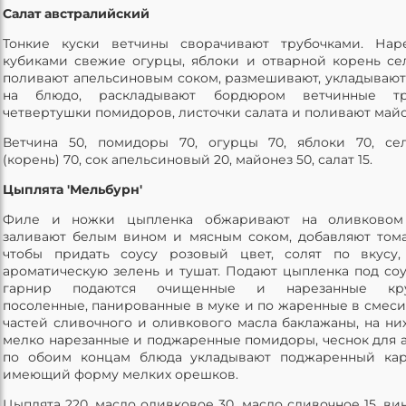
Салат австралийский
Тонкие куски ветчины сворачивают трубочками. Нар
кубиками свежие огурцы, яблоки и отварной корень се
поливают апельсиновым соком, размешивают, укладывают
на блюдо, раскладывают бордюром ветчинные тру
четвертушки помидоров, листочки салата и поливают май
Ветчина 50, помидоры 70, огурцы 70, яблоки 70, се
(корень) 70, сок апельсиновый 20, майонез 50, салат 15.
Цыплята 'Мельбурн'
Филе и ножки цыпленка обжаривают на оливковом 
заливают белым вином и мясным соком, добавляют тома
чтобы придать соусу розовый цвет, солят по вкусу,
ароматическую зелень и тушат. Подают цыпленка под соу
гарнир подаются очищенные и нарезанные кру
посоленные, панированные в муке и по жаренные в смеси
частей сливочного и оливкового масла баклажаны, на ни
мелко нарезанные и поджаренные помидоры, чеснок для а
по обоим концам блюда укладывают поджаренный кар
имеющий форму мелких орешков.
Цыплята 220, масло оливковое 30, масло сливочное 15, ви