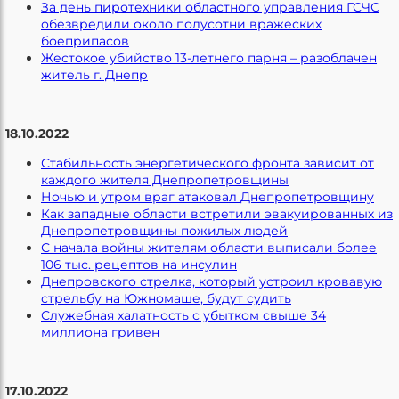
За день пиротехники областного управления ГСЧС
обезвредили около полусотни вражеских
боеприпасов
Жестокое убийство 13-летнего парня – разоблачен
житель г. Днепр
18.10.2022
Стабильность энергетического фронта зависит от
каждого жителя Днепропетровщины
Ночью и утром враг атаковал Днепропетровщину
Как западные области встретили эвакуированных из
Днепропетровщины пожилых людей
С начала войны жителям области выписали более
106 тыс. рецептов на инсулин
Днепровского стрелка, который устроил кровавую
стрельбу на Южномаше, будут судить
Служебная халатность с убытком свыше 34
миллиона гривен
17.10.2022