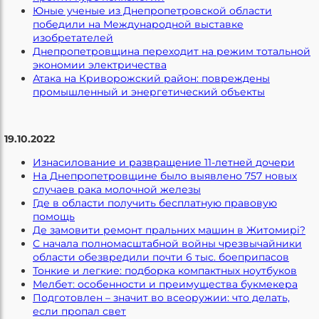
Юные ученые из Днепропетровской области
победили на Международной выставке
изобретателей
Днепропетровщина переходит на режим тотальной
экономии электричества
Атака на Криворожский район: повреждены
промышленный и энергетический объекты
19.10.2022
Изнасилование и развращение 11-летней дочери
На Днепропетровщине было выявлено 757 новых
случаев рака молочной железы
Где в области получить бесплатную правовую
помощь
Де замовити ремонт пральних машин в Житомирі?
С начала полномасштабной войны чрезвычайники
области обезвредили почти 6 тыс. боеприпасов
Тонкие и легкие: подборка компактных ноутбуков
Мелбет: особенности и преимущества букмекера
Подготовлен – значит во всеоружии: что делать,
если пропал свет