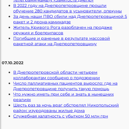
телеграмм-каналу «Занятость Днепр»
В 2022 году на Днепропетровщине прошли
обучение 280 кандидатов в усыновители, опекуны
За день наши ПВО сбили над Днепропетровщиной 5
ракет и 2 дрона-камикадзе
Житель Кривого Рога разоблачен на продаже
оружия и боеприпасов
Погибшие и раненые в результате массовой
ракетной атаки на Днепропетровщину
07.10.2022
В Днепропетровской области четырем
коллаборантам сообщено о подозрении
Число паллиативных пациентов выросло: где на
Днепропетровщине получить такую помощь
Что нужно иметь при себе и знать в нынешних
реалиях
Шесть раз за ночь враг обстрелял Никопольский
район: изуродованы жилые дома
Служебная халатность с убытком 50 млн грн