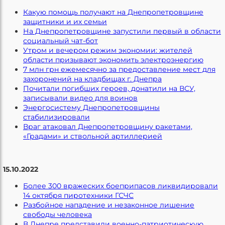
Какую помощь получают на Днепропетровщине
защитники и их семьи
На Днепропетровщине запустили первый в области
социальный чат-бот
Утром и вечером режим экономии: жителей
области призывают экономить электроэнергию
7 млн грн ежемесячно за предоставление мест для
захоронений на кладбищах г. Днепра
Почитали погибших героев, донатили на ВСУ,
записывали видео для воинов
Энергосистему Днепропетровщины
стабилизировали
Враг атаковал Днепропетровщину ракетами,
«Градами» и ствольной артиллерией
15.10.2022
Более 300 вражеских боеприпасов ликвидировали
14 октября пиротехники ГСЧС
Разбойное нападение и незаконное лишение
свободы человека
В Днепре представили военно-патриотическую