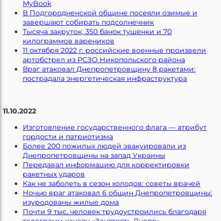
MyBook
В Подгородненской общине посеяли озимые и
завершают собирать подсолнечник
Тысяча закруток, 350 банок тушенки и 70
килограммов вареников
11 октября 2022 г. российские военные произвели
артобстрел из РСЗО Никопольского района
Враг атаковал Днепропетровщину 8 ракетами:
пострадала энергетическая инфраструктура
11.10.2022
Изготовление государственного флага — атрибут
гордости и патриотизма
Более 200 пожилых людей эвакуировали из
Днепропетровщины на запад Украины
Передавал информацию для корректировки
ракетных ударов
Как не заболеть в сезон холодов: советы врачей
Ночью враг атаковал 6 общин Днепропетровщины:
изуродованы жилые дома
Почти 9 тыс. человек трудоустроились благодаря