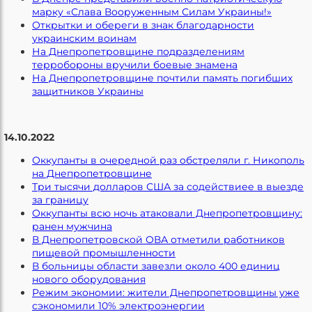
марку «Слава Вооруженным Силам Украины!»
Открытки и обереги в знак благодарности
украинским воинам
На Днепропетровщине подразделениям
терробороны вручили боевые знамена
На Днепропетровщине почтили память погибших
защитников Украины
14.10.2022
Оккупанты в очередной раз обстреляли г. Никополь
на Днепропетровщине
Три тысячи долларов США за содействиее в выезде
за границу
Оккупанты всю ночь атаковали Днепропетровщину:
ранен мужчина
В Днепропетровской ОВА отметили работников
пищевой промышленности
В больницы области завезли около 400 единиц
нового оборудования
Режим экономии: жители Днепропетровщины уже
сэкономили 10% электроэнергии