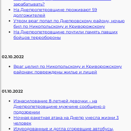
зарабатывать?
На Днепропетровщине проживают 59
долгожителей
Утром враг попал по Днепровскому району, ночью
бил по Никопольскому и Криворожскому
На Днепропетровщине почтили память павших
бойцов терробороны
02.10.2022
Враг целил по Никопольскому и Криворожскому
районам: повреждены жилье и лицей
01.10.2022
Изнасилование 8-летней девочки – на
Днепропетровщине мужчине сообщено о
подозрении
Ночная ракетная атака на Днепр унесла жизни 3
человек
Изуродованные и дотла сгоревшие автобусы,