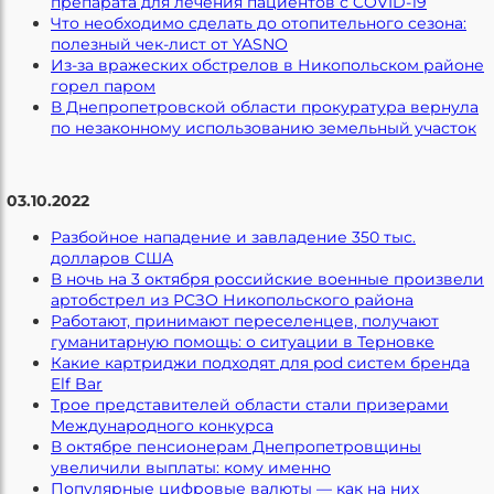
препарата для лечения пациентов с COVID-19
Что необходимо сделать до отопительного сезона:
полезный чек-лист от YASNO
Из-за вражеских обстрелов в Никопольском районе
горел паром
В Днепропетровской области прокуратура вернула
по незаконному использованию земельный участок
03.10.2022
Разбойное нападение и завладение 350 тыс.
долларов США
В ночь на 3 октября российские военные произвели
артобстрел из РСЗО Никопольского района
Работают, принимают переселенцев, получают
гуманитарную помощь: о ситуации в Терновке
Какие картриджи подходят для pod систем бренда
Elf Bar
Трое представителей области стали призерами
Международного конкурса
В октябре пенсионерам Днепропетровщины
увеличили выплаты: кому именно
Популярные цифровые валюты — как на них