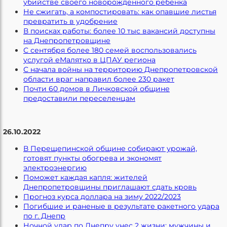
убийстве своего новорожденного ребенка
Не сжигать, а компостировать: как опавшие листья
превратить в удобрение
В поисках работы: более 10 тыс вакансий доступны
на Днепропетровщине
С сентября более 180 семей воспользовались
услугой еМалятко в ЦПАУ региона
С начала войны на территорию Днепропетровской
области враг направил более 230 ракет
Почти 60 домов в Личковской общине
предоставили переселенцам
26.10.2022
В Перещепинской общине собирают урожай,
готовят пункты обогрева и экономят
электроэнергию
Поможет каждая капля: жителей
Днепропетровщины приглашают сдать кровь
Прогноз курса доллара на зиму 2022/2023
Погибшие и раненые в результате ракетного удара
по г. Днепр
Ночной удар по Днепру унес 2 жизни: мужчины и