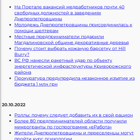
На Портале вакансий медработников почти 40
свободных должностей в заведениях
Днепропетровщины
Молодежь Днепропетровщины присоединилась к
помощи шелтерам
Местные предприниматели подарили
Магдалиновской общине декоративные деревья
Почему стоит выбрать кожаную барсетку от Hill
Burry?
ВС РФ нанесли ракетный удар по объекту
энергетической инфраструктуры Криворожского
района
Прокуратура предупредила незаконное изъятие из
бюджета 1 млн грн
20.10.2022
Роллы: почему следует добавить их в свой рацион
Более 80 предпринимателей области получили
микрогранты по госпрограмме «еРабота»
Жители Днепропетровщины и переселенцы могут
пройти курс психологии