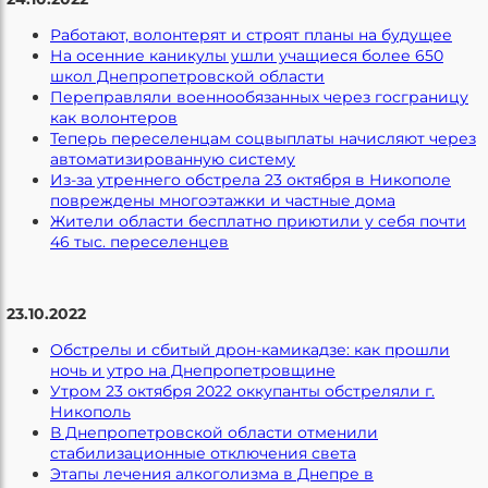
Работают, волонтерят и строят планы на будущее
На осенние каникулы ушли учащиеся более 650
школ Днепропетровской области
Переправляли военнообязанных через госграницу
как волонтеров
Теперь переселенцам соцвыплаты начисляют через
автоматизированную систему
Из-за утреннего обстрела 23 октября в Никополе
повреждены многоэтажки и частные дома
Жители области бесплатно приютили у себя почти
46 тыс. переселенцев
23.10.2022
Обстрелы и сбитый дрон-камикадзе: как прошли
ночь и утро на Днепропетровщине
Утром 23 октября 2022 оккупанты обстреляли г.
Никополь
В Днепропетровской области отменили
стабилизационные отключения света
Этапы лечения алкоголизма в Днепре в