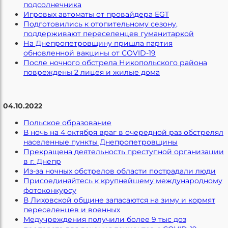
подсолнечника
Игровых автоматы от провайдера EGT
Подготовились к отопительному сезону,
поддерживают переселенцев гуманитаркой
На Днепропетровщину пришла партия
обновленной вакцины от COVID-19
После ночного обстрела Никопольского района
повреждены 2 лицея и жилые дома
04.10.2022
Польское образование
В ночь на 4 октября враг в очередной раз обстрелял
населенные пункты Днепропетровщины
Прекращена деятельность преступной организации
в г. Днепр
Из-за ночных обстрелов области пострадали люди
Присоединяйтесь к крупнейшему международному
фотоконкурсу
В Лиховской общине запасаются на зиму и кормят
переселенцев и военных
Медучреждения получили более 9 тыс доз