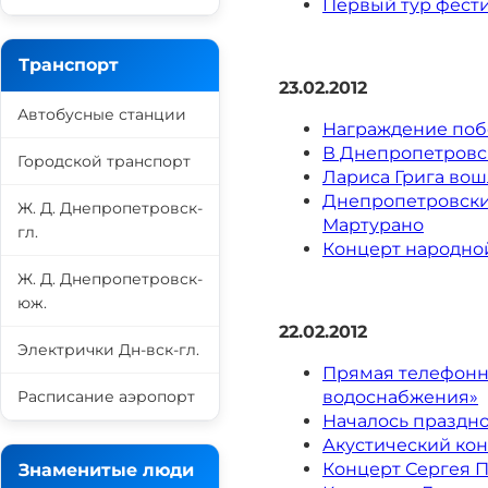
Первый тур фест
Транспорт
23.02.2012
Автобусные станции
Награждение поб
В Днепропетровс
Городской транспорт
Лариса Грига вош
Днепропетровски
Ж. Д. Днепропетровск-
Мартурано
гл.
Концерт народно
Ж. Д. Днепропетровск-
юж.
22.02.2012
Электрички Дн-вск-гл.
Прямая телефонна
Расписание аэропорт
водоснабжения»
Началось праздн
Акустический ко
Концерт Сергея П
Знаменитые люди