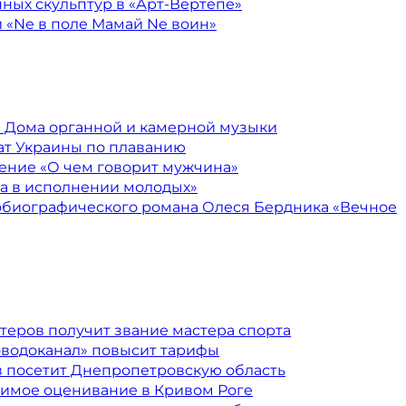
ных скульптур в «Арт-Вертепе»
 «Nе в поле Мамай Nе воин»
в Дома органной и камерной музыки
т Украины по плаванию
ение «О чем говорит мужчина»
а в исполнении молодых»
обиографического романа Олеся Бердника «Вечное
теров получит звание мастера спорта
оводоканал» повысит тарифы
в посетит Днепропетровскую область
имое оценивание в Кривом Роге