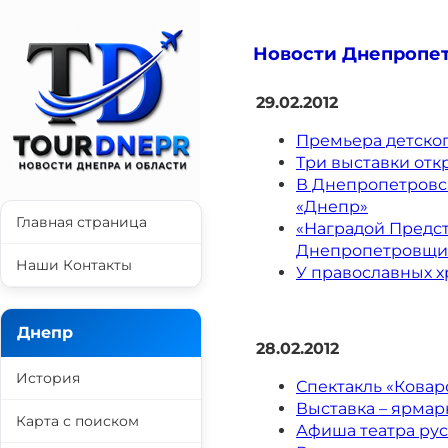
Новости Днепропетр
29.02.2012
Премьера детско
Три выставки от
В Днепропетровск
«Днепр»
Главная страница
«Наградой Предс
Днепропетровщ
Наши Контакты
У православных х
Днепр
28.02.2012
История
Спектакль «Коварс
Выставка – ярмар
Карта с поиском
Афиша театра рус