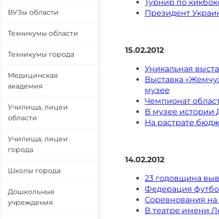
Турнир по кикбокс
ВУЗы области
Президент Украин
Техникумы области
15.02.2012
Техникумы города
Уникальная выста
Медицинская
Выставка «Жемчу
академия
музее
Чемпионат област
Училища, лицеи
В музее истории
области
На растрате бюдж
Училища, лицеи
города
14.02.2012
Школы города
23 годовщина выв
Федерация футбо
Дошкольные
Соревнования на
учреждения
В театре имени Л