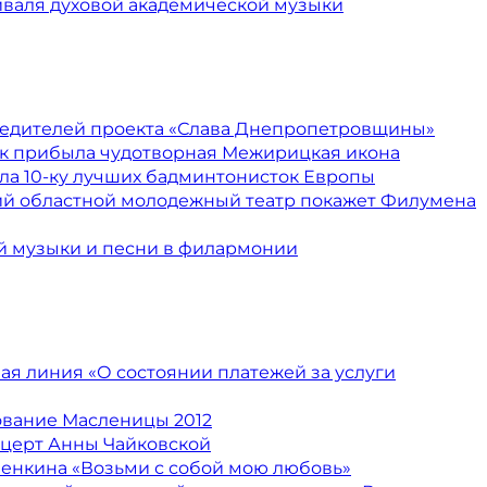
иваля духовой академической музыки
едителей проекта «Слава Днепропетровщины»
к прибыла чудотворная Межирицкая икона
ла 10-ку лучших бадминтонисток Европы
й областной молодежный театр покажет Филумена
й музыки и песни в филармонии
я линия «О состоянии платежей за услуги
ование Масленицы 2012
нцерт Анны Чайковской
енкина «Возьми с собой мою любовь»