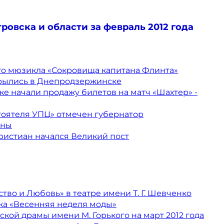
овска и области за февраль 2012 года
го мюзикла «Сокровища капитана Флинта»
крылись в Днепродзержинске
е начали продажу билетов на матч «Шахтер» -
тоятеля УПЦ» отмечен губернатор
ины
ристиан начался Великий пост
тво и Любовь» в театре имени Т. Г. Шевченко
ка «Весенняя неделя моды»
ской драмы имени М. Горького на март 2012 года