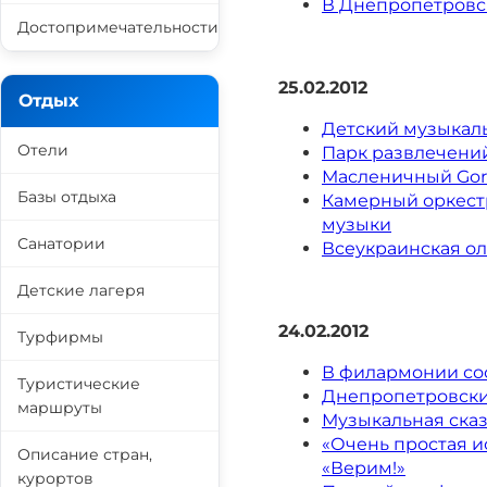
В Днепропетровс
Достопримечательности
25.02.2012
Отдых
Детский музыкал
Отели
Парк развлечени
Масленичный Gor
Базы отдыха
Камерный оркест
музыки
Санатории
Всеукраинская о
Детские лагеря
24.02.2012
Турфирмы
В филармонии сос
Туристические
Днепропетровски
маршруты
Музыкальная сказ
«Очень простая 
Описание стран,
«Верим!»
курортов