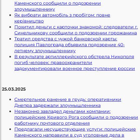
Каменского сообщили о подозрении
злоумышленнику
Як вибрати автомобіль з пробігом: повне
керівництво
Похитил деньги с карточки знакомой: следователи г.
Синельникову сообщили о подозрении горожанина
Тратил средства с чужой банковской карты:
полиция Павлограда объявила подозрение 40-
летнему злоумышленнику
В результате артиллерийского обстрела Никополя
погиб человек: правоохранители
задокументировали военное преступление россии
25.03.2025
Смертельное ранение в грудь: оперативники
Днепра задержали злоумышленника
Незаконно завладел деньгами компании:
полицейские Кривого Рога сообщили о подозрении
работнику почтового отделения
Предлагали несуществующие услуги: полицейские
Каменского направили в суд уголовные дела в