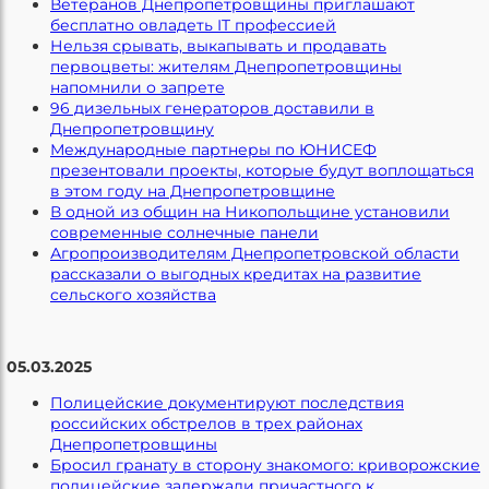
Ветеранов Днепропетровщины приглашают
бесплатно овладеть IT профессией
Нельзя срывать, выкапывать и продавать
первоцветы: жителям Днепропетровщины
напомнили о запрете
96 дизельных генераторов доставили в
Днепропетровщину
Международные партнеры по ЮНИСЕФ
презентовали проекты, которые будут воплощаться
в этом году на Днепропетровщине
В одной из общин на Никопольщине установили
современные солнечные панели
Агропроизводителям Днепропетровской области
рассказали о выгодных кредитах на развитие
сельского хозяйства
05.03.2025
Полицейские документируют последствия
российских обстрелов в трех районах
Днепропетровщины
Бросил гранату в сторону знакомого: криворожские
полицейские задержали причастного к