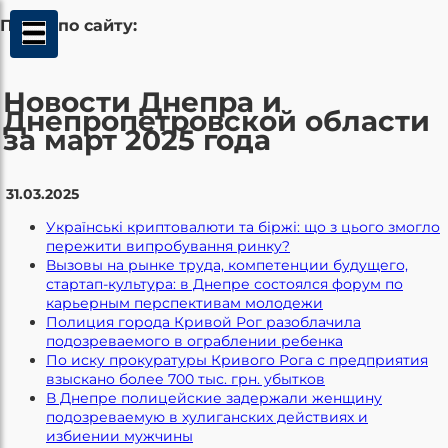
Поиск по сайту:
Новости Днепра и
Днепропетровской области
за март 2025 года
31.03.2025
Українські криптовалюти та біржі: що з цього змогло
пережити випробування ринку?
Вызовы на рынке труда, компетенции будущего,
стартап-культура: в Днепре состоялся форум по
карьерным перспективам молодежи
Полиция города Кривой Рог разоблачила
подозреваемого в ограблении ребенка
По иску прокуратуры Кривого Рога с предприятия
взыскано более 700 тыс. грн. убытков
В Днепре полицейские задержали женщину
подозреваемую в хулиганских действиях и
избиении мужчины