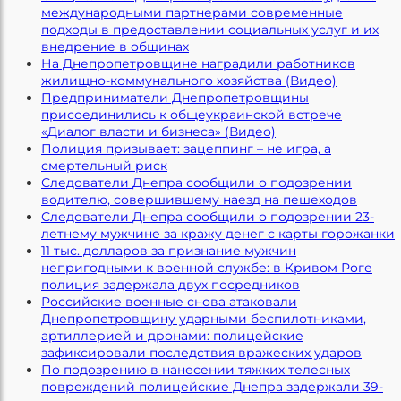
международными партнерами современные
подходы в предоставлении социальных услуг и их
внедрение в общинах
На Днепропетровщине наградили работников
жилищно-коммунального хозяйства (Видео)
Предприниматели Днепропетровщины
присоединились к общеукраинской встрече
«Диалог власти и бизнеса» (Видео)
Полиция призывает: зацеппинг – не игра, а
смертельный риск
Следователи Днепра сообщили о подозрении
водителю, совершившему наезд на пешеходов
Следователи Днепра сообщили о подозрении 23-
летнему мужчине за кражу денег с карты горожанки
11 тыс. долларов за признание мужчин
непригодными к военной службе: в Кривом Роге
полиция задержала двух посредников
Российские военные снова атаковали
Днепропетровщину ударными беспилотниками,
артиллерией и дронами: полицейские
зафиксировали последствия вражеских ударов
По подозрению в нанесении тяжких телесных
повреждений полицейские Днепра задержали 39-