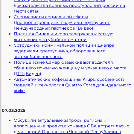
доказательства военных преступлений россии на
местах атак
Специалисты социальной сферы
Днепропетровщины получили ноутбуки от
международных партнеров (Видео)
Полиция Синельниково задержала местную
жительницу за убийство матери
Сотрудники криминальной полиции Днепра
задержали преступника, обворовавшего
автомобиль военного
Полицейские Самар разыскивают водителя,
сбившего пожилую женщину и уехавшего с места
ДТП (Видео)
Автоматические кофемашины Krups: особенности
моделей и технология Quattro Force для идеального
кофе
07.03.2025
Обсудили актуальные запросы региона и
воплощенные проекты: команда ОВА встретилась с
делегацией Посольства Чешской Республики в