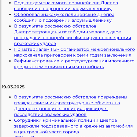
Поджег дом знакомого: полицейские Днепра
сообщили о подозрении злоумышленнику
Обворовал знакомую: полицейские Днепра
сообщили о подозрении злоумышленнику
В результате российских обстрелов
Днепропетровщины погиб один человек, двое
пострадали: полицейские фиксируют последствия
вражеских ударов
По материалам ГБР организатор межрегионального
наркоканала приговорен к семи годам заключения
Рефинансирование и реструктуризация ипотечного
кредита: чем отличаются и что выбрать
19.03.2025
В результате российских обстрелов повреждены
гражданские и инфраструктурные объекты на
Днепропетровщине: полиция фиксирует
последствия вражеских ударов
Сотрудники криминальной полиции Днепра
задержали подозреваемого в краже из автомобиля
в центральной части города