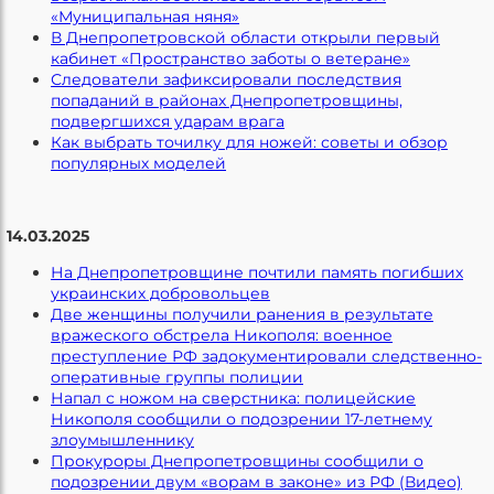
«Муниципальная няня»
В Днепропетровской области открыли первый
кабинет «Пространство заботы о ветеране»
Следователи зафиксировали последствия
попаданий в районах Днепропетровщины,
подвергшихся ударам врага
Как выбрать точилку для ножей: советы и обзор
популярных моделей
14.03.2025
На Днепропетровщине почтили память погибших
украинских добровольцев
Две женщины получили ранения в результате
вражеского обстрела Никополя: военное
преступление РФ задокументировали следственно-
оперативные группы полиции
Напал с ножом на сверстника: полицейские
Никополя сообщили о подозрении 17-летнему
злоумышленнику
Прокуроры Днепропетровщины сообщили о
подозрении двум «ворам в законе» из РФ (Видео)