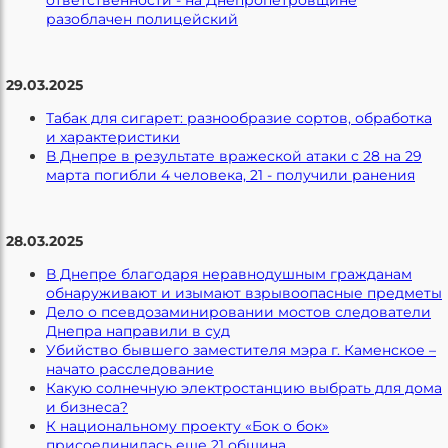
ответственности - на Днепропетровщине
разоблачен полицейский
29.03.2025
Табак для сигарет: разнообразие сортов, обработка
и характеристики
В Днепре в результате вражеской атаки с 28 на 29
марта погибли 4 человека, 21 - получили ранения
28.03.2025
В Днепре благодаря неравнодушным гражданам
обнаруживают и изымают взрывоопасные предметы
Дело о псевдозаминировании мостов следователи
Днепра направили в суд
Убийство бывшего заместителя мэра г. Каменское –
начато расследование
Какую солнечную электростанцию выбрать для дома
и бизнеса?
К национальному проекту «Бок о бок»
присоединилась еще 21 община