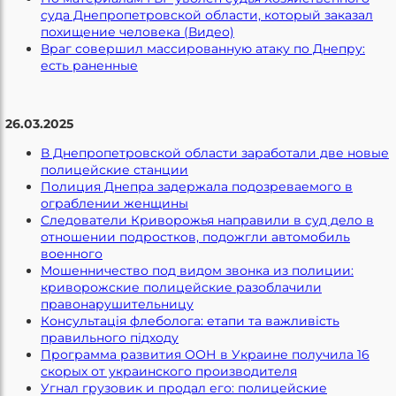
суда Днепропетровской области, который заказал
похищение человека (Видео)
Враг совершил массированную атаку по Днепру:
есть раненные
26.03.2025
В Днепропетровской области заработали две новые
полицейские станции
Полиция Днепра задержала подозреваемого в
ограблении женщины
Следователи Криворожья направили в суд дело в
отношении подростков, подожгли автомобиль
военного
Мошенничество под видом звонка из полиции:
криворожские полицейские разоблачили
правонарушительницу
Консультація флеболога: етапи та важливість
правильного підходу
Программа развития ООН в Украине получила 16
скорых от украинского производителя
Угнал грузовик и продал его: полицейские