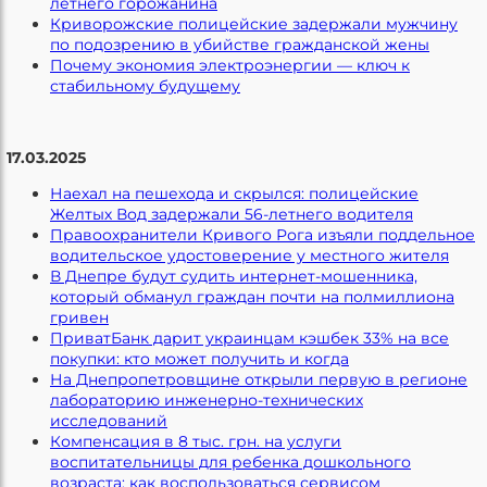
летнего горожанина
Криворожские полицейские задержали мужчину
по подозрению в убийстве гражданской жены
Почему экономия электроэнергии — ключ к
стабильному будущему
17.03.2025
Наехал на пешехода и скрылся: полицейские
Желтых Вод задержали 56-летнего водителя
Правоохранители Кривого Рога изъяли поддельное
водительское удостоверение у местного жителя
В Днепре будут судить интернет-мошенника,
который обманул граждан почти на полмиллиона
гривен
ПриватБанк дарит украинцам кэшбек 33% на все
покупки: кто может получить и когда
На Днепропетровщине открыли первую в регионе
лабораторию инженерно-технических
исследований
Компенсация в 8 тыс. грн. на услуги
воспитательницы для ребенка дошкольного
возраста: как воспользоваться сервисом