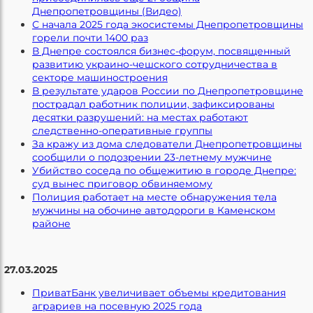
Днепропетровщины (Видео)
С начала 2025 года экосистемы Днепропетровщины
горели почти 1400 раз
В Днепре состоялся бизнес-форум, посвященный
развитию украино-чешского сотрудничества в
секторе машиностроения
В результате ударов России по Днепропетровщине
пострадал работник полиции, зафиксированы
десятки разрушений: на местах работают
следственно-оперативные группы
За кражу из дома следователи Днепропетровщины
сообщили о подозрении 23-летнему мужчине
Убийство соседа по общежитию в городе Днепре:
суд вынес приговор обвиняемому
Полиция работает на месте обнаружения тела
мужчины на обочине автодороги в Каменском
районе
27.03.2025
ПриватБанк увеличивает объемы кредитования
аграриев на посевную 2025 года