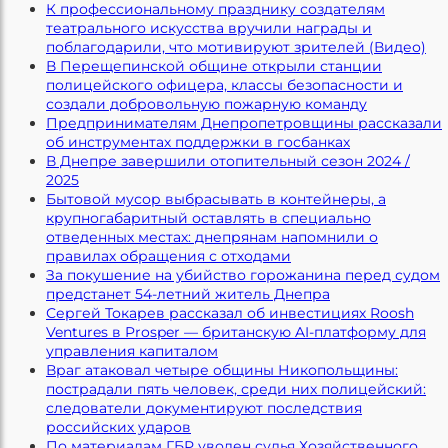
К профессиональному празднику создателям
театрального искусства вручили награды и
поблагодарили, что мотивируют зрителей (Видео)
В Перещепинской общине открыли станции
полицейского офицера, классы безопасности и
создали добровольную пожарную команду
Предпринимателям Днепропетровщины рассказали
об инструментах поддержки в госбанках
В Днепре завершили отопительный сезон 2024 /
2025
Бытовой мусор выбрасывать в контейнеры, а
крупногабаритный оставлять в специально
отведенных местах: днепрянам напомнили о
правилах обращения с отходами
За покушение на убийство горожанина перед судом
предстанет 54-летний житель Днепра
Сергей Токарев рассказал об инвестициях Roosh
Ventures в Prosper — британскую AI-платформу для
управления капиталом
Враг атаковал четыре общины Никопольщины:
пострадали пять человек, среди них полицейский:
следователи документируют последствия
российских ударов
По материалам ГБР уволен судья Хозяйственного