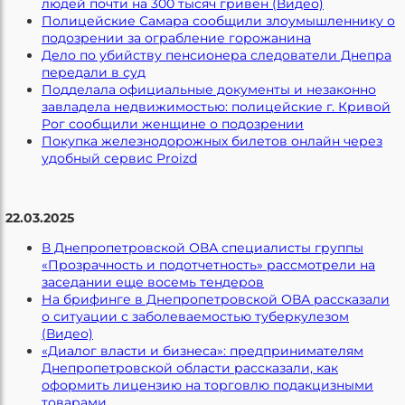
людей почти на 300 тысяч гривен (Видео)
Полицейские Самара сообщили злоумышленнику о
подозрении за ограбление горожанина
Дело по убийству пенсионера следователи Днепра
передали в суд
Подделала официальные документы и незаконно
завладела недвижимостью: полицейские г. Кривой
Рог сообщили женщине о подозрении
Покупка железнодорожных билетов онлайн через
удобный сервис Proizd
22.03.2025
В Днепропетровской ОВА специалисты группы
«Прозрачность и подотчетность» рассмотрели на
заседании еще восемь тендеров
На брифинге в Днепропетровской ОВА рассказали
о ситуации с заболеваемостью туберкулезом
(Видео)
«Диалог власти и бизнеса»: предпринимателям
Днепропетровской области рассказали, как
оформить лицензию на торговлю подакцизными
товарами