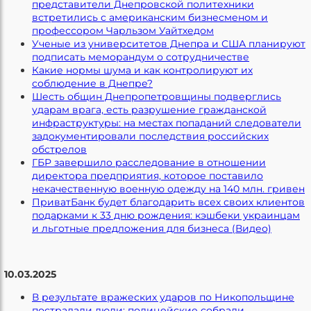
представители Днепровской политехники
встретились с американским бизнесменом и
профессором Чарльзом Уайтхедом
Ученые из университетов Днепра и США планируют
подписать меморандум о сотрудничестве
Какие нормы шума и как контролируют их
соблюдение в Днепре?
Шесть общин Днепропетровщины подверглись
ударам врага, есть разрушение гражданской
инфраструктуры: на местах попаданий следователи
задокументировали последствия российских
обстрелов
ГБР завершило расследование в отношении
директора предприятия, которое поставило
некачественную военную одежду на 140 млн. гривен
ПриватБанк будет благодарить всех своих клиентов
подарками к 33 дню рождения: кэшбеки украинцам
и льготные предложения для бизнеса (Видео)
10.03.2025
В результате вражеских ударов по Никопольщине
пострадали люди: полицейские собрали