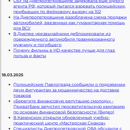
СБУ на Днепропетровщине задержала еще одного
агента РФ, который пытался взорвать полицейских,
прибывших по фейковому вызову на 102
На Днепропетровщине разоблачена схема продажи
автомобилей, ввезенных как гуманитарная помощь
для ВСУ
В Днепре чрезвычайники деблокировали из
поврежденного автомобиля травмированного
мужчину и погибшего
Почему фильмы в HD-качестве лучше для глаз:
польза и факты
18.03.2025
Полицейские Павлограда сообщили о подозрении
двум фигурантам за мошенничество на доставке
товаров
«Берегите финансовую репутацию смолоду» -
ПриватБанк запустил просветительскую кампанию
по основам финансовой безопасности (Видео)
В Каменском открыли обновленный учебно-
практический центр «Мастерская Смаков»
Специалисты Днепропетровской ОВА обсудили с