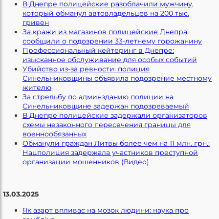
В Днепре полицейские разоблачили мужчину,
который обманул автовладельцев на 200 тыс.
гривен
За кражи из магазинов полицейские Днепра
сообщили о подозрении 33-летнему горожанину
Профессиональный кейтеринг в Днепре:
изысканное обслуживание для особых событий
Убийство из-за ревности: полиция
Синельниковщины объявила подозрение местному
жителю
За стрельбу по админзданию полиции на
Синельниковщине задержан подозреваемый
В Днепре полицейские задержали организаторов
схемы незаконного пересечения границы для
военнообязанных
Обманули граждан Литвы более чем на 11 млн. грн.:
Нацполиция задержала участников преступной
организации мошенников (Видео)
13.03.2025
Як азарт впливає на мозок людини: наука про