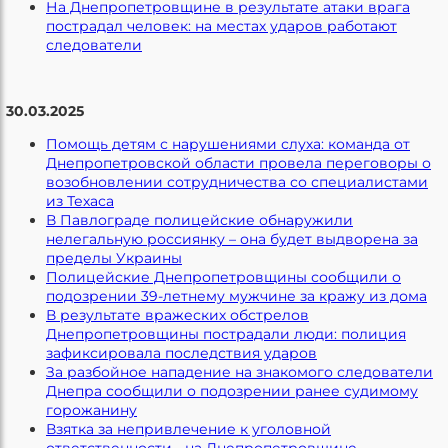
На Днепропетровщине в результате атаки врага
пострадал человек: на местах ударов работают
следователи
30.03.2025
Помощь детям с нарушениями слуха: команда от
Днепропетровской области провела переговоры о
возобновлении сотрудничества со специалистами
из Техаса
В Павлограде полицейские обнаружили
нелегальную россиянку – она будет выдворена за
пределы Украины
Полицейские Днепропетровщины сообщили о
подозрении 39-летнему мужчине за кражу из дома
В результате вражеских обстрелов
Днепропетровщины пострадали люди: полиция
зафиксировала последствия ударов
За разбойное нападение на знакомого следователи
Днепра сообщили о подозрении ранее судимому
горожанину
Взятка за непривлечение к уголовной