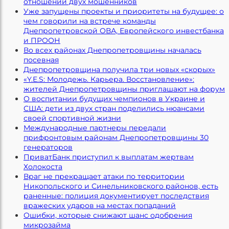
отношении двух мошенников
Уже запущены проекты и приоритеты на будущее: о
чем говорили на встрече команды
Днепропетровской ОВА, Европейского инвестбанка
и ПРООН
Во всех районах Днепропетровщины началась
посевная
Днепропетровщина получила три новых «скорых»
«Y.E.S: Молодежь. Карьера. Восстановление»:
жителей Днепропетровщины приглашают на форум
О воспитании будущих чемпионов в Украине и
США: дети из двух стран поделились нюансами
своей спортивной жизни
Международные партнеры передали
прифронтовым районам Днепропетровщины 30
генераторов
ПриватБанк приступил к выплатам жертвам
Холокоста
Враг не прекращает атаки по территории
Никопольского и Синельниковского районов, есть
раненные: полиция документирует последствия
вражеских ударов на местах попаданий
Ошибки, которые снижают шанс одобрения
микрозайма