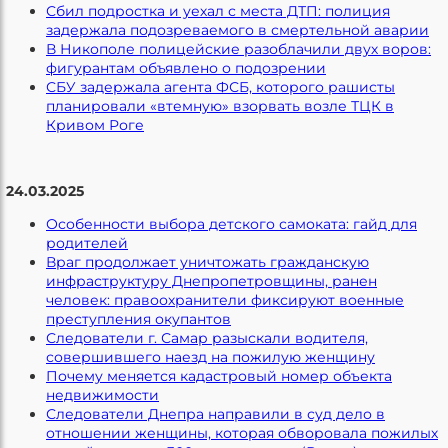
Сбил подростка и уехал с места ДТП: полиция
задержала подозреваемого в смертельной аварии
В Никополе полицейские разоблачили двух воров:
фигурантам объявлено о подозрении
СБУ задержала агента ФСБ, которого рашисты
планировали «втемную» взорвать возле ТЦК в
Кривом Роге
24.03.2025
Особенности выбора детского самоката: гайд для
родителей
Враг продолжает уничтожать гражданскую
инфраструктуру Днепропетровщины, ранен
человек: правоохранители фиксируют военные
преступления окупантов
Следователи г. Самар разыскали водителя,
совершившего наезд на пожилую женщину
Почему меняется кадастровый номер объекта
недвижимости
Следователи Днепра направили в суд дело в
отношении женщины, которая обворовала пожилых