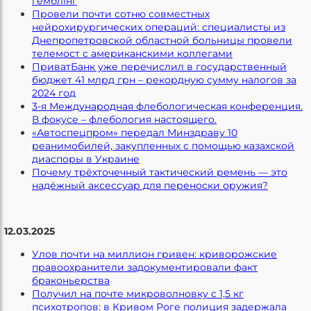
гемблінг
Провели почти сотню совместных
нейрохирургических операций: специалисты из
Днепропетровской областной больницы провели
телемост с американскими коллегами
ПриватБанк уже перечислил в государственный
бюджет 41 млрд грн – рекордную сумму налогов за
2024 год
3-я Международная флебологическая конференция.
В фокусе – флебология настоящего.
«Автоспецпром» передал Минздраву 10
реанимобилей, закупленных с помощью казахской
диаспоры в Украине
Почему трёхточечный тактический ремень — это
надёжный аксессуар для переноски оружия?
12.03.2025
Улов почти на миллион гривен: криворожские
правоохранители задокументировали факт
браконьерства
Получил на почте микроволновку с 1,5 кг
психотропов: в Кривом Роге полиция задержала