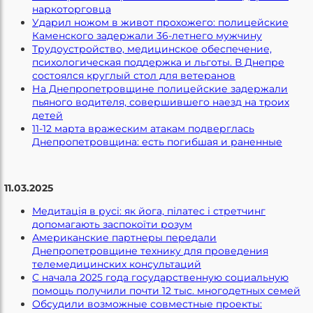
наркоторговца
Ударил ножом в живот прохожего: полицейские
Каменского задержали 36-летнего мужчину
Трудоустройство, медицинское обеспечение,
психологическая поддержка и льготы. В Днепре
состоялся круглый стол для ветеранов
На Днепропетровщине полицейские задержали
пьяного водителя, совершившего наезд на троих
детей
11-12 марта вражеским атакам подверглась
Днепропетровщина: есть погибшая и раненные
11.03.2025
Медитація в русі: як йога, пілатес і стретчинг
допомагають заспокоїти розум
Американские партнеры передали
Днепропетровщине технику для проведения
телемедицинских консультаций
С начала 2025 года государственную социальную
помощь получили почти 12 тыс. многодетных семей
Обсудили возможные совместные проекты: