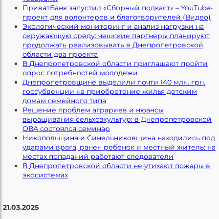
ПриватБанк запустил «Сборный подкаст» – YouTube-
проект для волонтеров и благотворителей (Видео)
Экологический мониторинг и анализ нагрузки на
окружающую среду: чешские партнеры планируют
продолжать реализовывать в Днепропетровской
области два проекта
В Днепропетровской области приглашают пройти
опрос потребностей молодежи
Днепропетровщине выделили почти 140 млн. грн.
госсубвенции на приобретение жилья детским
домам семейного типа
Решение проблем аграриев и нюансы
выращивания сельхозкультур: в Днепропетровской
ОВА состоялся семинар
Никопольщина и Синельниковщина находились под
ударами врага, ранен ребенок и местный житель: на
местах попаданий работают следователи
В Днепропетровской области не утихают пожары в
экосистемах
21.03.2025