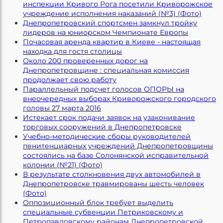
инспекции Кривого Рога посетили Криворожское
учреждение исполнения наказаний (№3) (Фото)
Днепропетровский спортсмен замкнул тройку
лидеров на юниорском Чемпионате Европы
Почасовая аренда квартир в Киеве - настоящая
находка для гостя столицы
Около 200 проверенных дорог на
Днепропетровщине : специальная комиссия
продолжает свою работу
Параллельный подсчет голосов ОПОРЫ на
внеочередных выборах Криворожского городского
головы 27 марта 2016
Истекает срок подачи заявок на узаконивание
торговых сооружений в Днепропетровске
Учебно-методические сборы руководителей
пенитенциарных учреждений Днепропетровщины
состоялись на базе Солонянской исправительной
колонии (№21) (Фото)
В результате столкновения двух автомобилей в
Днепропетровске травмированы шесть человек
(Фото)
Оппозиционный блок требует выделить
специальные субвенции Петриковскому и
Петропавловскому районам Днепропетровской