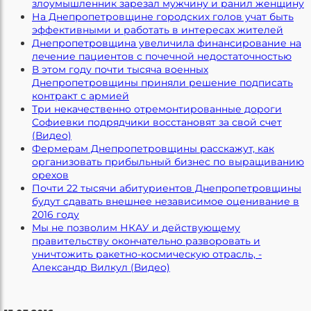
злоумышленник зарезал мужчину и ранил женщину
На Днепропетровщине городских голов учат быть
эффективными и работать в интересах жителей
Днепропетровщина увеличила финансирование на
лечение пациентов с почечной недостаточностью
В этом году почти тысяча военных
Днепропетровщины приняли решение подписать
контракт с армией
Три некачественно отремонтированные дороги
Софиевки подрядчики восстановят за свой счет
(Видео)
Фермерам Днепропетровщины расскажут, как
организовать прибыльный бизнес по выращиванию
орехов
Почти 22 тысячи абитуриентов Днепропетровщины
будут сдавать внешнее независимое оценивание в
2016 году
Мы не позволим НКАУ и действующему
правительству окончательно разворовать и
уничтожить ракетно-космическую отрасль, -
Александр Вилкул (Видео)