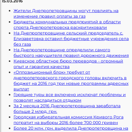
15.03.2016
Жители Днепропетровщины могут повлиять на
изменение правил оплаты за газ
Бюджеты коммунальных предприятий в области
спорта Днепропетровска раскритиковали
На Днепропетровщине сельский председатель с.
Елизаветовка оставил бюджетные учреждения села
без газа
На Днепропетровщине определили самого
быстрого нарушителя правил дорожного движения
Киевское областное бюро переводов - огромный
опыт и гарантия качества
«Оппозиционный блок» требует от
днепропетровского городского головы включить в
бюджет на 2016 год три новые программы адресных
выплат
Горящие туры все включено исключат проблемы и
позволят насладиться отдыхом
За 2 месяца 2016 Днепропетровщина заработала
больше 2 млрд. грн.
Городская избирательная комиссия Кривого Рога
потратит на выборы 2016 более 700 000 гривен
Более 20 млн. грн. выделила Днепропетровщина на