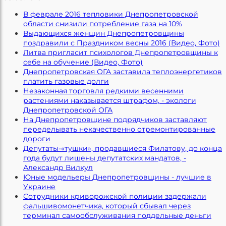
В феврале 2016 тепловики Днепропетровской
области снизили потребление газа на 10%
Выдающихся женщин Днепропетровщины
поздравили с Праздником весны 2016 (Видео, Фото)
Литва пригласит психологов Днепропетровщины к
себе на обучение (Видео, Фото)
Днепропетровская ОГА заставила теплоэнергетиков
платить газовые долги
Незаконная торговля редкими весенними
растениями наказывается штрафом, - экологи
Днепропетровской ОГА
На Днепропетровщине подрядчиков заставляют
переделывать некачественно отремонтированные
дороги
Депутаты-«тушки», продавшиеся Филатову, до конца
года будут лишены депутатских мандатов, -
Александр Вилкул
Юные модельеры Днепропетровщины - лучшие в
Украине
Сотрудники криворожской полиции задержали
фальшивомонетчика, который сбывал через
терминал самообслуживания поддельные деньги