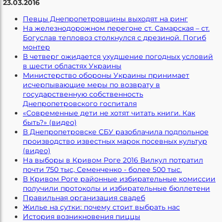
23.03.2016
Певцы Днепропетровщины выходят на ринг
На железнодорожном перегоне ст. Самарская – ст.
Богуслав тепловоз столкнулся с дрезиной. Погиб
монтер
В четверг ожидается ухудшение погодных условий
в шести областях Украины
Министерство обороны Украины принимает
исчерпывающие меры по возврату в
государственную собственность
Днепропетровского госпиталя
«Современные дети не хотят читать книги. Как
быть?» (видео)
В Днепропетровске СБУ разоблачила подпольное
производство известных марок посевных культур
(видео)
На выборы в Кривом Роге 2016 Вилкул потратил
почти 750 тыс, Семенченко - более 500 тыс.
В Кривом Роге районные избирательные комиссии
получили протоколы и избирательные бюллетени
Правильная организация свадеб
Жилье на сутки: почему стоит выбрать нас
История возникновения пиццы