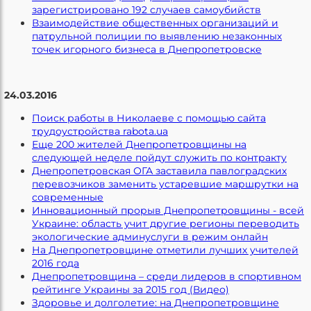
зарегистрировано 192 случаев самоубийств
Взаимодействие общественных организаций и
патрульной полиции по выявлению незаконных
точек игорного бизнеса в Днепропетровске
24.03.2016
Поиск работы в Николаеве с помощью сайта
трудоустройства rabota.ua
Еще 200 жителей Днепропетровщины на
следующей неделе пойдут служить по контракту
Днепропетровская ОГА заставила павлоградских
перевозчиков заменить устаревшие маршрутки на
современные
Инновационный прорыв Днепропетровщины - всей
Украине: область учит другие регионы переводить
экологические админуслуги в режим онлайн
На Днепропетровщине отметили лучших учителей
2016 года
Днепропетровщина – среди лидеров в спортивном
рейтинге Украины за 2015 год (Видео)
Здоровье и долголетие: на Днепропетровщине