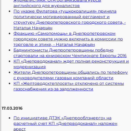
английского для журналистов
По указке Филатова «тушкокоалиция» приняла
политически мотивированный регламент и
структуру Днепропетровского городского совета, -
Наталья Начарьян
Фракцию «Самопомощь» в Днепропетровском
городском совете нужно включить в комиссии по
торговле и этике, - Наталья Начарьян
Бадминтонисты Днепропетровщины победно
стартовали на юниорском Чемпионате Европы 2016
КП «Днепрводоканал» ждет полная реконструкция и
модернизация
Жители Днепропетровщины общались по телефону
с руководителями газовых компаний области
КП «Желтоводсктеплосеть» отключено от системы
газоснабжения из-за задолженности
17.03.2016
По инициативе ДТЭК «Днепрооблэнерго» на
расчетный счет КП «Днепрводоканал» наложен
арест