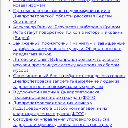
новым нормам
Про выполнение закона о декоммунизации в
Днепропетровской области рассказал Сергей
Свитленко
Александр Вилкул: Результаты выборов в Кривом
Роге станут поворотной точкой в истории Украины
(Видео)
Заниженный прожиточный минимум и завышенные
тарифы на коммунальные услуги. Общественность
предлагает выход
Литовский опыт: В Днепропетровском горсовете
изучали прозрачную систему контроля за сбором
мусора
Оппозиционный блок требует от городского головы
Днепропетровска запретить выселение людей за
задолженность по коммунальным услугам
В дорожной аварии в Днепропетровске
травмированы пятеро граждан (ФОТО)
Днепропетровская полиция изъяла у
подозреваемого в разбойном нападении на
квартиру арсенал оружия (ФОТО)
Сотрудники управления уголовного розыска
задержали мужчину, причастного к расстрелу