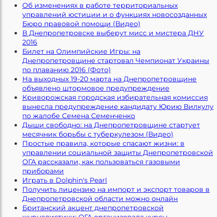
Об изменениях в работе территориальных
управлений юстиции и о функциях новосозданных
Бюро правовой помощи (Видео)
В Днепропетровске выберут мисс и мистера ДНУ
2016
Билет на Олимпийские Игры: на
Днепропетровщине стартовал Чемпионат Украины
по плаванию 2016 (Фото)
На выходных 19-20 марта на Днепропетровщине
объявлено штормовое предупреждение
Криворожская городская избирательная комиссия
вынесла предупреждение кандидату Юрию Вилкулу
по жалобе Семена Семенченко
Дыши свободно: на Днепропетровщине стартует
месячник борьбы с туберкулезом (Видео)
Простые правила, которые спасают жизни: в
управлении социальной защиты Днепропетровской
ОГА рассказали, как пользоваться газовыми
приборами
Играть в Dolphin's Pearl
Получить лицензию на импорт и экспорт товаров в
Днепропетровской области можно онлайн
Британский акцент днепропетровской
журналистики: ОГА организовала курсы