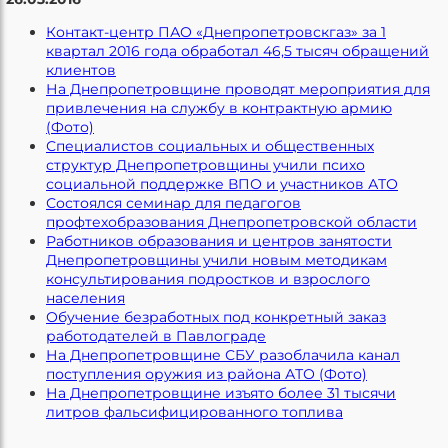
Контакт-центр ПАО «Днепропетровскгаз» за 1
квартал 2016 года обработал 46,5 тысяч обращений
клиентов
На Днепропетровщине проводят мероприятия для
привлечения на службу в контрактную армию
(Фото)
Специалистов социальных и общественных
структур Днепропетровщины учили психо
социальной поддержке ВПО и участников АТО
Состоялся семинар для педагогов
профтехобразования Днепропетровской области
Работников образования и центров занятости
Днепропетровщины учили новым методикам
консультирования подростков и взрослого
населения
Обучение безработных под конкретный заказ
работодателей в Павлограде
На Днепропетровщине СБУ разоблачила канал
поступления оружия из района АТО (Фото)
На Днепропетровщине изъято более 31 тысячи
литров фальсифицированного топлива