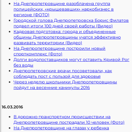
На Днепропетровщине разоблачена группа
полицейских, «крышевавших» наркобизнес в
регионе (ФОТО)
Городской голова Днепропетровска Борис Филатов
подвел итоги 100 дней своей работы (Видео)
Кадровая подготовка: города и объединенные
общины Днепропетровщины учатся эффективно
развивать территории (Видео)
На Днепропетровщине построили новый
спорткомплекс (Фото)
Долги водопоставщиков могут оставить Кривой Рог
без воды
Днепропетровские врачи посоветовали, как
соблюдать пост с пользой для здоровья
Через неделю школьники Днепропетровщины
пойдут на весенние каникулы 2016
16.03.2016
В дорожно-транспортном происшествии на
Днепропетровщине пострадали 10 человек (Фото)
На Днепропетровщине на глазах у ребенка