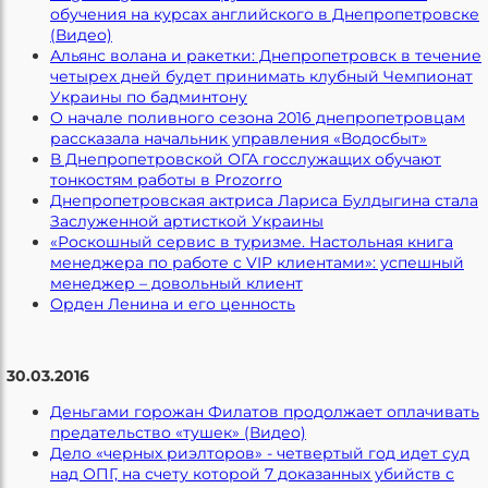
обучения на курсах английского в Днепропетровске
(Видео)
Альянс волана и ракетки: Днепропетровск в течение
четырех дней будет принимать клубный Чемпионат
Украины по бадминтону
О начале поливного сезона 2016 днепропетровцам
рассказала начальник управления «Водосбыт»
В Днепропетровской ОГА госслужащих обучают
тонкостям работы в Prozorro
Днепропетровская актриса Лариса Булдыгина стала
Заслуженной артисткой Украины
«Роскошный сервис в туризме. Настольная книга
менеджера по работе с VIP клиентами»: успешный
менеджер – довольный клиент
Орден Ленина и его ценность
30.03.2016
Деньгами горожан Филатов продолжает оплачивать
предательство «тушек» (Видео)
Дело «черных риэлторов» - четвертый год идет суд
над ОПГ, на счету которой 7 доказанных убийств с