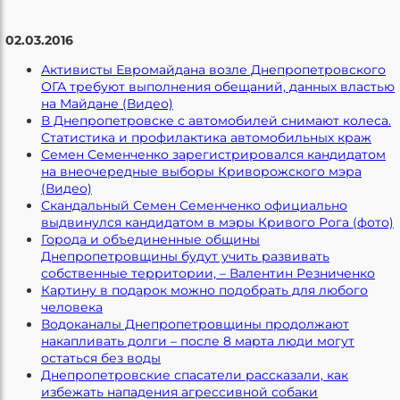
02.03.2016
Активисты Евромайдана возле Днепропетровского
ОГА требуют выполнения обещаний, данных властью
на Майдане (Видео)
В Днепропетровске с автомобилей снимают колеса.
Статистика и профилактика автомобильных краж
Семен Семенченко зарегистрировался кандидатом
на внеочередные выборы Криворожского мэра
(Видео)
Скандальный Семен Семенченко официально
выдвинулся кандидатом в мэры Кривого Рога (фото)
Города и объединенные общины
Днепропетровщины будут учить развивать
собственные территории, – Валентин Резниченко
Картину в подарок можно подобрать для любого
человека
Водоканалы Днепропетровщины продолжают
накапливать долги – после 8 марта люди могут
остаться без воды
Днепропетровские спасатели рассказали, как
избежать нападения агрессивной собаки