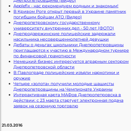
Днепропетровщины (Видео)
Applefix - нас рекомендуем родным и знакомым!
В Кривом Роге открыт первый в Украине памятник
погибшим бойцам АТО (Видео)
Днепропетровскому государственному
университету внутренних дел - 50 лет (ФОТО)
Днепродзержинские полицейские задержали
насильника несовершеннолетней девушки
Дебаты о деньгах: школьники Днепропетровщины
приглашаются к участию в Международном турнире
по финансовой грамотности
Немецкий бизнес интересуется аграрным сектором
Днепропетровской области
В Павлограде полицейские изъяли наркотики и
оружие
Четыре «золота» получили молодые шашисты
Днепропетровщины на Чемпионате Украины
Интерактивная карта МАФов Днепропетровска в
действии: с 23 марта стартует электронная подача
заявок на сезонную торговлю
21.03.2016