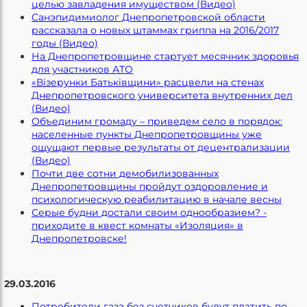
целью завладения имуществом (Видео)
Санэпидимиолог Днепропетровской области
рассказала о новых штаммах гриппа на 2016/2017
годы (Видео)
На Днепропетровщине стартует месячник здоровья
для участников АТО
«Візерунки Батьківщини» расцвели на стенах
Днепропетровского университета внутренних дел
(Видео)
Объединим громаду – приведем село в порядок:
населенные пункты Днепропетровщины уже
ощущают первые результаты от децентрализации
(Видео)
Почти две сотни демобилизованных
Днепропетровщины пройдут оздоровление и
психологическую реабилитацию в начале весны
Серые будни достали своим однообразием? -
приходите в квест комнаты «Изоляция» в
Днепропетровске!
29.03.2016
Потребители газа без счетчиков будут платить по