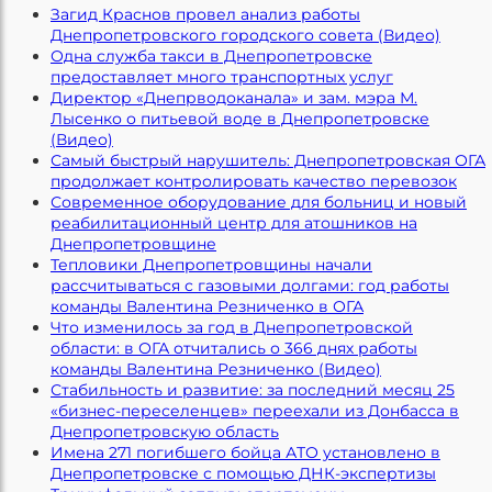
Загид Краснов провел анализ работы
Днепропетровского городского совета (Видео)
Одна служба такси в Днепропетровске
предоставляет много транспортных услуг
Директор «Днепрводоканала» и зам. мэра М.
Лысенко о питьевой воде в Днепропетровске
(Видео)
Самый быстрый нарушитель: Днепропетровская ОГА
продолжает контролировать качество перевозок
Современное оборудование для больниц и новый
реабилитационный центр для атошников на
Днепропетровщине
Тепловики Днепропетровщины начали
рассчитываться с газовыми долгами: год работы
команды Валентина Резниченко в ОГА
Что изменилось за год в Днепропетровской
области: в ОГА отчитались о 366 днях работы
команды Валентина Резниченко (Видео)
Стабильность и развитие: за последний месяц 25
«бизнес-переселенцев» переехали из Донбасса в
Днепропетровскую область
Имена 271 погибшего бойца АТО установлено в
Днепропетровске с помощью ДНК-экспертизы