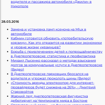
водителя и пассажира автомобиля «Джили» в
Никополе
28.03.2016
Замена и установка ламп ксенона на Mlux в
автомобиле
Кабмин готовится обновить «потребительскую
корзину». Как это отразится на развитии экономики
и уровне жизни украинцев?
Борьба с привлечением детей к попрошайничеству
в Днепропетровске: статистика и профилактика
Михаил Лысенко рассказал о методах взыскания
долгов за коммунальные услуги в Днепропетровске
(Видео)
В Днепропетровске парковщик бросался на
водителя и угрожал проколоть шины (Видео)
«Стоимость аренды электроопор для интернет-
провайдеров будет снижена на 26%», - Дмитрий
Старовойтов
Жаркий лед: днепропетровская фигуристка
дебютирует на Чемпионате мира в Бостоне
Отопительный сезон – на финише: количество