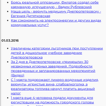
Боясь реальной оппозиции, Филатов создал себе
карманную, игрушечную, - Вадим Рублевский
Наша цель - вернуть медицину Днепропетровску -
Евгения Дитятковская
Как сэкономить на электроэнергии и других видах
коммунальных услуг?
01.03.2016
Увеличены категории льготников при поступлении
детей в дошкольное учебное заведение
Днепропетровска
За 2 дня в Днепропетровске «прикрыли» 30
незаконных игорных заведений. Подробности
проведенных и запланированных мероприятий
(Видео)
С 1 марта подорожают ликеро-водочные изделия,
вермуты, игристые вина, слабоалкоголка, а
реализаторы топлива начнут платить акцизный
налог
1 марта еще 4 человека подали документы для
регистрации на должность городского головы