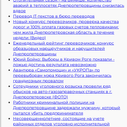
аварий в теплосетях Днепропетровщины снизилась
вдвое
Перевод IT-текстов в бюро переводов
Новый конкурс перевозчиков, проверка качества
дорог и 100% оплата газовых счетов тепловиками:
чем жила Днепропетровская область в течение
недели (Видео)
Еженедельный рейтинг перевозчиков: конкурс
образцовых маршрутчиков и нарушителей
Днепропетровщины
Юрий Бойко: Выборы в Кривом Роге показали -
ложью достичь результата невозможно
Авантюра «Самопомощи» и «УКРОПа» по
перевыборам мэра Кривого Рога закончилась
грандиозным провалом
Сотрудники уголовного розыска провели ряд
обысков на авто-газозаправочных станциях в г.
Днепропетровске (ФОТО)
Работники криминальной полиции на
Днепропетровщине задержали мужчину, который
пытался убить предпринимателя
Несовершеннолетние, состоящие на учете
районных отделов уголовно-исполнительной