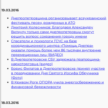
19.03.2016
Днепропетровщина организовывает всеукраинский
фестиваль песен, рожденных в АТО
Дмитрий Колесников: Благодаря Александру
Вилкулу только сами днепропетровцы смогут
решить вопрос сохранения городу имени
Спасатели и психологи ГСЧС на базе
координационного центра «Помощь Днепра»
оказали помощь более чем 86 тысячам внутренне
перемещенных лиц (ВИДЕО)
В Днепропетровске СБУ задержала прапорщика-
наркоторговца (видео)
Борис Филатов в Днепропетровске принял участие
в праздновании Дня Святого Иосифа Обручника
(Фото)
В Кривом Роге ОПОРА учила энергосбережению и
финансовой бережливости
18.03.2016