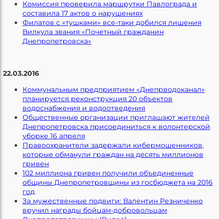
Комиссия проверила маршрутки Павлограда и
составила 17 актов о нарушениях
Филатов с «тушками» все-таки добился лишения
Вилкула звания «Почетный гражданин
Днепропетровска»
22.03.2016
Коммунальным предприятием «Днепрводоканал»
планируется реконструкция 20 объектов
водоснабжения и водоотведения
Общественные организации приглашают жителей
Днепропетровска присоединиться к волонтерской
уборке 16 апреля
Правоохранители задержали кибермошенников,
которые обманули граждан на десять миллионов
гривен
102 миллиона гривен получили объединенные
общины Днепропетровщины из госбюджета на 2016
год
За мужественные подвиги: Валентин Резниченко
вручил награды бойцам-добровольцам