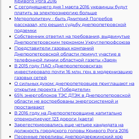
Кривого Рога 2016
С сегодняшнего дня 1 марта 2016 украинцы будут
платить за электроэнергию больше
Метрополитену - быть Дмитрий Погребов
рассказал, кто решил судьбу днепропетровской
подземки
Собственник ответил на требования, выдвинутые
Днепропетровским теркомом Укруглепрофсоюза
Представители газовых компаний
Днепропетровской области примут участие в
телефонной линии областной газеты «Заря»
В 2015 году ПАО «Днепропетровскгаз»
инвестировало почти 16 млн. грн. в модернизацию
газовых сетей
О сильных духом: днепропетровцев приглашают на
открытие проекта «Победители»
65% энергоблоков ТЭС ДТЭК в Днепропетровской
области не востребованы энергосистемой и
простаивают
В 2016 году на Днепропетровщине капитально
отремонтируют 123 дороги (карта)
Зарегестрировались еще четыре кандидата на
должность городского головы Кривого Рога 2016
Песенные переливы: днепродзержинский хор