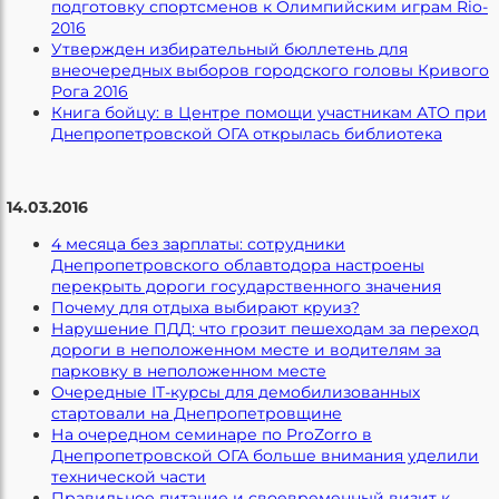
подготовку спортсменов к Олимпийским играм Rio-
2016
Утвержден избирательный бюллетень для
внеочередных выборов городского головы Кривого
Рога 2016
Книга бойцу: в Центре помощи участникам АТО при
Днепропетровской ОГА открылась библиотека
14.03.2016
4 месяца без зарплаты: сотрудники
Днепропетровского облавтодора настроены
перекрыть дороги государственного значения
Почему для отдыха выбирают круиз?
Нарушение ПДД: что грозит пешеходам за переход
дороги в неположенном месте и водителям за
парковку в неположенном месте
Очередные IT-курсы для демобилизованных
стартовали на Днепропетровщине
На очередном семинаре по ProZorro в
Днепропетровской ОГА больше внимания уделили
технической части
Правильное питание и своевременный визит к