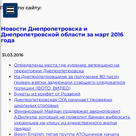
Поиск по сайту:
Новости Днепропетровска и
Днепропетровской области за март 2016
года
31.03.2016
Определены места где курение запрещено на
территории Днепропетровска
На Днепропетровщине за получение 80 тысяч
гривен взятки задержали старшего следователя
полиции (ФОТО, ВИДЕО)
Букеты из конфет от Розарий
Днепропетровская ОГА начинает проверки
школьных столовых
Финансовый Майдан поддержал законопроект
А.Вилкула, который не позволит банкам выбросить
украинцев на улицу из единственного жилья
(видео)
Begin English: пятая группа АТОшников начала