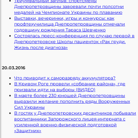
Триумфальный заплыв: спортсмены
Днепропетровщины завоевали почти полсотни
медалей на Чемпионате Украины по плаванию
Выставки, вечеринки, игры и конкурсы: как
профтехучилища Днепропетровщины отмечали
годовщину рождения Тараса Шевченко
Состоялась пресс-конференция по случаю первой в
Днепропетровске Школы пациенток «Рак груди.
Жизнь после диагноза»
20.03.2016
Что приводит к саморазряду аккумулятора?
В Кривом Роге провели «собрание района», где
призвали идти на выборы (ВИДЕО)
В марте более 230 юношей Днепропетровщины
выразили желание пополнить ряды Вооруженных
Сил Украины
В гостях у Днепропетровских десантников побывали
воспитанники Запорожского лицея-интерната с
усиленной военно-физической подготовкой
«Защитник»