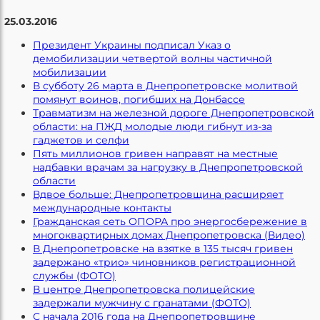
25.03.2016
Президент Украины подписал Указ о
демобилизации четвертой волны частичной
мобилизации
В субботу 26 марта в Днепропетровске молитвой
помянут воинов, погибших на Донбассе
Травматизм на железной дороге Днепропетровской
области: на ПЖД молодые люди гибнут из-за
гаджетов и селфи
Пять миллионов гривен направят на местные
надбавки врачам за нагрузку в Днепропетровской
области
Вдвое больше: Днепропетровщина расширяет
международные контакты
Гражданская сеть ОПОРА про энергосбережение в
многоквартирных домах Днепропетровска (Видео)
В Днепропетровске на взятке в 135 тысяч гривен
задержано «трио» чиновников регистрационной
службы (ФОТО)
В центре Днепропетровска полицейские
задержали мужчину с гранатами (ФОТО)
С начала 2016 года на Днепропетровщине