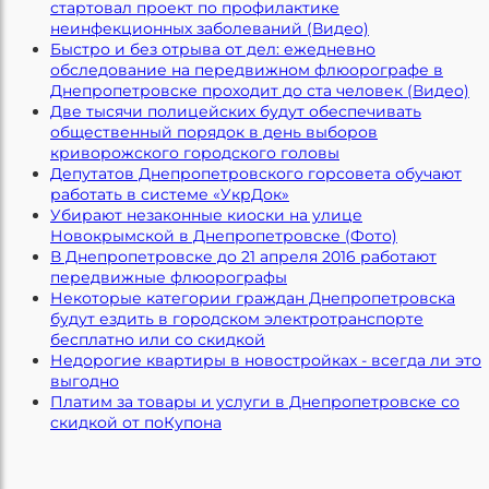
стартовал проект по профилактике
неинфекционных заболеваний (Видео)
Быстро и без отрыва от дел: ежедневно
обследование на передвижном флюорографе в
Днепропетровске проходит до ста человек (Видео)
Две тысячи полицейских будут обеспечивать
общественный порядок в день выборов
криворожского городского головы
Депутатов Днепропетровского горсовета обучают
работать в системе «УкрДок»
Убирают незаконные киоски на улице
Новокрымской в Днепропетровске (Фото)
В Днепропетровске до 21 апреля 2016 работают
передвижные флюорографы
Некоторые категории граждан Днепропетровска
будут ездить в городском электротранспорте
бесплатно или со скидкой
Недорогие квартиры в новостройках - всегда ли это
выгодно
Платим за товары и услуги в Днепропетровске со
скидкой от поКупона