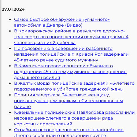
27.01.2024
Самое быстрое обнаружение «угнанного»
автомобиля в Днепре (Видео)
В Криворожском районе в результате дорожно-
транспортного происшествия получили травмы 4
человека, из них 2 ребенка
По подозрению в совершении разбойного
нападения полицейские г. Кривой Рог задержали
45-летнего ранее судимого мужчину
В Каменском правоохранители объявили о
подозрении 45-летнему мужчине за совершение
домашнего насилия
В Желтых Водах полицейские задержали 43-летнего
подозреваемого в убийстве гражданской жены
Полиция задержала 34-летнюю женщину,
причастную к трем кражам в Синельниковском
районе
Ювенальные полицейские Павлограда разоблачили
несовершеннолетнего в совершении ряда
корыстных преступлений
Ограбили несовершеннолетнего: полицейские
Днепра сообщили о подозрении группе