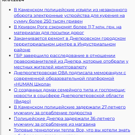
В Каменском полицейские изъяли из незаконного
оборота электронные устройства для курения на
сумму более 250 тысяч гривен
В Кривом Роге сэкономят более 11,7 млн. грн. на
материалах для посыпки дорог
Заканчивается ремонт в Днепровском городском
территориальном центре в Индустриальном
районе
ГБР завершило расследование в отношении
правоохранителей из Днепра, которые отобрали у
местных жителей криптовалюту
Днепропетровская ОВА подписала меморандум с
современной образовательной платформой
«HUMAN Школа»
О созданных домах семейного типа и госпомощи:
новости в соцсфере Днепропетровской области
(Видео)
В Каменском полицейские задержали 27-летнего
мужчину за ограбление подростка
Полицейские Днепра задержали 36-летнего
мужчину за ограбление из магазина
Топовые технологии тепла: Все, что вы хотели знать