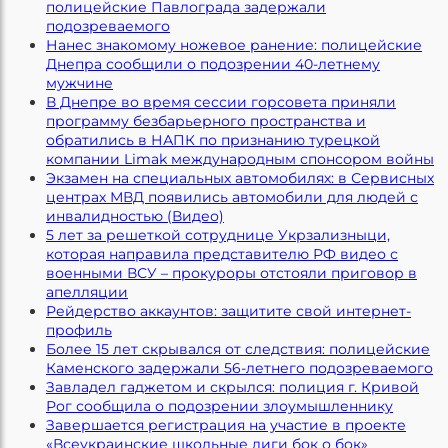
полицейские Павлограда задержали
подозреваемого
Нанес знакомому ножевое ранение: полицейские
Днепра сообщили о подозрении 40-летнему
мужчине
В Днепре во время сессии горсовета приняли
программу безбарьерного пространства и
обратились в НАПК по признанию турецкой
компании Limak международным спонсором войны
Экзамен на специальных автомобилях: в Сервисных
центрах МВД появились автомобили для людей с
инвалидностью (Видео)
5 лет за решеткой сотруднице Укрзализныци,
которая направила представителю РФ видео с
военными ВСУ – прокуроры отстояли приговор в
апелляции
Рейдерство аккаунтов: защитите свой интернет-
профиль
Более 15 лет скрывался от следствия: полицейские
Каменского задержали 56-летнего подозреваемого
Завладел гаджетом и скрылся: полиция г. Кривой
Рог сообщила о подозрении злоумышленнику
Завершается регистрация на участие в проекте
«Всеукраинские школьные лиги бок о бок»