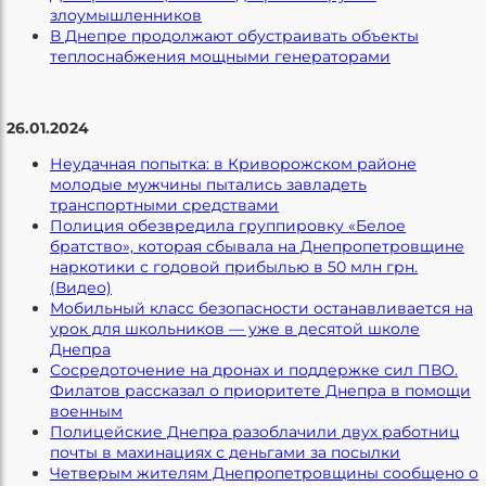
злоумышленников
В Днепре продолжают обустраивать объекты
теплоснабжения мощными генераторами
26.01.2024
Неудачная попытка: в Криворожском районе
молодые мужчины пытались завладеть
транспортными средствами
Полиция обезвредила группировку «Белое
братство», которая сбывала на Днепропетровщине
наркотики с годовой прибылью в 50 млн грн.
(Видео)
Мобильный класс безопасности останавливается на
урок для школьников — уже в десятой школе
Днепра
Сосредоточение на дронах и поддержке сил ПВО.
Филатов рассказал о приоритете Днепра в помощи
военным
Полицейские Днепра разоблачили двух работниц
почты в махинациях с деньгами за посылки
Четверым жителям Днепропетровщины сообщено о