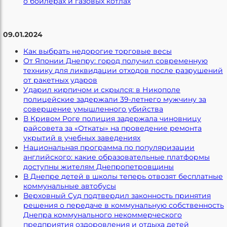
о бойлерах и газовых котлах
09.01.2024
Как выбрать недорогие торговые весы
От Японии Днепру: город получил современную
технику для ликвидации отходов после разрушений
от ракетных ударов
Ударил кирпичом и скрылся: в Никополе
полицейские задержали 39-летнего мужчину за
совершение умышленного убийства
В Кривом Роге полиция задержала чиновницу
райсовета за «Откаты» на проведение ремонта
укрытий в учебных заведениях
Национальная программа по популяризации
английского: какие образовательные платформы
доступны жителям Днепропетровщины
В Днепре детей в школы теперь отвозят бесплатные
коммунальные автобусы
Верховный Суд подтвердил законность принятия
решения о передаче в коммунальную собственность
Днепра коммунального некоммерческого
предприятия оздоровления и отдыха детей