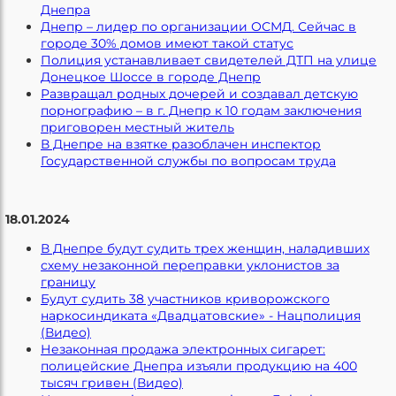
Днепра
Днепр – лидер по организации ОСМД. Сейчас в
городе 30% домов имеют такой статус
Полиция устанавливает свидетелей ДТП на улице
Донецкое Шоссе в городе Днепр
Развращал родных дочерей и создавал детскую
порнографию – в г. Днепр к 10 годам заключения
приговорен местный житель
В Днепре на взятке разоблачен инспектор
Государственной службы по вопросам труда
18.01.2024
В Днепре будут судить трех женщин, наладивших
схему незаконной переправки уклонистов за
границу
Будут судить 38 участников криворожского
наркосиндиката «Двадцатовские» - Нацполиция
(Видео)
Незаконная продажа электронных сигарет:
полицейские Днепра изъяли продукцию на 400
тысяч гривен (Видео)