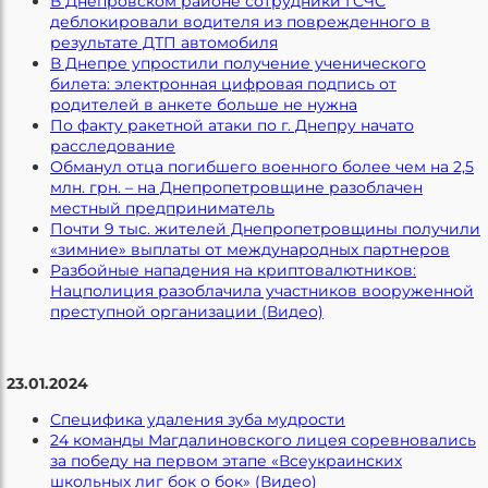
В Днепровском районе сотрудники ГСЧС
деблокировали водителя из поврежденного в
результате ДТП автомобиля
В Днепре упростили получение ученического
билета: электронная цифровая подпись от
родителей в анкете больше не нужна
По факту ракетной атаки по г. Днепру начато
расследование
Обманул отца погибшего военного более чем на 2,5
млн. грн. – на Днепропетровщине разоблачен
местный предприниматель
Почти 9 тыс. жителей Днепропетровщины получили
«зимние» выплаты от международных партнеров
Разбойные нападения на криптовалютников:
Нацполиция разоблачила участников вооруженной
преступной организации (Видео)
23.01.2024
Специфика удаления зуба мудрости
24 команды Магдалиновского лицея соревновались
за победу на первом этапе «Всеукраинских
школьных лиг бок о бок» (Видео)