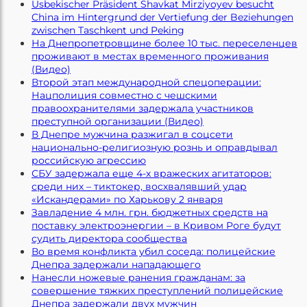
Usbekischer Präsident Shavkat Mirziyoyev besucht
China im Hintergrund der Vertiefung der Beziehungen
zwischen Taschkent und Peking
На Днепропетровщине более 10 тыс. переселенцев
проживают в местах временного проживания
(Видео)
Второй этап международной спецоперации:
Нацполиция совместно с чешскими
правоохранителями задержала участников
преступной организации (Видео)
В Днепре мужчина разжигал в соцсети
национально-религиозную рознь и оправдывал
российскую агрессию
СБУ задержала еще 4-х вражеских агитаторов:
среди них – тиктокер, восхвалявший удар
«Искандерами» по Харькову 2 января
Завладение 4 млн. грн. бюджетных средств на
поставку электроэнергии – в Кривом Роге будут
судить директора сообщества
Во время конфликта убил соседа: полицейские
Днепра задержали нападающего
Нанесли ножевые ранения гражданам: за
совершение тяжких преступлений полицейские
Днепра задержали двух мужчин