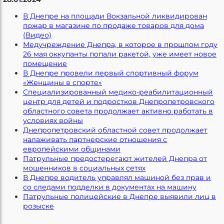
В Днепре на площади Вокзальной ликвидирован
пожар в магазине по продаже товаров для дома
(Видео)
Медучреждение Днепра, в которое в прошлом году
26 мая оккупанты попали ракетой, уже имеет новое
помещение
В Днепре провели первый спортивный форум
«Женщины в спорте»
Специализированный медико-реабилитационный
центр для детей и подростков Днепропетровского
областного совета продолжает активно работать в
условиях войны
Днепропетровский областной совет продолжает
налаживать партнерские отношения с
европейскими общинами
Патрульные предостерегают жителей Днепра от
мошенников в социальных сетях
В Днепре водитель управлял машиной без прав и
со следами подделки в документах на машину
Патрульные полицейские в Днепре выявили лиц в
розыске