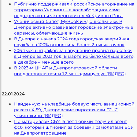
Публично поддерживали российское вторжение на
территорию Украины – в коллаборационизме
подозреваются четверо жителей Кривого Рога
Ученический билет, МуBook и «Дошкольник». В
Днепре активно развивают городские электронные
сервисы, облегчающие жизнь
В Днепре с начала 2024 года городская аварийная
служба на 100% выполнила более 2 тысяч заявок
206 тысяч штрафов за нарушение правил парковки
в Днепре за 2023 год. В марте их было больше всего,
в декабре – меньше всего
В 2023-м ЦНАПы Днепропетровской области
предоставили почти 1,2 млн админуслуг (ВИДЕО)
22.01.2024
Найденную на кладбище боевую часть авиационной
ракеты Х-59, Днепровские пиротехники ГСЧС
уничтожили (ВИДЕО)
По материалам СБУ 15 лет тюрьмы получил агент
фсб, который шпионил за боевыми самолетами ВСУ
на Днепропетровщине