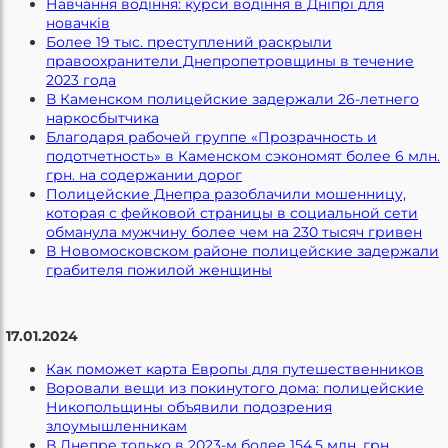
Навчання водіння: курси водіння в Дніпрі для
новачків
Более 19 тыс. преступлений раскрыли
правоохранители Днепропетровщины в течение
2023 года
В Каменском полицейские задержали 26-летнего
наркосбытчика
Благодаря рабочей группе «Прозрачность и
подотчетность» в Каменском сэкономят более 6 млн.
грн. на содержании дорог
Полицейские Днепра разоблачили мошенницу,
которая с фейковой страницы в социальной сети
обманула мужчину более чем на 230 тысяч гривен
В Новомосковском районе полицейские задержали
грабителя пожилой женщины
17.01.2024
Как поможет карта Европы для путешественников
Воровали вещи из покинутого дома: полицейские
Никопольщины объявили подозрения
злоумышленникам
В Днепре только в 2023-м более 154,5 млн. грн.