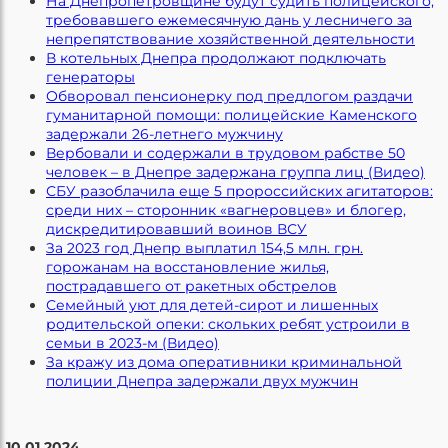
На Днепропетровщине будут судить полицейского,
требовавшего ежемесячную дань у лесничего за
непрепятствование хозяйственной деятельности
В котельных Днепра продолжают подключать
генераторы
Обворовал пенсионерку под предлогом раздачи
гуманитарной помощи: полицейские Каменского
задержали 26-летнего мужчину
Вербовали и содержали в трудовом рабстве 50
человек – в Днепре задержана группа лиц (Видео)
СБУ разоблачила еще 5 пророссийских агитаторов:
среди них – сторонник «вагнеровцев» и блогер,
дискредитировавший воинов ВСУ
За 2023 год Днепр выплатил 154,5 млн. грн.
горожанам на восстановление жилья,
пострадавшего от ракетных обстрелов
Семейный уют для детей-сирот и лишенных
родительской опеки: скольких ребят устроили в
семьи в 2023-м (Видео)
За кражу из дома оперативники криминальной
полиции Днепра задержали двух мужчин
10.01.2024