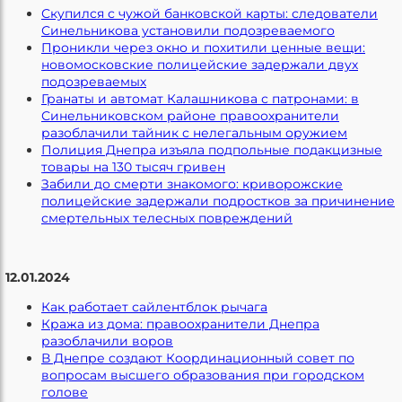
Скупился с чужой банковской карты: следователи
Синельникова установили подозреваемого
Проникли через окно и похитили ценные вещи:
новомосковские полицейские задержали двух
подозреваемых
Гранаты и автомат Калашникова с патронами: в
Синельниковском районе правоохранители
разоблачили тайник с нелегальным оружием
Полиция Днепра изъяла подпольные подакцизные
товары на 130 тысяч гривен
Забили до смерти знакомого: криворожские
полицейские задержали подростков за причинение
смертельных телесных повреждений
12.01.2024
Как работает сайлентблок рычага
Кража из дома: правоохранители Днепра
разоблачили воров
В Днепре создают Координационный совет по
вопросам высшего образования при городском
голове