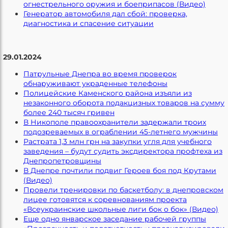
огнестрельного оружия и боеприпасов (Видео)
Генератор автомобиля дал сбой: проверка,
диагностика и спасение ситуации
29.01.2024
Патрульные Днепра во время проверок
обнаруживают украденные телефоны
Полицейские Каменского района изъяли из
незаконного оборота подакцизных товаров на сумму
более 240 тысяч гривен
В Никополе правоохранители задержали троих
подозреваемых в ограблении 45-летнего мужчины
Растрата 1,3 млн грн на закупки угля для учебного
заведения – будут судить эксдиректора профтеха из
Днепропетровщины
В Днепре почтили подвиг Героев боя под Крутами
(Видео)
Провели тренировки по баскетболу: в днепровском
лицее готовятся к соревнованиям проекта
«Всеукраинские школьные лиги бок о бок» (Видео)
Еще одно январское заседание рабочей группы