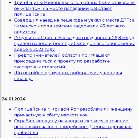
Три общины Никопольского района были атакованы
оккупантом: на месте попаданий работают
полицейские
Совершил наезд на пешехода и уехал с места ДТП: в
Каменском полицейские задержали 45-летнего
водителя
Результаты ПриватБанка для государства: 26,8 млрд.
гривен налога и рост прибыли до налогообложения
вдвое в 2023 году
Предпринимателей области приглашают
присоединиться к проекту по разработке
экспортных стратегий
Що потрібно врахувати, вибираючи туалет для
інваліда
24.01.2024
Полицейские г. Кривой Рог разоблачили женщину,
причастную к сбыту наркотиков
Ограбил женщину на улице и скрылся: в течение
нескольких часов полицейские Днепра задержали
грабителя