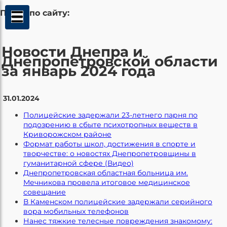
Поиск по сайту:
Новости Днепра и
Днепропетровской области
за январь 2024 года
31.01.2024
Полицейские задержали 23-летнего парня по
подозрению в сбыте психотропных веществ в
Криворожском районе
Формат работы школ, достижения в спорте и
творчестве: о новостях Днепропетровщины в
гуманитарной сфере (Видео)
Днепропетровская областная больница им.
Мечникова провела итоговое медицинское
совещание
В Каменском полицейские задержали серийного
вора мобильных телефонов
Нанес тяжкие телесные повреждения знакомому: