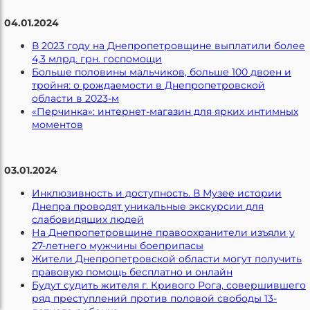
04.01.2024
В 2023 году на Днепропетровщине выплатили более
4,3 млрд. грн. госпомощи
Больше половины мальчиков, больше 100 двоен и
тройня: о рождаемости в Днепропетровской
области в 2023-м
«Перчинка»: интернет-магазин для ярких интимных
моментов
03.01.2024
Инклюзивность и доступность. В Музее истории
Днепра проводят уникальные экскурсии для
слабовидящих людей
На Днепропетровщине правоохранители изъяли у
27-летнего мужчины боеприпасы
Жители Днепропетровской области могут получить
правовую помощь бесплатно и онлайн
Будут судить жителя г. Кривого Рога, совершившего
ряд преступлений против половой свободы 13-