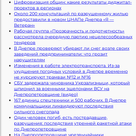
Цифровизация общин: какие результаты диджитал-
проектов в регионах
Около 200 консультаций по разрушенному жилью
предоставили в новом ЦНАПе Днепра «Я —
Ветеран»
Рабочая группа «Прозрачность и подотчетность»
рассмотрела очередную партию нецелесообразных
тендеров
В Днепре проверяют убирают ли снег возле своих
заведений предприниматели: что грозит
нарушителям
Изменения в работе электротранспорта. Из-за
ухудшения погодных условий в Днепре временно
не курсируют трамваи №12 и №16
СБУ задержала чиновника Укрзализныци, который
шпионил за военными эшелонами ВСУ на
Днепропетровщине (видео)
167 единиц спецтехники и 500 рабочих. В Днепре
коммунальщики ликвидируют последствия
сильного снегопада
Один человек погиб, есть пострадавшие,
разрушения: последствия утренней ракетной атаки
по Днепропетровщине
На Днепропетровщине чрезвычайники