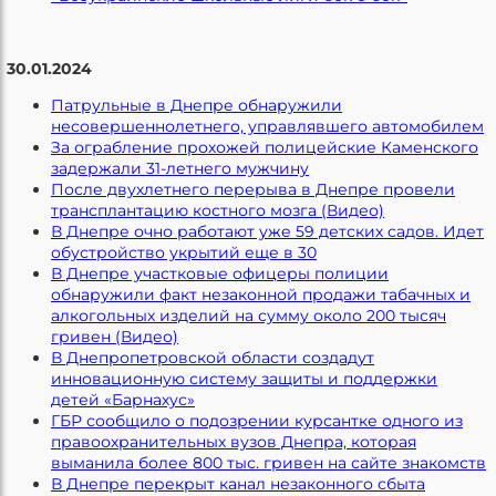
30.01.2024
Патрульные в Днепре обнаружили
несовершеннолетнего, управлявшего автомобилем
За ограбление прохожей полицейские Каменского
задержали 31-летнего мужчину
После двухлетнего перерыва в Днепре провели
трансплантацию костного мозга (Видео)
В Днепре очно работают уже 59 детских садов. Идет
обустройство укрытий еще в 30
В Днепре участковые офицеры полиции
обнаружили факт незаконной продажи табачных и
алкогольных изделий на сумму около 200 тысяч
гривен (Видео)
В Днепропетровской области создадут
инновационную систему защиты и поддержки
детей «Барнахус»
ГБР сообщило о подозрении курсантке одного из
правоохранительных вузов Днепра, которая
выманила более 800 тыс. гривен на сайте знакомств
В Днепре перекрыт канал незаконного сбыта