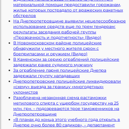
материальной помощи предоставили горожанам,
жилье которых пострадало от вражеских ракетных
обстрелов
На Днепропетровщине выявили нецелесообразное
использование средств еще по трем тендерам:
результаты заседания рабочей группы
«Прозрачность и подотчетность» (Видео)
В Новомосковском районе полицейские
обнаружили у местного жителя схрон с
боеприпасами и оружием (Видео)
В Каменском за серию ограблений полицейские
задержали ранее судимого мужчину
За ограбление парня полицейские Днепра
задержали группу нападавших
Днепропетровские полицейские ликвидировали
«схему» выезда за границу «многодетных»
уклонистов
Разоблачена незаконная схема растаможки
метилового спирта с ущербом государству на 25
млн. грн. – подозреваются трое таможенников на
Днепропетровщине
«В планах до конца этого учебного года открыть в
Днепре очно более 80 садиков», – департамент