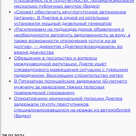
«Прозрачность и подотчетность»: проанализировали
несколько публичных закупок (Видео)
«Сможет обеспечить круглосуточное автономное
питание». В Днепре в одной из котельных
установили мощный дизельный генератор
«Расклеиваем на подъездах домов объявления о
необходимости заплатить задолженность за воду, а
также возможности отключения услуги из-за
долгов», — директор «Днепропроводканала» во
время дежурства
Обращение в посольство и вопросы
международной репутации. Днепр ищет
справедливого разрешения ситуации с турецким
подрядчиком, бросившим строительство метро
В Пятихатках полицейские задержали 40-летнего
мужчину за нанесение тяжких телесных
повреждений горожанину
Оперативники криминальной полиции Днепра
задержали группу преступников,
специализировавшихся на кражах из автомобилей
(Видео)
28.01.2024