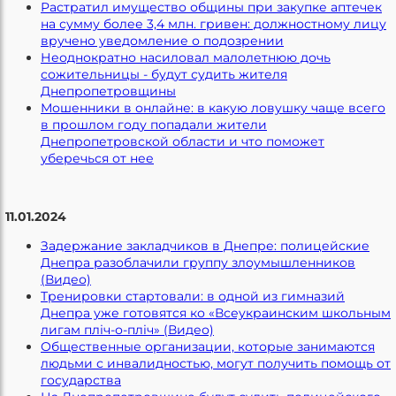
Растратил имущество общины при закупке аптечек
на сумму более 3,4 млн. гривен: должностному лицу
вручено уведомление о подозрении
Неоднократно насиловал малолетнюю дочь
сожительницы - будут судить жителя
Днепропетровщины
Мошенники в онлайне: в какую ловушку чаще всего
в прошлом году попадали жители
Днепропетровской области и что поможет
уберечься от нее
11.01.2024
Задержание закладчиков в Днепре: полицейские
Днепра разоблачили группу злоумышленников
(Видео)
Тренировки стартовали: в одной из гимназий
Днепра уже готовятся ко «Всеукраинским школьным
лигам пліч-о-пліч» (Видео)
Общественные организации, которые занимаются
людьми с инвалидностью, могут получить помощь от
государства