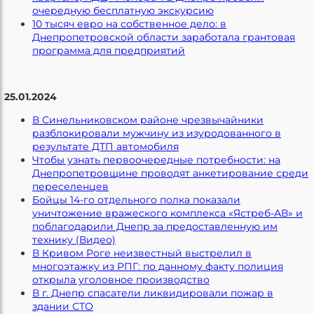
очередную бесплатную экскурсию
10 тысяч евро на собственное дело: в
Днепропетровской области заработала грантовая
программа для предприятий
25.01.2024
В Синельниковском районе чрезвычайники
разблокировали мужчину из изуродованного в
результате ДТП автомобиля
Чтобы узнать первоочередные потребности: на
Днепропетровщине проводят анкетирование среди
переселенцев
Бойцы 14-го отдельного полка показали
уничтожение вражеского комплекса «Ястреб-АВ» и
поблагодарили Днепр за предоставленную им
технику (Видео)
В Кривом Роге неизвестный выстрелил в
многоэтажку из РПГ: по данному факту полиция
открыла уголовное производство
В г. Днепр спасатели ликвидировали пожар в
здании СТО