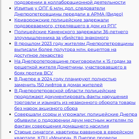
подозрении в коллаборационной деятельности
Изъятые у ОПГ 6 млн. дол. следователи
Днепропетровщины передали в АРМА (Видео)
Криворожские полицейские задержали
подозреваемого, стрелявшего в дом из РПГ
Полицейские Каменского задержали 36-летнего
злоумышленника за убийство знакомого
В прошлом 2023 году жителям Днепропетровщины
выписали более полутора млн. рецептов на
доступное лекарство
На Днепропетровщине приговорили к 15 годам за
решеткой жителя Донетчины, участвовавшего в
боях против ВСУ
В Днепре в 2024 году планируют полностью
заменить 150 лифтов в домах жителей
В Днепропетровской области полицейские
продолжают документировать факты нарушения
торговли и изымать из незаконного оборота товары
без марок акцизного сбора
Совершали ссоры и угрожали: полицейские Днепра
объявили о подозрении двум местным жителям по
фактам совершения домашнего насилия
Старые синагоги, квартиры раввинов в еврейском
квартале, КДЦ «Менора». В Днепре провели