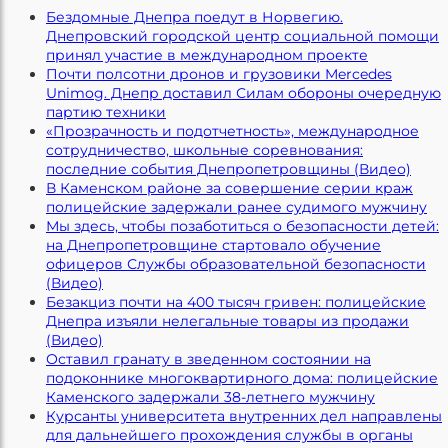
Бездомные Днепра поедут в Норвегию.
Днепровский городской центр социальной помощи
принял участие в международном проекте
Почти полсотни дронов и грузовики Mercedes
Unimog. Днепр доставил Силам обороны очередную
партию техники
«Прозрачность и подотчетность», международное
сотрудничество, школьные соревнования:
последние события Днепропетровщины (Видео)
В Каменском районе за совершение серии краж
полицейские задержали ранее судимого мужчину
Мы здесь, чтобы позаботиться о безопасности детей:
на Днепропетровщине стартовало обучение
офицеров Службы образовательной безопасности
(Видео)
Безакциз почти на 400 тысяч гривен: полицейские
Днепра изъяли нелегальные товары из продажи
(Видео)
Оставил гранату в зведенном состоянии на
подоконнике многоквартирного дома: полицейские
Каменского задержали 38-летнего мужчину
Курсанты университета внутренних дел направлены
для дальнейшего прохождения службы в органы