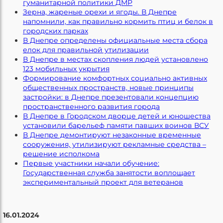
гуманитарной политики ДМР
Зерна, жареные орехи и ягоды. В Днепре
напомнили, как правильно кормить птиц и белок в
городских парках
В Днепре определены официальные места сбора
елок для правильной утилизации
В Днепре в местах скопления людей установлено
123 мобильных укрытия
Формирование комфортных социально активных
общественных пространств, новые принципы
застройки: в Днепре презентовали концепцию
пространственного развития города
В Днепре в Городском дворце детей и юношества
установили барельеф памяти павших воинов ВСУ
В Днепре демонтируют незаконные временные
сооружения, утилизируют рекламные средства –
решение исполкома
Первые участники начали обучение:
Государственная служба занятости воплощает
экспериментальный проект для ветеранов
16.01.2024