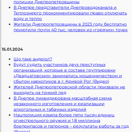
полиции Днепропетровщины
В Днепре представители Днепроводоканала и
Теплоэнерго прокомментировали право отключать
воду и тепло
Жители Днепропетровщины в 2023 году бесплатно
приютили почти 40 тыс. человек из «горячих» точек
15.01.2024
Що таке андріол?
Будут судить участников двух преступных
организаций, которые в составе группировки
«Двадцатовских» занимались мошенничеством и
сбытом наркотиков в г. Кривой Рог (Видео)
Жителей Днепропетровской области призвали не
выходить на тонкий лед
В Днепре ликвидирована масштабная схема
незаконного изготовления и реализации
алкогольных и табачных изделий
Нацполиция изъяла более пяти тысяч единиц
огнестрельного оружия и 1,8 миллиона
боеприпасов и патронов – результаты работы за год
(Видео)