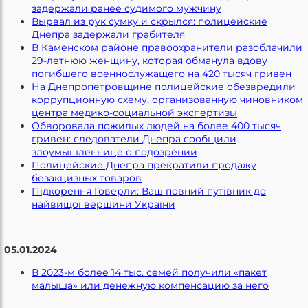
задержали ранее судимого мужчину
Вырвал из рук сумку и скрылся: полицейские
Днепра задержали грабителя
В Каменском районе правоохранители разоблачили
29-летнюю женщину, которая обманула вдову
погибшего военнослужащего на 420 тысяч гривен
На Днепропетровщине полицейские обезвредили
коррупционную схему, организованную чиновником
центра медико-социальной экспертизы
Обворовала пожилых людей на более 400 тысяч
гривен: следователи Днепра сообщили
злоумышленнице о подозрении
Полицейские Днепра прекратили продажу
безакцизных товаров
Підкорення Говерли: Ваш повний путівник до
найвищої вершини України
05.01.2024
В 2023-м более 14 тыс. семей получили «пакет
малыша» или денежную компенсацию за него