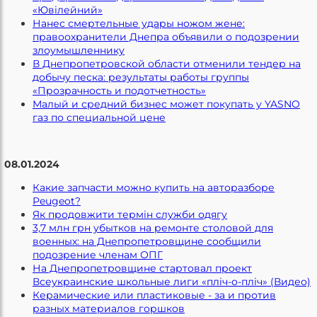
«Ювілейний»
Нанес смертельные удары ножом жене:
правоохранители Днепра объявили о подозрении
злоумышленнику
В Днепропетровской области отменили тендер на
добычу песка: результаты работы группы
«Прозрачность и подотчетность»
Малый и средний бизнес может покупать у YASNO
газ по специальной цене
08.01.2024
Какие запчасти можно купить на авторазборе
Peugeot?
Як продовжити термін служби одягу
3,7 млн грн убытков на ремонте столовой для
военных: на Днепропетровщине сообщили
подозрение членам ОПГ
На Днепропетровщине стартовал проект
Всеукраинские школьные лиги «пліч-о-пліч» (Видео)
Керамические или пластиковые - за и против
разных материалов горшков