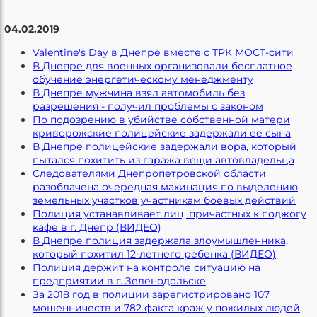
04.02.2019
Valentine's Day в Днепре вместе с ТРК МОСТ-сити
В Днепре для военных организовали бесплатное
обучение энергетическому менеджменту
В Днепре мужчина взял автомобиль без
разрешения - получил проблемы с законом
По подозрению в убийстве собственной матери
криворожские полицейские задержали ее сына
В Днепре полицейские задержали вора, который
пытался похитить из гаража вещи автовладельца
Следователями Днепропетровской области
разоблачена очередная махинация по выделению
земельных участков участникам боевых действий
Полиция устанавливает лиц, причастных к поджогу
кафе в г. Днепр (ВИДЕО)
В Днепре полиция задержала злоумышленника,
который похитил 12-летнего ребенка (ВИДЕО)
Полиция держит на контроле ситуацию на
предприятии в г. Зеленодольске
За 2018 год в полиции зарегистрировано 107
мошенничеств и 782 факта краж у пожилых людей