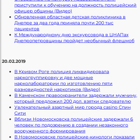
приступили к обучению на должность полицейский
офицер общины (Видео)
Обновленная областная детская поликлиника в
Днепре за два года приняла почти 200 тыс
пациентов
К Международному дню экскурсовода в ЦНАПах
Днепропетровщины пройдет необычный флешмоб
20.02.2019
В Кривом Роге полиция ликвидировала
наркогруппировку и две мощные
нарколаборатории по изготовлению пяти
разновидностей наркотиков (Видео)
В Каменском правоохранители задержали мужчину,
который предложил 200 дол. взятки следователю
Увлекательный азартный мир города casino Спин
Сити
Вблизи Новомосковска полицейские задержали 6
человек по подозрению в создании незаконного
вооруженного формирования
В Новомосковске полицейские-кинологи показали