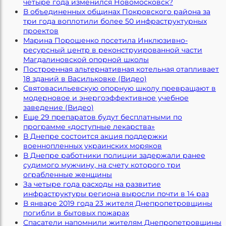
четыре года изменился Новомосковск?
В объединенных общинах Покровского района за
три года воплотили более 50 инфраструктурных
проектов
Марина Порошенко посетила Инклюзивно-
ресурсный центр в реконструированной части
Магдалиновской опорной школы
Построенная альтернативная котельная отапливает
18 зданий в Васильковке (Видео)
Святовасильевскую опорную школу превращают в
модерновое и энергоэффективное учебное
заведение (Видео)
Еще 29 препаратов будут бесплатными по
программе «доступные лекарства»
В Днепре состоится акция поддержки
военнопленных украинских моряков
В Днепре работники полиции задержали ранее
судимого мужчину, на счету которого три
ограбленные женщины
За четыре года расходы на развитие
инфраструктуры региона выросли почти в 14 раз
В январе 2019 года 23 жителя Днепропетровщины
погибли в бытовых пожарах
Спасатели напомнили жителям Днепропетровщины