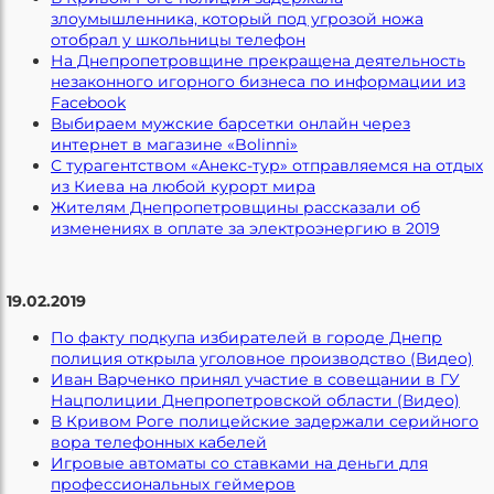
злоумышленника, который под угрозой ножа
отобрал у школьницы телефон
На Днепропетровщине прекращена деятельность
незаконного игорного бизнеса по информации из
Facebook
Выбираем мужские барсетки онлайн через
интернет в магазине «Bolinni»
С турагентством «Анекс-тур» отправляемся на отдых
из Киева на любой курорт мира
Жителям Днепропетровщины рассказали об
изменениях в оплате за электроэнергию в 2019
19.02.2019
По факту подкупа избирателей в городе Днепр
полиция открыла уголовное производство (Видео)
Иван Варченко принял участие в совещании в ГУ
Нацполиции Днепропетровской области (Видео)
В Кривом Роге полицейские задержали серийного
вора телефонных кабелей
Игровые автоматы со ставками на деньги для
профессиональных геймеров