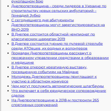
рукопашном бою
Днепропетровщина – среди лидеров в Украине по
строительству новых сельских амбулаторий –
Геннадий Зубко
С сегодняшнего дня абитуриенты
Днепропетровщины могут зарегистрироваться на
ВНО-2019
В Днепре состоится областной чемпионат по
классическим шахматам 2019
В Днепре состоится турнир по пулевой стрельбе
среди АТОвцев, их родных и волонтеров
Громадам Днепропетровщины расскажут о
прозрачном управлении средствами в образовании
и медицине
В Днепре откроют креативную выставку,
посвященную событиям на Майдане
Молодежь Днепропетровщины приглашают к
участию в областном конкурсе
Чем могут послужить автоматические шлагбаумы
Что включает в себя юридическое сопровождение
сделок
На Днепропетровщине в 2018-м построили 265
спортивных сооружений