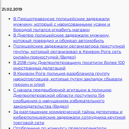
21.02.2019
В Першотравенске полицейские задержали
мужчину, который с нарисованными усами и
бородой пытался ограбить магазин
В Днепре полицейские задержали мужчину,
который повредил и обокрал автомобиль
Полицейские задержали организатора преступной
группы, который организовал в Кривом Роге сеть
онлайн-порностудий (Видео)
В 2018 году Днепропетровщину посетили более 100
иностранных делегаций
В Кривом Роге полиция разоблачила группу
наркоторговцев, которые путем закладок сбывали
героин и опий
С начала предвыборной агитации в полицию
Днепропетровской области поступило 154
сообщения о нарушениях избирательного
законодательства (Видео)
За разглашение коммерческой тайны детективы и
киберполицейские задержали сотрудника крупной
торговой сети
Отобранные по конкурсу правоохранители