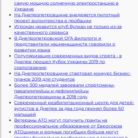
самую мощную солнечную электростанцию в
Украине
На Днепропетровщине внедряется пилотный
проект волонтерства в пробации
Игрокам нравится клуб Вулкан не только из-за
качественного сервиса
В Днепропетровской ОГА филологи и
представители нацменьшинств говорили о
развитии языка
Популяризация современных видов спорта - в
Днепре прошел Кубок Украины 2019 по
скалолазанию
На Днепропетровщине стартовал конкурс бизнес-
планов 2019 для студентов
Более 300 медалей завоевали спортсмены-
паралимпийцы и дефлимпийцы
Днепропетровщины в 2018 году
Современный реабилитационный центр для детей-
аутистов в Днепре за два года принял более 60
малышей
Ветераны АТО могут получить гранты на
профессиональное образование от Евросоюза
АТОшники и родные погибших бойцов могут
пройти бесплатную реабилитацию в госпитале в