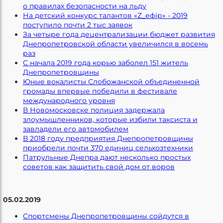
о правилах безопасности на льду
На детский конкурс талантов «Z_ефір» - 2019
поступило почти 2 тыс заявок
За четыре года децентрализации бюджет развития
Днепропетровской области увеличился в восемь
раз
С начала 2019 года корью заболел 151 житель
Днепропетровщины
Юные вокалисты Слобожанской объединенной
громады впервые победили в фестивале
международного уровня
В Новомосковске полиция задержала
злоумышленников, которые избили таксиста и
завладели его автомобилем
В 2018 году предприятия Днепропетровщины
приобрели почти 370 единиц сельхозтехники
Патрульные Днепра дают несколько простых
советов как защитить свой дом от воров
05.02.2019
Спортсмены Днепропетровщины сойдутся в