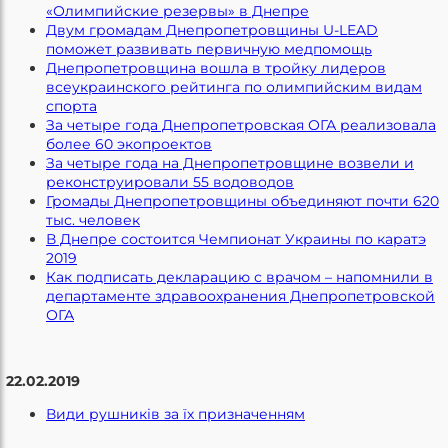
«Олимпийские резервы» в Днепре
Двум громадам Днепропетровщины U-LEAD
поможет развивать первичную медпомощь
Днепропетровщина вошла в тройку лидеров
всеукраинского рейтинга по олимпийским видам
спорта
За четыре года Днепропетровская ОГА реализовала
более 60 экопроектов
За четыре года на Днепропетровщине возвели и
реконструировали 55 водоводов
Громады Днепропетровщины объединяют почти 620
тыс. человек
В Днепре состоится Чемпионат Украины по каратэ
2019
Как подписать декларацию с врачом – напомнили в
департаменте здравоохранения Днепропетровской
ОГА
22.02.2019
Види рушників за їх призначенням