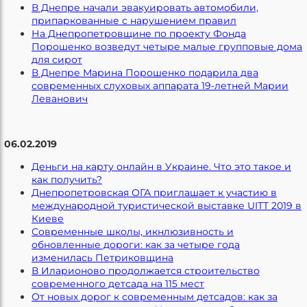
В Днепре начали эвакуировать автомобили,
припаркованные с нарушением правил
На Днепропетровщине по проекту Фонда
Порошенко возведут четыре малые групповые дома
для сирот
В Днепре Марина Порошенко подарила два
современных слуховых аппарата 19-летней Марии
Леванович
06.02.2019
Деньги на карту онлайн в Украине. Что это такое и
как получить?
Днепропетровская ОГА приглашает к участию в
международной туристической выставке UITT 2019 в
Киеве
Современные школы, икнлюзивность и
обновленные дороги: как за четыре года
изменилась Петриковщина
В Иларионово продолжается строительство
современного детсада на 115 мест
От новых дорог к современным детсадов: как за