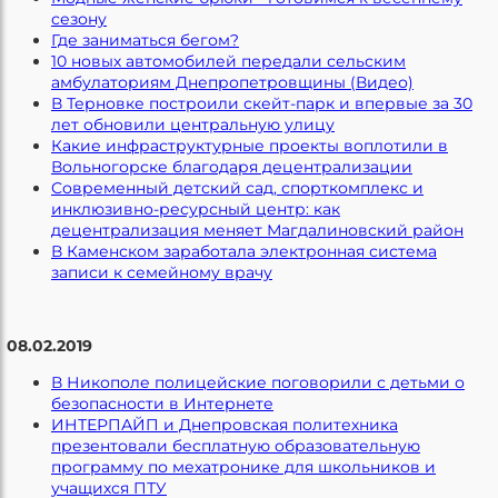
сезону
Где заниматься бегом?
10 новых автомобилей передали сельским
амбулаториям Днепропетровщины (Видео)
В Терновке построили скейт-парк и впервые за 30
лет обновили центральную улицу
Какие инфраструктурные проекты воплотили в
Вольногорске благодаря децентрализации
Современный детский сад, спорткомплекс и
инклюзивно-ресурсный центр: как
децентрализация меняет Магдалиновский район
В Каменском заработала электронная система
записи к семейному врачу
08.02.2019
В Никополе полицейские поговорили с детьми о
безопасности в Интернете
ИНТЕРПАЙП и Днепровская политехника
презентовали бесплатную образовательную
программу по мехатронике для школьников и
учащихся ПТУ