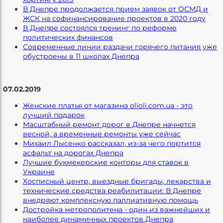
В Днепре продолжается прием заявок от ОСМД и
ЖСК на софинансирование проектов в 2020 году
В Днепре состоялся тренинг по реформе
политических финансов
Современные линии раздачи горячего питания уже
обустроены в 11 школах Днепра
07.02.2019
Женские платья от магазина olioli.com.ua - это
лучший подарок
Масштабный ремонт дорог в Днепре начнется
весной, а временные ремонты уже сейчас
Михаил Лысенко рассказал, из-за чего портится
асфальт на дорогах Днепра
Лучшие букмекерские конторы для ставок в
Украине
Хосписный центр, выездные бригады, лекарства и
технические средства реабилитации: В Днепре
внедряют комплексную паллиативную помощь
Достройка метрополитена - один из важнейших и
наиболее динамичных проектов Днепра