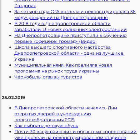
Раздорах
За четыре года ОГА возвела и реконструировала 36
медучреждений на Днепропетровщине
В 2018 году в Днепропетровской области
заработали 13 новых солнечных электростанций
На Днепропетровщине приступили к обучению
первые «офицеры громад» (Видео)
Школа высшего спортивного мастерства
Днепропетровской области - одна из лучших в
Украине
Муниципальная няня. Как повлияла новая
программа на рынок труда Украины
Чернобыль: отзывы туристов
25.02.2019
В Днепропетровской области начались Дни
открытых дверей в учреждениях
профтехобразования 2019
Как выбрать детскую обувь
Почти 30 всеукраинских и областных соревнований
уже провели на реконструированном стадионе