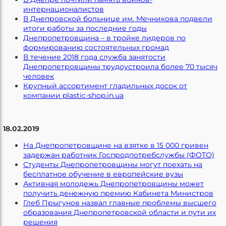
интернационалистов
В Днепровской больнице им. Мечникова подвели
итоги работы за последние годы
Днепропетровщина – в тройке лидеров по
формированию состоятельных громад
В течение 2018 года служба занятости
Днепропетровщины трудоустроила более 70 тысяч
человек
Крупный ассортимент гладильных досок от
компании plastic-shop.in.ua
18.02.2019
На Днепропетровщине на взятке в 15 000 гривен
задержан работник Госпродпотребслужбы (ФОТО)
Студенты Днепропетровщины могут поехать на
бесплатное обучение в европейские вузы
Активная молодежь Днепропетровщины может
получить денежную премию Кабинета Министров
Глеб Прыгунов назвал главные проблемы высшего
образования Днепропетровской области и пути их
решения