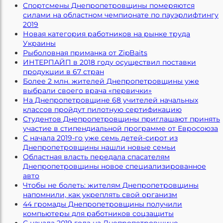
Спортсмены Днепропетровщины померяются
силами на областном чемпионате по пауэрлифтингу
2019
Новая категория работников на рынке труда
Украины
Рыболовная приманка от ZipBaits
ИНТЕРПАЙП в 2018 году осуществил поставки
продукции в 67 стран
Более 2 млн. жителей Днепропетровщины уже
выбрали своего врача «первички»
На Днепропетровщине 68 учителей начальных
классов пройдут пилотную сертификацию
Студентов Днепропетровщины приглашают принять
участие в стипендиальной программе от Евросоюза
С начала 2019-го уже семь детей-сирот из
Днепропетровщины нашли новые семьи
Областная власть передала спасателям
Днепропетровщины новое специализированное
авто
Чтобы не болеть: жителям Днепропетровщины
напомнили, как укреплять свой организм
44 громады Днепропетровщины получили
компьютеры для работников соцзащиты
С начала 2019 года на Днепропетровщине