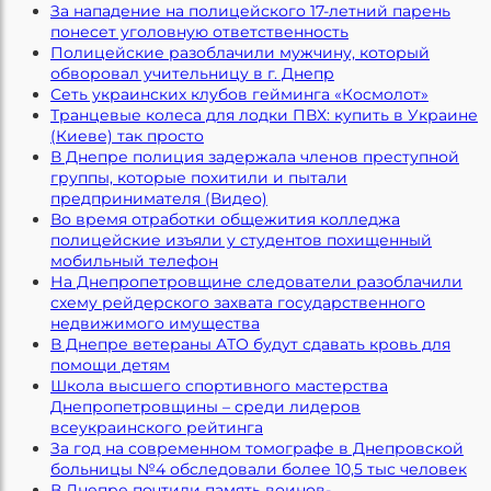
За нападение на полицейского 17-летний парень
понесет уголовную ответственность
Полицейские разоблачили мужчину, который
обворовал учительницу в г. Днепр
Сеть украинских клубов гейминга «Космолот»
Транцевые колеса для лодки ПВХ: купить в Украине
(Киеве) так просто
В Днепре полиция задержала членов преступной
группы, которые похитили и пытали
предпринимателя (Видео)
Во время отработки общежития колледжа
полицейские изъяли у студентов похищенный
мобильный телефон
На Днепропетровщине следователи разоблачили
схему рейдерского захвата государственного
недвижимого имущества
В Днепре ветераны АТО будут сдавать кровь для
помощи детям
Школа высшего спортивного мастерства
Днепропетровщины – среди лидеров
всеукраинского рейтинга
За год на современном томографе в Днепровской
больницы №4 обследовали более 10,5 тыс человек
В Днепре почтили память воинов-