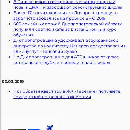
В Синельниково построили элеватор, открыли
новый ЦНАП и завершают реконструкцию школы
Более 17 тысяч школьников Днепропетровщины
зарегистрировались на пробное ЗНО 2019
600 семейных врачей Днепропетровской области
получили сертификаты за дистанционный курс
обучения
Днепропетровщина удерживает всеукраинское
лидерство по количеству Центров предоставления
админуслуг – Геннадий Зубко
На Днепропетровщине для АТОшников откроют
ветеранские клубы и проведут спартакиады
03.02.2019
Приобретая квартиру в ЖК «Теремки» получаете
комфортный островок спокойствия