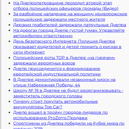
На Днепропетровщине проходит второй этап
отбора полицейских офицеров громады (Видео)
За разбойное нападение на женщину криворожские
полицейские задержали местного жителя
Дерзких грабителей задержали патрульные Днепра
На дорогах города Днепр густой туман. Управляйте
автомобилем ответственно
День безопасного Интернета: Полиция Днепра
призывает родителей и детей помнить о рисках в
сети Интернет
Полицейские роты ТОР в Днепре «на горячем»
задержали вероятных воров
Днепр присоединится к формированию
европейской индустриальной политики
В Днепре демонтировали незаконный киоск на
улице Набережная Победы, 44
Школу № 19 в Днепре не будут реорганизовывать -
заместитель городского головы
Почему стоит покупать автомобильные
аккумуляторы Top Car?
Днепр вошел в тройку городов-лидеров по
использованию ProZorro.Продажи
Спортсмены из Днепра победили на Кубке мира по
хортингу 2019