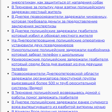
энергетикам, как защититься от нападения собак
В Терновке за попытку дачи взятки полицейскому
задержан местный житель
В Днепре правоохранители задержали чиновницу,
которая требовала деньги за предоставление
заключения экспертизы
В Днепре полицейские задержали грабителя,
который избил и обокрал местного жителя
На Днепропетровщине полицейские оперативно
установили двух псевдоминеров
Никопольские полицейские задержали разбойника,
который забрал телефон у школьницы
Криворожские полицейские задержали грабителя,
который среди бела дня вырвал из рук девушки
телефон
Правоохранители Днепропетровской области
задержали организатора преступной группы
вырезавшей более 500 м труб оросительной
системы (Видео)
В Терновке полицейский возвращаясь домой с
работы помог задержать грабителя
В Днепре полицейские задержали ранее судимого
вора выпрыгнувшего из разбитой витрины ночью
В Кривом Роге полиция задержала