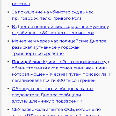
россиян
За покушение на убийство суд вынес
приговор жителю Кривого Рога
В Днепре полицейские задержали мужчину,
ограбившего 84-летнего пенсионера
Менее чем через час полицейские Днепра
разыскали угнанное у горожан
транспортное средство
Полицейские Кривого Рога направили в суд
обвинительный акт в отношении женщины,
которая мошенническим путем присвоила и
легализовала почти 900 тысяч гривен
Обманул военного и обворовал авто:
следователи Днепра сообщили
злоумышленнику о подозрении
СБУ задержала агентов ФСБ, которые по
заказу РФ готовили теракты в Днепре и