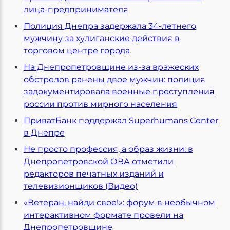
лица-предпринимателя
Полиция Днепра задержала 34-летнего
мужчину за хулиганские действия в
торговом центре города
На Днепропетровщине из-за вражеских
обстрелов ранены двое мужчин: полиция
задокументировала военные преступления
россии против мирного населения
ПриватБанк поддержал Superhumans Center
в Днепре
Не просто профессия, а образ жизни: в
Днепропетровской ОВА отметили
редакторов печатных изданий и
телевизионщиков (Видео)
«Ветеран, найди свое!»: форум в необычном
интерактивном формате провели на
Днепропетровщине