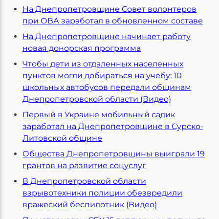
На Днепропетровщине Совет волонтеров
при ОВА заработал в обновленном составе
На Днепропетровщине начинает работу
новая донорская программа
Чтобы дети из отдаленных населенных
пунктов могли добираться на учебу: 10
школьных автобусов передали общинам
Днепропетровской области (Видео)
Первый в Украине мобильный садик
заработал на Днепропетровщине в Сурско-
Литовской общине
Общества Днепропетровщины выиграли 19
грантов на развитие соцуслуг
В Днепропетровской области
взрывотехники полиции обезвредили
вражеский беспилотник (Видео)