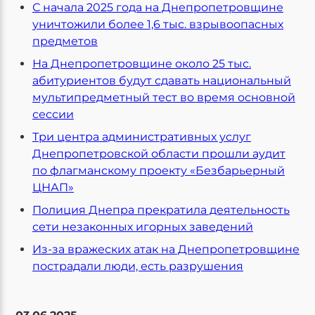
С начала 2025 года на Днепропетровщине
уничтожили более 1,6 тыс. взрывоопасных
предметов
На Днепропетровщине около 25 тыс.
абитуриентов будут сдавать национальный
мультипредметный тест во время основной
сессии
Три центра административных услуг
Днепропетровской области прошли аудит
по флагманскому проекту «Безбарьерный
ЦНАП»
Полиция Днепра прекратила деятельность
сети незаконных игорных заведений
Из-за вражеских атак на Днепропетровщине
пострадали люди, есть разрушения