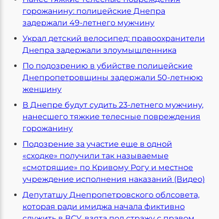
горожанину: полицейские Днепра
задержали 49-летнего мужчину
Украл детский велосипед: правоохранители
Днепра задержали злоумышленника
По подозрению в убийстве полицейские
Днепропетровщины задержали 50-летнюю
женщину
В Днепре будут судить 23-летнего мужчину,
нанесшего тяжкие телесные повреждения
горожанину
Подозрение за участие еще в одной
«сходке» получили так называемые
«смотрящие» по Кривому Рогу и местное
учреждение исполнения наказаний (Видео)
Депутатшу Днепропетровского облсовета,
которая ради имиджа начала фиктивно
служить в ВСУ, взята под стражу с правом