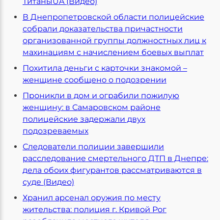
ТитаныUA (Видео)
В Днепропетровской области полицейские
собрали доказательства причастности
организованной группы должностных лиц к
махинациям с начислением боевых выплат
Похитила деньги с карточки знакомой –
женщине сообщено о подозрении
Проникли в дом и ограбили пожилую
женщину: в Самаровском районе
полицейские задержали двух
подозреваемых
Следователи полиции завершили
расследование смертельного ДТП в Днепре:
дела обоих фигурантов рассматриваются в
суде (Видео)
Хранил арсенал оружия по месту
жительства: полиция г. Кривой Рог