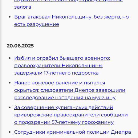
залога
Враг атаковал Никопольщину: без жертв, но
есть разрушение
20.06.2025
Избил и ограбил бывшего военного:
правоохранители Никопольщины
задержали 17-летнего подростка
Нанес ножевое ранение и пытался
скрыться: следователи Днепра завершили
расследование нападения на мужчину
За совершение хулиганских действий
криворожские правоохранители сообщили
о подозрении 57-летнему горожанину
Сотрудники криминальной полиции Днепра