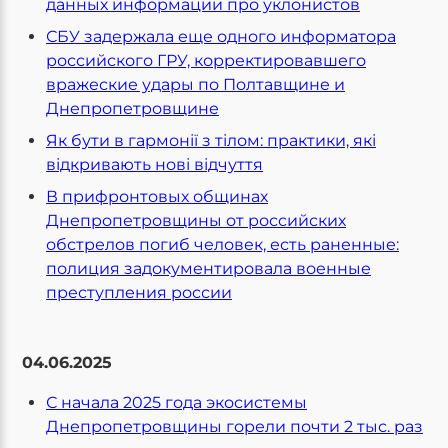
данных информации про уклонистов
СБУ задержала еще одного информатора
российского ГРУ, корректировавшего
вражеские удары по Полтавщине и
Днепропетровщине
Як бути в гармонії з тілом: практики, які
відкривають нові відчуття
В прифронтовых общинах
Днепропетровщины от российских
обстрелов погиб человек, есть раненные:
полиция задокументировала военные
преступления россии
04.06.2025
С начала 2025 года экосистемы
Днепропетровщины горели почти 2 тыс. раз