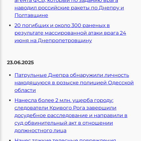
агента ФСБ, который по заданию врага
наводил российские ракеты по Днепру и
Полтавщине
20 погибших и около 300 раненых в
результате массированной атаки врага 24
июня на Днепропетровщину
23.06.2025
Патрульные Днепра обнаружили личность
находящуюся в розыске полицией Одесской
области
Нанесла более 2 млн. ущерба городу:
следователи Кривого Рога завершили
досудебное расследование и направили в
суд обвинительный акт в отношении
должностного лица
Нанес тяжкие телесные повреждения