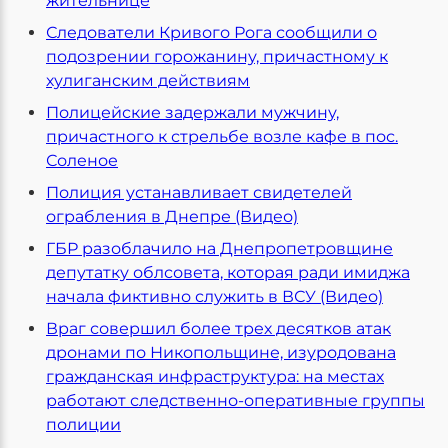
жительнице
Следователи Кривого Рога сообщили о
подозрении горожанину, причастному к
хулиганским действиям
Полицейские задержали мужчину,
причастного к стрельбе возле кафе в пос.
Соленое
Полиция устанавливает свидетелей
ограбления в Днепре (Видео)
ГБР разоблачило на Днепропетровщине
депутатку облсовета, которая ради имиджа
начала фиктивно служить в ВСУ (Видео)
Враг совершил более трех десятков атак
дронами по Никопольщине, изуродована
гражданская инфраструктура: на местах
работают следственно-оперативные группы
полиции