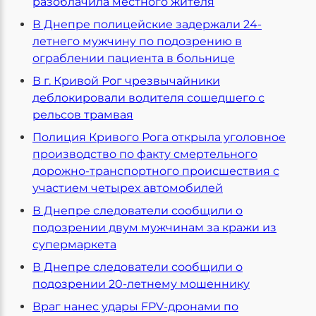
разоблачила местного жителя
В Днепре полицейские задержали 24-
летнего мужчину по подозрению в
ограблении пациента в больнице
В г. Кривой Рог чрезвычайники
деблокировали водителя сошедшего с
рельсов трамвая
Полиция Кривого Рога открыла уголовное
производство по факту смертельного
дорожно-транспортного происшествия с
участием четырех автомобилей
В Днепре следователи сообщили о
подозрении двум мужчинам за кражи из
супермаркета
В Днепре следователи сообщили о
подозрении 20-летнему мошеннику
Враг нанес удары FPV-дронами по