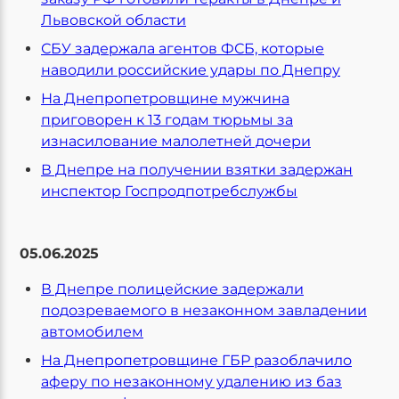
Львовской области
СБУ задержала агентов ФСБ, которые
наводили российские удары по Днепру
На Днепропетровщине мужчина
приговорен к 13 годам тюрьмы за
изнасилование малолетней дочери
В Днепре на получении взятки задержан
инспектор Госпродпотребслужбы
05.06.2025
В Днепре полицейские задержали
подозреваемого в незаконном завладении
автомобилем
На Днепропетровщине ГБР разоблачило
аферу по незаконному удалению из баз