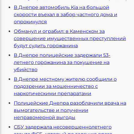
В Днепре автомобиль Kiа на большой
скорости въехал в забор частного дома и
опрокинулся
Обманул и ограбил: в Каменском за
совершение имущественных преступлений
будут судить горожанина
В Днепре полицейские задержали 53-
летнего горожанина за покушение на
убийство
В Днепре местному жителю сообщили о
подозрении за мошенничество с
наркотическими препаратами
Полицейские Днепра разоблачили врача на
вымогательстве и получении
неправомерной выгоды
СБУ задержала несовершеннолетнего