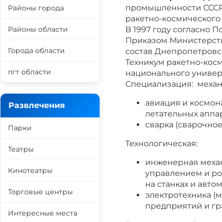
промышленности СССР,
Районы города
ракетно-космического
Районы области
В 1997 году согласно
Приказом Министерств
Города области
состав Днепропетровс
Техникум ракетно-кос
пгт области
национального универ
Специализация: механ
авиация и космон
Развлечения
летательных аппар
сварка (сварочное
Парки
Технологическая:
Театры
инженерная меха
Кинотеатры
управлением и ро
на станках и авто
Торговые центры
электротехника (
предприятий и гр
Интересные места