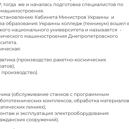
 тогда же и началась подготовка специалистов по
 машиностроения.
 Постановлению Кабинета Министров Украины и
а образования Украины колледж (техникум) вошел 
кого национального университета и называется -
мического машиностроения Днепропетровского
ситета.
ическая:
автика (производство ракетно-космических
атов);
 производство).
ника (обслуживание станков с программным
бототехнических комплексов, обработка материало
матических линиях);
монтаж и эксплуатация электрооборудования
ажданских сооружений).