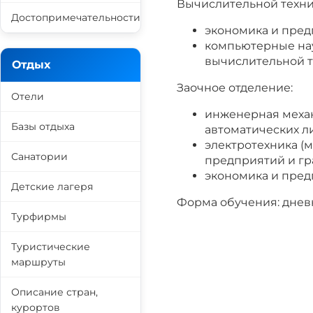
Вычислительной техник
Достопримечательности
экономика и пред
компьютерные нау
вычислительной т
Отдых
Заочное отделение:
Отели
инженерная механ
Базы отдыха
автоматических ли
электротехника (
Санатории
предприятий и гр
экономика и пред
Детские лагеря
Форма обучения: дневн
Турфирмы
Туристические
маршруты
Описание стран,
курортов