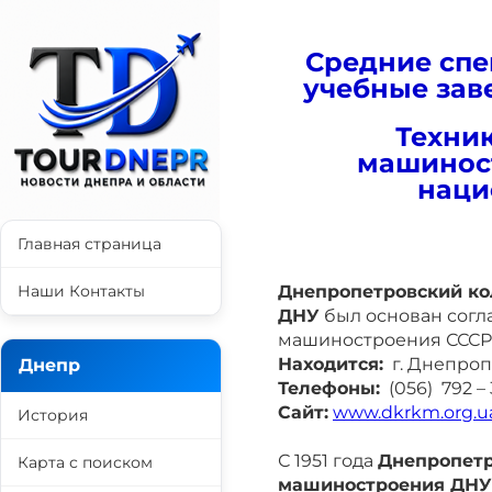
Средние спе
учебные зав
Техни
машинос
наци
Главная страница
Наши Контакты
Днепропетровский к
ДНУ
был основан согл
машиностроения СССР в
Находится:
г. Днепропе
Днепр
Телефоны:
(056) 792 – 3
Сайт:
www.dkrkm.org.u
История
С 1951 года
Днепропет
Карта с поиском
машиностроения
ДНУ