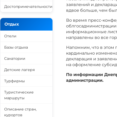
заявлений и декларац
Достопримечательности
вдвое больше, чем бы
Во время пресс-конф
Отдых
облгосадминистрации
информационные листо
Отели
направлены во все гор
Базы отдыха
Напомним, что в этом 
кардинально изменена
Санатории
декларация и заявлени
на оформление субсид
Детские лагеря
По информации Днепр
администрации.
Турфирмы
Туристические
маршруты
Описание стран,
курортов