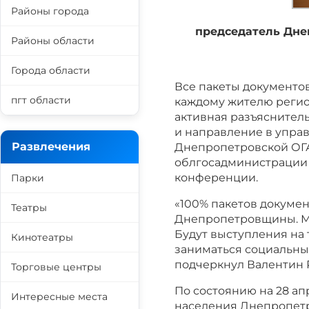
Районы города
председатель Дне
Районы области
Города области
Все пакеты документо
пгт области
каждому жителю регио
активная разъяснитель
и направление в упра
Развлечения
Днепропетровской ОГА
облгосадминистрации 
конференции.
Парки
«100% пакетов докуме
Театры
Днепропетровщины. Мы
Будут выступления на 
Кинотеатры
заниматься социальным
подчеркнул Валентин 
Торговые центры
По состоянию на 28 ап
Интересные места
населения Днепропетр