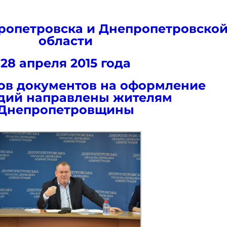
ропетровска и Днепропетровско
области
28 апреля 2015 года
тов документов на оформление
дий направлены жителям
Днепропетровщины