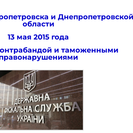
ропетровска и Днепропетровско
области
13 мая 2015 года
контрабандой и таможенными
правонарушениями