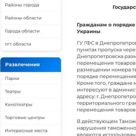
Районы города
Государ
Районы области
Гражданам о порядке
Города области
Украины
ГУ ГФС в Днепропетро
пгт области
пунктах пропуска чере
Днепропетровска раз
перемещения товаров 
Развлечения
размещении номера те
порядке перемещения 
Парки
Кроме того, граждане 
интересуют в админис
Театры
адресу: г. Днепропетро
территориального гра
Кинотеатры
перемещения товаров 
Торговые центры
В действующем Таможе
нарушения таможенног
Интересные места
являются использован