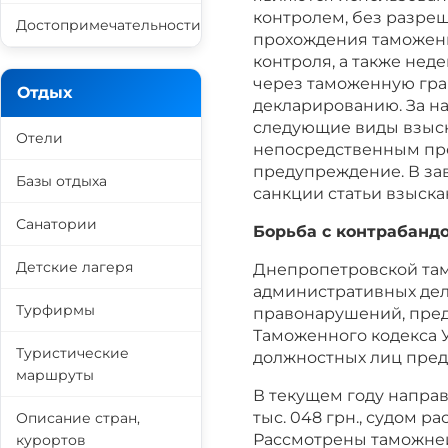
контролем, без разре
Достопримечательности
прохождения таможенн
контроля, а также не
через таможенную гра
Отдых
декларированию. За 
следующие виды взыск
Отели
непосредственным пр
предупреждение. В за
Базы отдыха
санкции статьи взыск
Санатории
Борьба с контрабан
Детские лагеря
Днепропетровской там
административных дел
Турфирмы
правонарушений, предус
Таможенного кодекса У
Туристические
должностных лиц пред
маршруты
В текущем году направл
тыс. 048 грн., судом ра
Описание стран,
Рассмотрены таможней
курортов