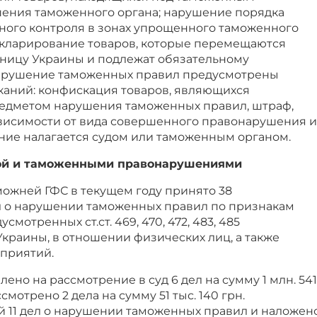
шения таможенного органа; нарушение порядка
ого контроля в зонах упрощенного таможенного
декларирование товаров, которые перемещаются
ницу Украины и подлежат обязательному
нарушение таможенных правил предусмотрены
аний: конфискация товаров, являющихся
едметом нарушения таможенных правил, штраф,
висимости от вида совершенного правонарушения и
ание налагается судом или таможенным органом.
дой и таможенными правонарушениями
ожней ГФС в текущем году принято 38
 о нарушении таможенных правил по признакам
мотренных ст.ст. 469, 470, 472, 483, 485
краины, в отношении физических лиц, а также
приятий.
ено на рассмотрение в суд 6 дел на сумму 1 млн. 541
ссмотрено 2 дела на сумму 51 тыс. 140 грн.
 11 дел о нарушении таможенных правил и наложен