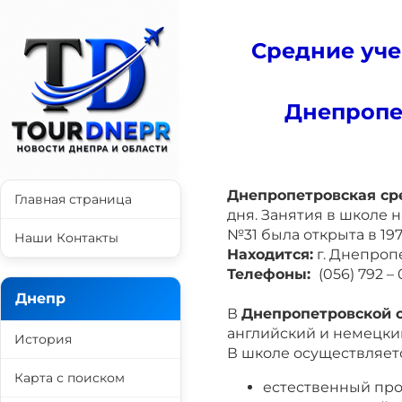
Средние уче
Днепропе
Днепропетровская ср
Главная страница
дня. Занятия в школе н
№31 была открыта в 197
Наши Контакты
Находится:
г. Днепропе
Телефоны:
(056) 792 – 0
Днепр
В
Днепропетровской 
английский и немецки
История
В школе осуществляетс
Карта с поиском
естественный про