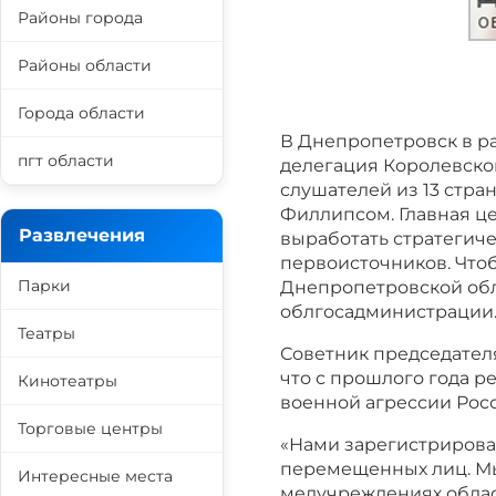
Районы города
Районы области
Города области
В Днепропетровск в р
пгт области
делегация Королевско
слушателей из 13 стра
Филлипсом. Главная це
Развлечения
выработать стратегиче
первоисточников. Что
Парки
Днепропетровской обл
облгосадминистрации
Театры
Советник председател
что с прошлого года р
Кинотеатры
военной агрессии Рос
Торговые центры
«Нами зарегистрирова
перемещенных лиц. М
Интересные места
медучреждениях облас