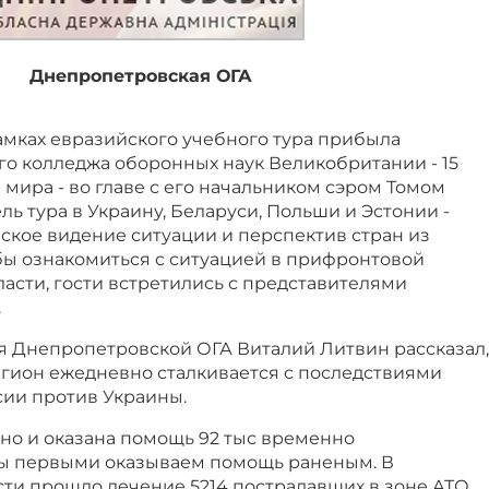
Днепропетровская ОГА
амках евразийского учебного тура прибыла
го колледжа оборонных наук Великобритании - 15
н мира - во главе с его начальником сэром Томом
ль тура в Украину, Беларуси, Польши и Эстонии -
ское видение ситуации и перспектив стран из
бы ознакомиться с ситуацией в прифронтовой
асти, гости встретились с представителями
.
я Днепропетровской ОГА Виталий Литвин рассказал,
егион ежедневно сталкивается с последствиями
сии против Украины.
но и оказана помощь 92 тыс временно
ы первыми оказываем помощь раненым. В
ти прошло лечение 5214 пострадавших в зоне АТО,