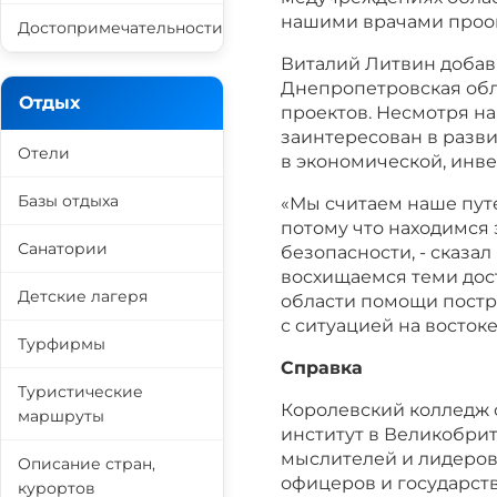
нашими врачами проопе
Достопримечательности
Виталий Литвин добави
Днепропетровская обл
Отдых
проектов. Несмотря н
заинтересован в разв
Отели
в экономической, инве
Базы отдыха
«Мы считаем наше пут
потому что находимся 
Санатории
безопасности, - сказа
восхищаемся теми дос
Детские лагеря
области помощи постр
с ситуацией на востоке
Турфирмы
Справка
Туристические
Королевский колледж 
маршруты
институт в Великобрит
мыслителей и лидеров
Описание стран,
офицеров и государст
курортов