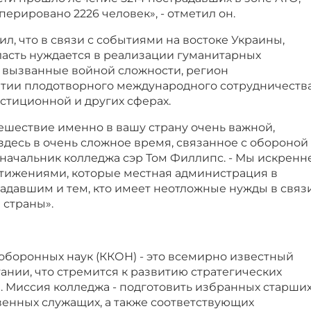
рировано 2226 человек», - отметил он.
л, что в связи с событиями на востоке Украины,
асть нуждается в реализации гуманитарных
а вызванные войной сложности, регион
итии плодотворного международного сотрудничеств
стиционной и других сферах.
ешествие именно в вашу страну очень важной,
здесь в очень сложное время, связанное с обороной
л начальник колледжа сэр Том Филлипс. - Мы искренн
тижениями, которые местная администрация в
адавшим и тем, кто имеет неотложные нужды в связ
 страны».
оборонных наук (ККОН) - это всемирно известный
ании, что стремится к развитию стратегических
. Миссия колледжа - подготовить избранных старши
венных служащих, а также соответствующих