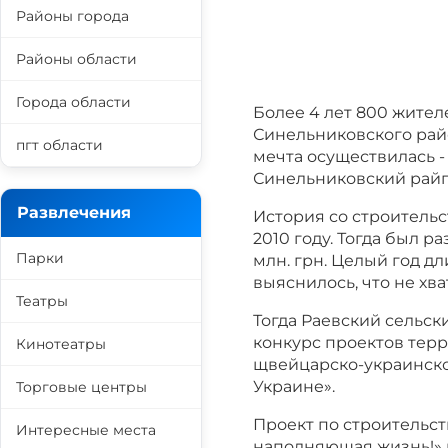
Районы города
Районы области
Города области
Более 4 лет 800 жител
Синельниковского рай
пгт области
мечта осуществилась -
Синельниковский рай
Развлечения
История со строительс
2010 году. Тогда был р
Парки
млн. грн. Целый год д
выяснилось, что не хва
Театры
Тогда Раевский сельск
конкурс проектов терр
Кинотеатры
щвейцарско-украинск
Украине».
Торговые центры
Проект по строительст
Интересные места
наполняющая жизнь!» п