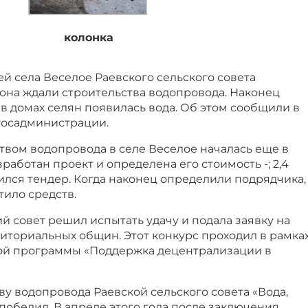
колонка
ей села Веселое Раевского сельского совета
она ждали строительства водопровода. Наконец
 в домах селян появилась вода. Об этом сообщили в
госадминистрации.
твом водопровода в селе Веселое началась еще в
азработан проект и определена его стоимость -; 2,4
лился тендер. Когда наконец определили подрядчика,
тило средств.
ий совет решил испытать удачу и подала заявку на
иториальных общин. Этот конкурс проходил в рамка
ой программы «Поддержка децентрализации в
ву водопровода Раевской сельского совета «Вода,
обедил. В апреле этого года после заключения