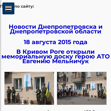
Поиск по сайту:
Новости Днепропетровска и
Днепропетровской области
18 августа 2015 года
В Кривом Роге открыли
мемориальную доску герою АТО
Евгению Мельничук