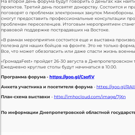
На второй день форума будут говорить о деньгах: как най
проектов. Третий день посвятят донорству. Состоится и п
поговорят о проблемах электронных закупок Минобороны.
смогут предоставить профессиональные консультации пр
проблемам переселенцев. Итоговым мероприятием станет
правовой поддержке пострадавших на Востоке.
«В рамках мероприятия состоится еще и выставка произво
полезна для наших бойцов на фронте. Это не только форма
Все, что может обезопасить или даже спасти жизнь военных
«ГромадаFest» пройдет 26-30 августа в Днепропетровском те
Ежедневно круглые столы будут начинаться в 10.00.
Программа форум
а
-
https://goo.gl/CsofiV
Анкета участника и посетителя форума
-
https://goo.gl/RAI
План-схема выставки
-
http://imhocloud.com/image/7jXn
По информации Днепропетровской областной государст