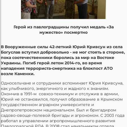
Герой из павлоградщины получил медаль «За
мужество» посмертно
В Вооруженные силы 42-летний Юрий Кривсун из села
Богуслав вступил добровольно - не мог стоять в стороне,
пока соотечественники боролись за мир на Востоке
Украины. Погиб герой летом 2014-го, во время
нападения террориста-смертника на блокпост АТО
возле Каменки.
Односельчане и сотрудники вспоминает Юрия Кривсуна,
как улыбчивого, энергичного и жадного к знаниям.
Окончив в 1991-м совхоз-техникум и отслужив в армии,
Юрий не остановился, получил образование в Крымском
государственном аграрном университете и
Днепропетровском национальном. Был и бригадиром
садово-овоще-полевой бригады и агрономом. С 2003 года
работал в управлении агропромышленного развития
Павлоградской РДА. В 2008 стал начальником отдела