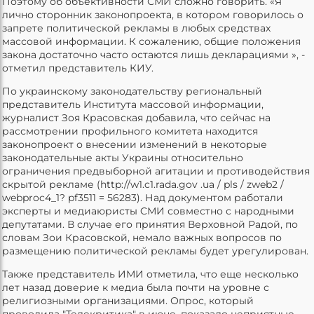
Поэтому об объективности СМИ сложно говорить. «Я
лично сторонник законопроекта, в котором говорилось о
запрете политической рекламы в любых средствах
массовой информации. К сожалению, общие положения
закона достаточно часто остаются лишь декларациями », -
отметил представитель КИУ.
По украинскому законодательству региональный
представитель Института массовой информации,
журналист Зоя Красовская добавила, что сейчас на
рассмотрении профильного комитета находится
законопроект о внесении изменений в некоторые
законодательные акты Украины относительно
ограничения предвыборной агитации и противодействия
скрытой рекламе (http://w1.c1.rada.gov .ua / pls / zweb2 /
webproc4_1? pf3511 = 56283). Над документом работали
эксперты и медиаюристы CМИ совместно с народными
депутатами. В случае его принятия Верховной Радой, по
словам Зои Красовской, немало важных вопросов по
размещению политической рекламы будет урегулирован.
Также представитель ИМИ отметила, что еще несколько
лет назад доверие к медиа была почти на уровне с
религиозными организациями. Опрос, который
проводила "Телекритика" в июне, показало неприятные