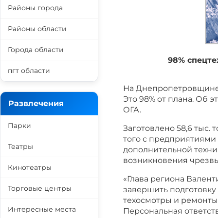
Районы города
Районы области
Города области
98% спецте
пгт области
На Днепропетровщине 
Это 98% от плана. Об 
Развлечения
ОГА.
Парки
Заготовлено 58,6 тыс.
того с предприятиями
Театры
дополнительной техни
возникновения чрезвы
Кинотеатры
«Глава региона Валент
Торговые центры
завершить подготовку 
техосмотры и ремонты
Интересные места
Персональная ответств