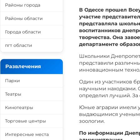
Районы города
В Одессе прошел Все
участие представител
Районы области
представляла школьн
воспитанников днепр
Города области
творчества. Она заво
департаменте образо
пгт области
Школьники Днепропет
представили различн
Развлечения
инновационным технол
Парки
Один из участников б
научными находками. 
Театры
определил лучший. За 
Юные аграрии имели у
Кинотеатры
выдающимися учеными
Торговые центры
зоологии.
По информации Днепр
Интересные места
администрации.