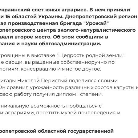
украинский слет юных аграриев. В нем приняли
и 15 областей Украины. Днепропетровский регион
ая производственная бригада "Урожай"
опетровского центра эколого-натуралистического
евали второе место. Об этом сообщили в
вания и науки облгосадминистрации.
ровщины в выставке "Щедрость родной земли"
ые овощи, выращенные собственноручно по
огиям, консервацию и многое другое.
ригады Николай Перистый поделился своими
Он сравнил урожайность различных сортов капусты 
свою работу получил диплом I степени.
никальную возможность пообщаться с
-аграриями, посетить музей почвоведения и
опетровской областной государственной