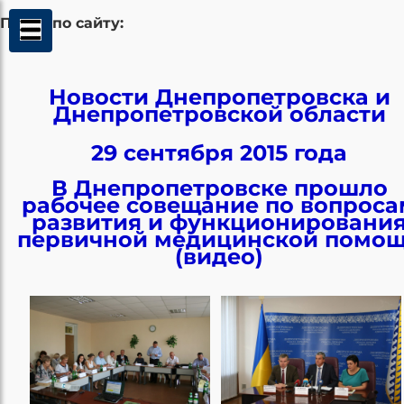
Поиск по сайту:
Новости Днепропетровска и
Днепропетровской области
29 сентября 2015 года
В Днепропетровске прошло
рабочее совещание по вопроса
развития и функционировани
первичной медицинской помо
(видео)