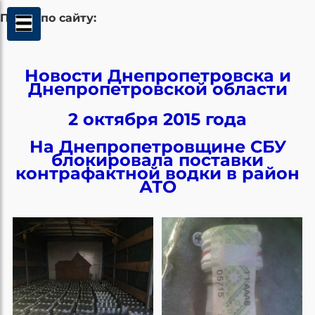
Поиск по сайту:
Новости Днепропетровска и
Днепропетровской области
2 октября 2015 года
На Днепропетровщине СБУ
блокировала поставки
контрафактной водки в район
АТО