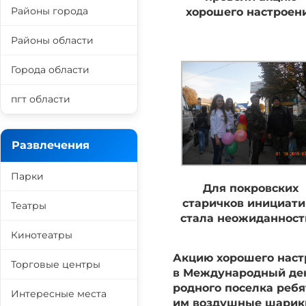
Районы города
хорошего настроен
Районы области
Города области
пгт области
Развлечения
Парки
Для покровских
старичков инициати
Театры
стала неожиданнос
Кинотеатры
Акцию хорошего наст
Торговые центры
в Международный ден
родного поселка реб
Интересные места
им воздушные шарики