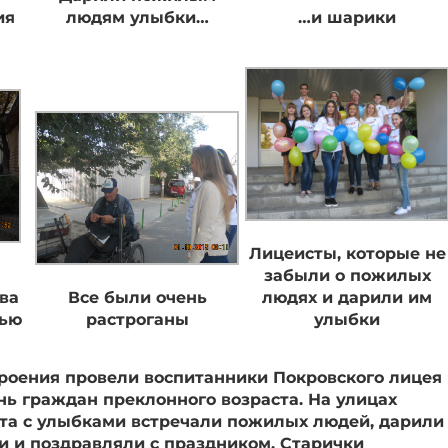
ия
людям улыбки…
…и шарики
Лицеисты, которые не
забыли о пожилых
ва
Все были очень
людях и дарили им
тью
растроганы
улыбки
роения провели воспитанники Покровского лицея
ь граждан преклонного возраста. На улицах
ята с улыбками встречали пожилых людей, дарили
 и поздравляли с праздником. Старички