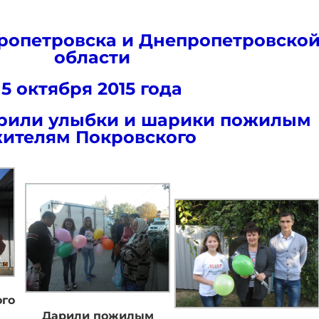
ропетровска и Днепропетровско
области
5 октября 2015 года
рили улыбки и шарики пожилым
ителям Покровского
ого
Дарили пожилым