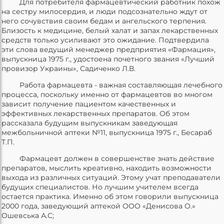
Для потребителя фармацевтический работник похож
на сестру милосердия, и люди подсознательно ждут от
него сочувствия своим бедам и ангельского терпения.
Близость к медицине, белый халат и запах лекарственных
средств только усиливают это ожидание. Подтвердила
эти слова ведущий менеджер предприятия «Фармация»,
выпускница 1975 г., удостоена почетного звания «Лучший
провизор Украины», Садиченко Л.В.
Работа фармацевта - важная составляющая лечебного
процесса, поскольку именно от фармацевтов во многом
зависит получение пациентом качественных и
эффективных лекарственных препаратов. Об этом
рассказала будущим выпускникам заведующая
межбольничной аптеки №11, выпускница 1975 г., Бесараб
Т.П.
Фармацевт должен в совершенстве знать действие
препаратов, мыслить креативно, находить возможности
выхода из различных ситуаций. Этому учат преподаватели
будущих специалистов. Но лучшим учителем всегда
остается практика. Именно об этом говорили выпускница
2000 года, заведующий аптекой ООО «Денисова О.»
Ошевська А.С;