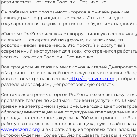
развивается», - отметил Валентин Резниченко.
Он добавил, что прозрачность торгов в он-лайн режиме
ликвидирует коррупционные схемы. Отныне ни одна
государственная закупка в регионе не будет иметь «двойно
«Система ProZorro исключает коррупционную составляющ
не делает преференций ни друзьям, ни знакомым, ни
родственникам чиновников. Это простой и доступный
современный инструмент для всех, кто стремится работат
честно», - отметил Валентин Резниченко.
Все процессы на глазах у миллионов жителей Днепропет
и Украины. Что и по какой цене покупают чиновники облас
можно посмотреть по ссылке
http://bi.prozorro.org
, выбрав 
разделе «География» Днепропетровскую область.
Система электронных торгов ProZorro позволяет покупать 
продавать товары до 200 тысяч гривен и услуги - до 1,3 ми
гривен на электронном аукционе. Ежегодно Днепропетров
облгосадминистрация и ее структурные подразделения в
проводят дотендерные закупки на 700 млн. гривен. Чтобы 
работу в системе в качестве поставщика, нужно зайти на с
www.prozorro.org
и выбрать одну из торговых площадок, на
которой будет наиболее удобно продавать товары и услуги