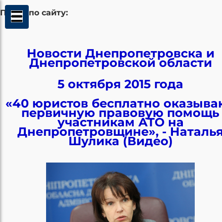
Поиск по сайту:
Новости Днепропетровска и
Днепропетровской области
5 октября 2015 года
«40 юристов бесплатно оказыва
первичную правовую помощь
участникам АТО на
Днепропетровщине», - Наталь
Шулика (Видео)