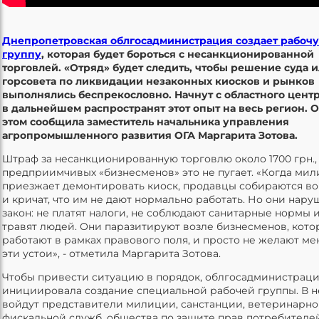
Днепропетровская облгосадминистрация создает рабоч
группу
, которая будет бороться с несанкционированной
торговлей. «Отряд» будет следить, чтобы решение суда 
горсовета по ликвидации незаконных киосков и рынков
выполнялись беспрекословно. Начнут с областного центр
в дальнейшем распространят этот опыт на весь регион. 
этом сообщила заместитель начальника управления
агропромышленного развития ОГА Маргарита Зотова.
Штраф за несанкционированную торговлю около 1700 грн.,
предприимчивых «бизнесменов» это не пугает. «Когда ми
приезжает демонтировать киоск, продавцы собираются во
и кричат, что им не дают нормально работать. Но они нар
закон: не платят налоги, не соблюдают санитарные нормы 
травят людей. Они паразитируют возле бизнесменов, кот
работают в рамках правового поля, и просто не желают ме
эти устои», - отметила Маргарита Зотова.
Чтобы привести ситуацию в порядок, облгосадминистрац
инициировала создание специальной рабочей группы. В н
войдут представители милиции, санстанции, ветеринарно
фискальной служб, общества по защите прав потребителей