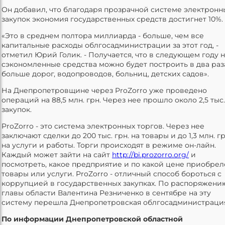
Он добавил, что благодаря прозрачной системе электронн
закупок экономия государственных средств достигнет 10%.
«Это в среднем полтора миллиарда - больше, чем все
капитальные расходы облгосадминистрации за этот год, -
отметил Юрий Голик. - Получается, что в следующем году 
сэкономленные средства можно будет построить в два раз
больше дорог, водопроводов, больниц, детских садов».
На Днепропетровщине через ProZorro уже проведено
операций на 88,5 млн. грн. Через нее прошло около 2,5 тыс.
закупок.
ProZorro - это система электронных торгов. Через нее
заключают сделки до 200 тыс. грн. на товары и до 1,3 млн. гр
на услуги и работы. Торги происходят в режиме он-лайн.
Каждый может зайти на сайт
http://bi.prozorro.org/
и
посмотреть, какое предприятие и по какой цене приобрел
товары или услуги. ProZorro - отличный способ бороться с
коррупцией в государственных закупках. По распоряжени
главы области Валентина Резниченко в сентябре на эту
систему перешла Днепропетровская облгосадминистраци
По информации Днепропетровской областной