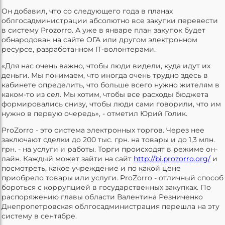
Он добавил, что со следующего года в планах
облгосадминистрации абсолютно все закупки перевести
в систему Prozorro. А уже в январе план закупок будет
обнародован на сайте ОГА или другом электронном
ресурсе, разработанном ІТ-волонтерами.
«Для нас очень важно, чтобы люди видели, куда идут их
деньги. Мы понимаем, что иногда очень трудно здесь в
кабинете определить, что больше всего нужно жителям в
каком-то из сел. Мы хотим, чтобы все расходы бюджета
формировались снизу, чтобы люди сами говорили, что им
нужно в первую очередь», - отметил Юрий Голик.
ProZorro - это система электронных торгов. Через нее
заключают сделки до 200 тыс. грн. на товары и до 1,3 млн.
грн. - на услуги и работы. Торги происходят в режиме он-
лайн. Каждый может зайти на сайт
http://bi.prozorro.org/
и
посмотреть, какое учреждение и по какой цене
приобрело товары или услуги. ProZorro - отличный способ
бороться с коррупцией в государственных закупках. По
распоряжению главы области Валентина Резниченко
Днепропетровская облгосадминистрация перешла на эту
систему в сентябре.