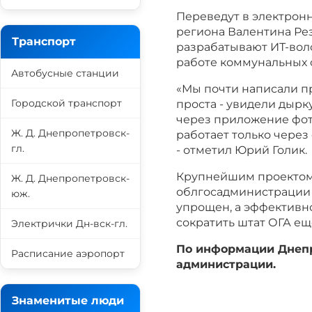
Переведут в электрон
региона Валентина Ре
Транспорт
разрабатывают ИТ-вол
работе коммунальных 
Автобусные станции
«Мы почти написали п
Городской транспорт
проста - увидели дырк
через приложение фото
Ж. Д. Днепропетровск-
работает только через
гл.
- отметил Юрий Голик.
Крупнейшим проектом
Ж. Д. Днепропетровск-
облгосадминистрации 
юж.
упрощен, а эффективн
сократить штат ОГА ещ
Электрички Дн-вск-гл.
По информации Днепр
Расписание аэропорт
администрации.
Знаменитые люди