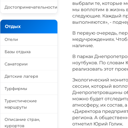
выбрали те, которые м
Достопримечательности
мы воплотим в жизнь 
следующие. Каждый про
выполняются», - подче
Отдых
В первую очередь, пер
медучреждениях. Чтоб
Отели
наличие.
Базы отдыха
В парках Днепропетро
ноутбуков. По словам 
Санатории
реализовать этот прое
Детские лагеря
Экологический монито
сессии, который вопло
Турфирмы
Днепропетровщины обе
можно будет отследит
Туристические
атмосферу, их состав,
маршруты
«Директора предприяти
региона. А общественн
Описание стран,
отметил Юрий Голик.
курортов