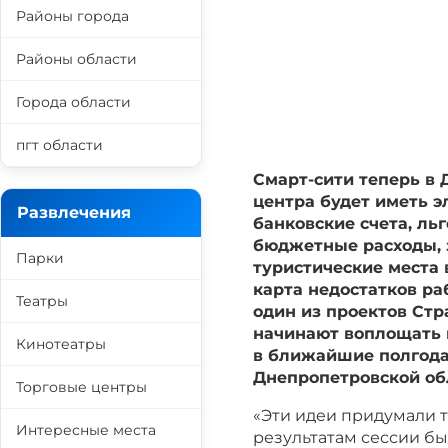
Районы города
Районы области
Города области
пгт области
Смарт-сити теперь в
центра будет иметь э
Развлечения
банковские счета, ль
бюджетные расходы, 
Парки
туристические места 
карта недостатков ра
Театры
один из проектов Ст
начинают воплощать в
Кинотеатры
в ближайшие полгода
Днепропетровской об
Торговые центры
«Эти идеи придумали та
Интересные места
результатам сессии бы