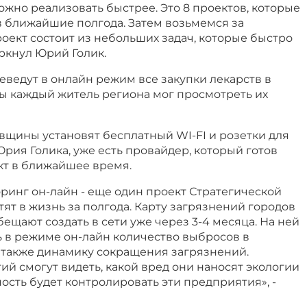
ожно реализовать быстрее. Это 8 проектов, которые
в ближайшие полгода. Затем возьмемся за
ект состоит из небольших задач, которые быстро
ркнул Юрий Голик.
еведут в онлайн режим все закупки лекарств в
ы каждый житель региона мог просмотреть их
вщины установят бесплатный WI-FI и розетки для
Юрия Голика, уже есть провайдер, который готов
кт в ближайшее время.
ринг он-лайн - еще один проект Стратегической
тят в жизнь за полгода. Карту загрязнений городов
щают создать в сети уже через 3-4 месяца. На ней
ь в режиме он-лайн количество выбросов в
 а также динамику сокращения загрязнений.
й смогут видеть, какой вред они наносят экологии
ость будет контролировать эти предприятия», -