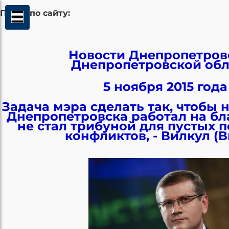
Поиск по сайту:
Новости Днепропетров
Днепропетровской обл
5 ноября 2015 года
Задача мэра сделать так, чтобы 
Днепропетровска работал на бла
не стал трибуной для пустых 
конфликтов, - Вилкул (