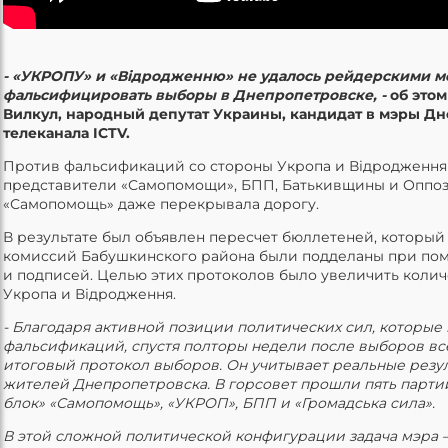
- «УКРОПУ» и «Відродженню» не удалось рейдерскими м
фальсифицировать выборы в Днепропетровске, -
об этом
Вилкул, народный депутат Украины, кандидат в мэры Д
телеканала ICTV.
Против фальсификаций со стороны Укропа и Відродження
представители «Самопомощи», БПП, Батькивщины и Оппоз
«Самопомощь» даже перекрывала дорогу.
В результате был объявлен пересчет бюллетеней, который п
комиссий Бабушкинского района были подделаны при по
и подписей. Целью этих протоколов было увеличить колич
Укропа и Відродження.
- Благодаря активной позиции политических сил, которые
фальсификаций, спустя полторы недели после выборов все
итоговый протокол выборов. Он учитывает реальные резу
жителей Днепропетровска. В горсовет прошли пять парт
блок» «Самопомощь», «УКРОП», БПП и «Громадська сила».
В этой сложной политической конфигурации задача мэра – 