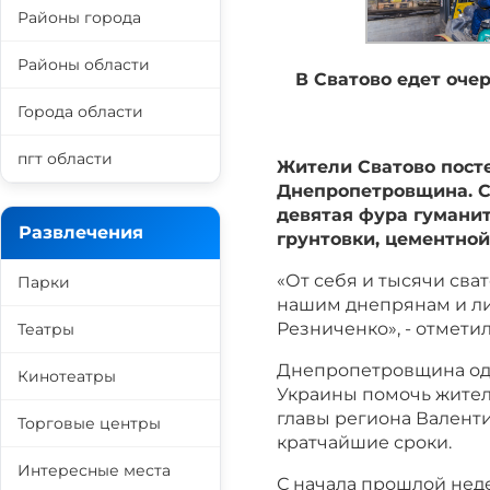
Районы города
Районы области
В Сватово едет оче
Города области
пгт области
Жители Сватово посте
Днепропетровщина. С
девятая фура гуманит
Развлечения
грунтовки, цементной
«От себя и тысячи сват
Парки
нашим днепрянам и л
Резниченко», - отмети
Театры
Днепропетровщина одн
Кинотеатры
Украины помочь жител
главы региона Валент
Торговые центры
кратчайшие сроки.
Интересные места
С начала прошлой неде