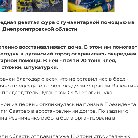
редная девятая фура с гуманитарной помощью из
Днепропетровской области
пенно восстанавливают дома. В этом им помогает
егодня в луганский город отправилась очередная
арной помощи. В ней - почти 20 тонн клея,
 стяжки, штукатурки.
овчан благодарю всех, кто не оставил нас в беде -
ично председателю облгосадминистрации Валентин
л председатель Луганской ОГА Георгий Тука.
ой из первых откликнулась на призыв Президента
ям Сватово в восстановлении домов. По заданию
ина Резниченко работа была организована в
ли область отправила уже 180 тонн строительных