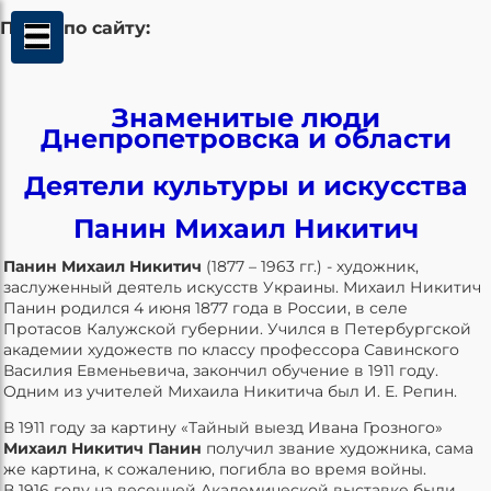
Поиск по сайту:
Знаменитые люди
Днепропетровска и области
Деятели культуры и искусства
Панин Михаил Никитич
Панин Михаил Никитич
(1877 – 1963 гг.) -
художник,
заслуженный деятель искусств Украины.
Михаил Никитич
Панин родился 4 июня 1877 года в России, в селе
Протасов Калужской губернии. Учился в Петербургской
академии художеств по классу профессора Савинского
Василия Евменьевича, закончил обучение в 1911 году.
Одним из учителей Михаила Никитича был И. Е. Репин.
В 1911 году за картину «Тайный выезд Ивана Грозного»
Михаил
Никитич Панин
получил звание художника, сама
же картина, к сожалению, погибла во время войны.
В 1916 году на весенней Академической выставке были