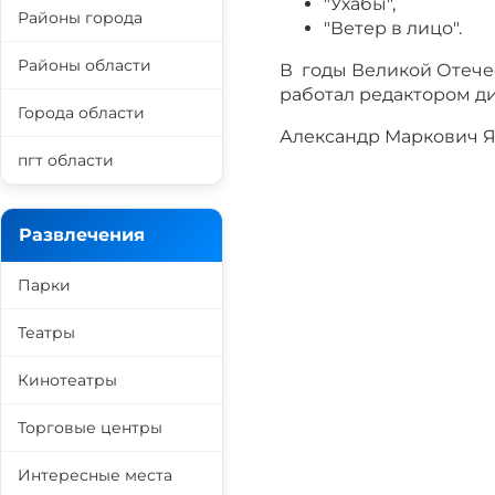
"Ухабы",
Районы города
"Ветер в лицо".
Районы области
В годы Великой Отеч
работал редактором д
Города области
Александр Маркович Яс
пгт области
Развлечения
Парки
Театры
Кинотеатры
Торговые центры
Интересные места