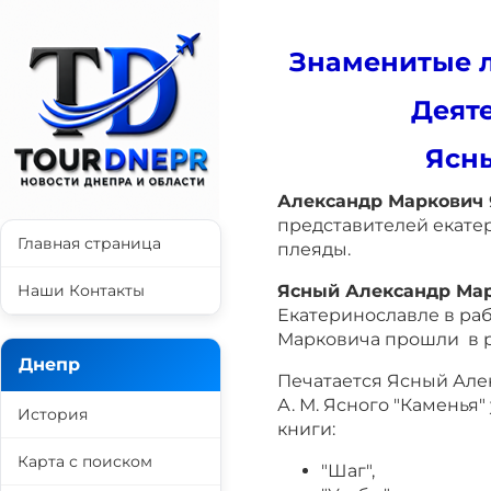
Знаменитые л
Деяте
Ясн
Александр Маркович
представителей екате
Главная страница
плеяды.
Наши Контакты
Ясный Александр Ма
Екатеринославле в раб
Марковича прошли в р
Днепр
Печатается Ясный Алек
А. М. Ясного "Каменья"
История
книги:
Карта с поиском
"Шаг",