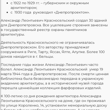
с 1922 по 1929 гг. – губернским и окружным
архитектором;
с 1930 года руководил «Днепропроектом».
Александр Леонтьевич Красносельский создал 30 зданий
для Днепропетровска. Все уцелевшие строения занесены
в государственный реестр охраны памятников
архитектуры.
Деятельность Красносельского не ограничивалась
Днепропетровском. Его авторству принадлежат
сооружения в Риге, Тарту, Яссах, Ялте, Алупке. Более 100
домов находится в г. Бельцы.
Последние годы жизни Александр Леонтьевич часто
болел. Александр Леонтьевич Красносельский умер 19
марта 1944 года в Днепропетровске. После смерти ценная
библиотека была безвозмездно передана в украинскую
академию архитектуры, а в исторический музей города
перешла ценнейшая коллекция фарфоровых изделий.
К 100-летию со дня рождения архитектора Александра
Леонтьевича Красносельского на доме, где он проживал
по улице Короленко, 14, установили мемориальную доску
с барельефным изображением портрета. А на могиле