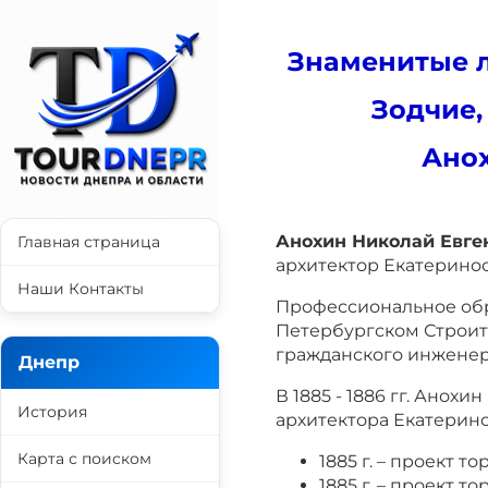
Знаменитые л
Зодчие,
Анох
Анохин Николай Евге
Главная страница
архитектор Екатеринос
Наши Контакты
Профессиональное об
Петербургском Строите
гражданского инженера
Днепр
В 1885 - 1886 гг. Ано
История
архитектора Екатерино
Карта с поиском
1885 г. – проект 
1885 г. – проект т