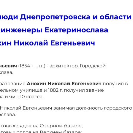
юди Днепропетровска и области
 инженеры Екатеринослава
ин Николай Евгеньевич
ньевич
(1854 - … гг.) - архитектор. Городской
лава.
разование
Анохин Николай Евгеньевич
получил в
льном училище и 1882 г. получил звание
 и чин 10 класса.
хин Николай Евгеньевич занимал должность городского
слава.
торговых рядов на Озерном базаре;
орговых рядов на Верхнем базаре;