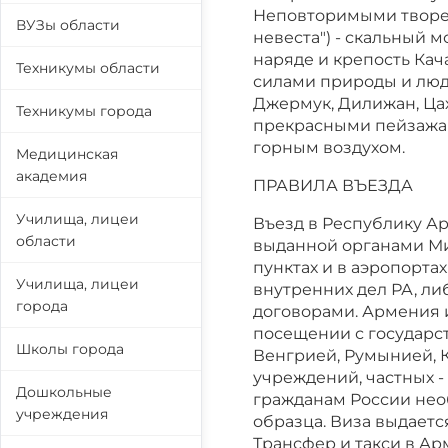
Неповторимыми творе
ВУЗы области
невеста") - скальный 
наряде и крепость Кач
Техникумы области
силами природы и люде
Джермук, Дилижан, Цах
Техникумы города
прекрасными пейзажа
горным воздухом.
Медицинская
академия
ПРАВИЛА ВЪЕЗДА
Училища, лицеи
Въезд в Республику Ар
области
выданной органами Ми
пунктах и в аэропорта
Училища, лицеи
внутренних дел РА, л
города
договорами. Армения 
посещении с государст
Школы города
Венгрией, Румынией, К
учреждений, частных -
Дошкольные
гражданам России нео
учреждения
образца. Виза выдаетс
Трансфер и такси в А