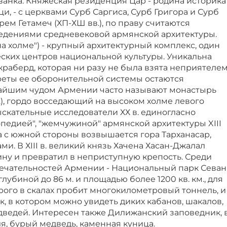
ванка. Княжеская резиденция Цар - родина историка
и, - с церквами Сурб Саргиса, Сурб Григора и Сурб
ем Гетамеч (ХП-ХШ вв.), по праву считаются
дениями средневековой армянской архитектуры.
на холме") - крупный архитектурный комплекс, один
еских центров национальной культуры. Уникальна
раберд, которая ни разу не была взята неприятелем
креты ее оборонительной системы остаются
айшим чудом Армении часто называют монастырь
 гг.), гордо восседающий на высоком холме левого
ыскательные исследователи ХХ в. единогласно
педией", "жемчужиной" армянской архитектуры XIII
а с южной стороны возвышается гора Тарханасар,
и. В ХIII в. великий князь Хачена Хасан-Джалал
ину и превратил в неприступную крепость. Среди
чательностей Армении - Национальный парк Севан
глубиной до 86 м. и площадью более 1200 кв. км., для
рого в скалах пробит многокилометровый тоннель, и
, в котором можно увидеть диких кабанов, шакалов,
дведей. Интересен также Дилижанский заповедник, 
я, бурый медведь, каменная куница.