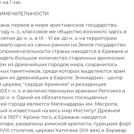
на 1 час.
ИМЕЧАТЕЛЬНОСТИ
ана, первое в мире христианское государство,
оду н. э., классовое же общество возникло здесь в
ия до н. э., в IX - VI вв. до н. э. на территории
вало одно из самых ранних на Земле государство
топримечательности страны находятся в Ереване и
видеть большое количество старинных армянских
ном из древнейших городов мира, сохранилось
ных памятников, среди которых выделяются храм
 - один из древнейших в Европе. Эчмиадзин - центр
 церкви, "сердце Армении" и резиденция
303 г. н. э. и величественными храмами Рипсимэ и
в. до н. э. Одной из обязательно посещаемых
ей города является Матенадаран им. Месропа
ный и известный на весь мир Институт Древней
в 1957 г. Кроме того, в Ереване находятся
опарк, развалины римской крепости, турецкий форт
VIII столетия, церкви Катогике (XIII век) и Зоравар