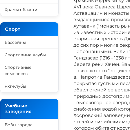
храмовые фрески Хута
XVI века Ованеса Царец
Храмы области
Аствацацин и монастыр
выдающимися произве
Хутаванк ("монастырь 
Спорт
из известных историч
старинная крепость Дж
Бассейны
до сих пор многие се
непознанными. Велич
Спортивные клубы
Гандзасар (1216 - 1238
берега реки Хачен. Вз
Спортивные
называют его "энцикло
комплексы
в. Напротив Гандзасар
покрытая густыми лесам
Яхт-клубы
обвел стеной ее верш
природных достоприме
- высокогорное озеро, 
Учебные
снабжения водой кото
заведения
Хосровский заповедник
рысей и сирийских ме
ВУЗы города
котором обитают косул