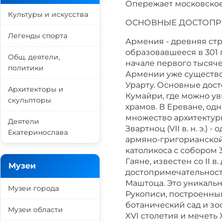
Опережает московское 
Культуры и искусства
ОСНОВНЫЕ ДОСТОПР
Легенды спорта
Армения - древняя стр
образовавшееся в 301 г
Общ. деятели,
начале первого тысячелет
политики
Армении уже существо
Урарту. Основные дос
Архитекторы и
Кумайри, где можно у
скульпторы
храмов. В Ереване, од
множество архитектур
Деятели
Звартноц (VII в. н. э.)
Екатеринослава
армяно-григорианской
католикоса с собором 
Гаяне, известен со II 
Музеи
достопримечательност
Маштоца. Это уникаль
Музеи города
Рукописи, построенный 
ботанический сад и зо
Музеи области
XVI столетия и мечеть X