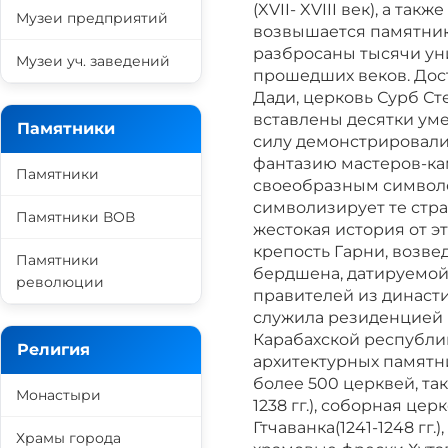
(XVII- XVIII век), а т
Музеи предприятий
возвышается памятник 
разбросаны тысячи ун
Музеи уч. заведений
прошедших веков. Дос
Дади, церковь Сурб Сте
вставлены десятки ум
Памятники
силу демонстрировали
фантазию мастеров-кам
Памятники
своеобразным символо
символизирует те стра
Памятники ВОВ
жестокая история от э
крепость Гарни, возве
Памятники
бердшена, датируемой I
революции
правителей из династии Е
служила резиденцией 
Карабахской республи
Религия
архитектурных памятни
более 500 церквей, так
Монастыри
1238 гг.), соборная цер
Гтчаванка(1241-1248 гг.
Храмы города