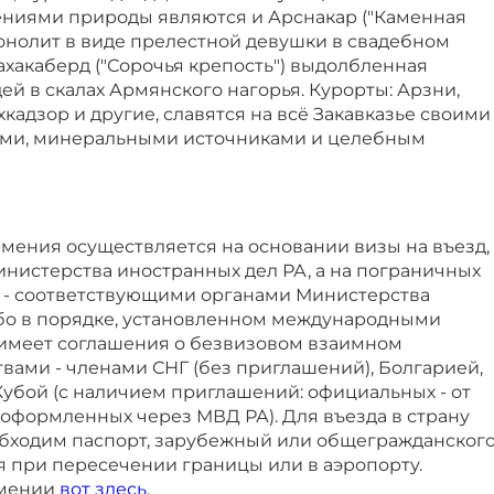
ниями природы являются и Арснакар ("Каменная
монолит в виде прелестной девушки в свадебном
ахакаберд ("Сорочья крепость") выдолбленная
й в скалах Армянского нагорья. Курорты: Арзни,
кадзор и другие, славятся на всё Закавказье своими
ми, минеральными источниками и целебным
мения осуществляется на основании визы на въезд,
нистерства иностранных дел РА, а на пограничных
х - соответствующими органами Министерства
ибо в порядке, установленном международными
имеет соглашения о безвизовом взаимном
вами - членами СНГ (без приглашений), Болгарией,
убой (с наличием приглашений: официальных - от
 оформленных через МВД РА). Для въезда в страну
бходим паспорт, зарубежный или общегражданског
я при пересечении границы или в аэропорту.
рмении
вот здесь
.