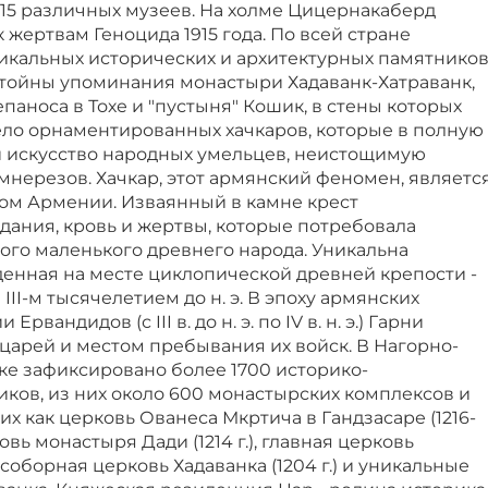
акже 15 различных музеев. На холме Цицернакаберд
жертвам Геноцида 1915 года. По всей стране
икальных исторических и архитектурных памятнико
тойны упоминания монастыри Хадаванк-Хатраванк,
паноса в Тохе и "пустыня" Кошик, в стены которых
ело орнаментированных хачкаров, которые в полную
 искусство народных умельцев, неистощимую
нерезов. Хачкар, этот армянский феномен, являетс
м Армении. Изваянный в камне крест
дания, кровь и жертвы, которые потребовала
того маленького древнего народа. Уникальна
денная на месте циклопической древней крепости -
II-м тысячелетием до н. э. В эпоху армянских
рвандидов (с III в. до н. э. по IV в. н. э.) Гарни
царей и местом пребывания их войск. В Нагорно-
ке зафиксировано более 1700 историко-
ков, из них около 600 монастырских комплексов и
их как церковь Ованеса Мкртича в Гандзасаре (1216-
ковь монастыря Дади (1214 г.), главная церковь
), соборная церковь Хадаванка (1204 г.) и уникальные