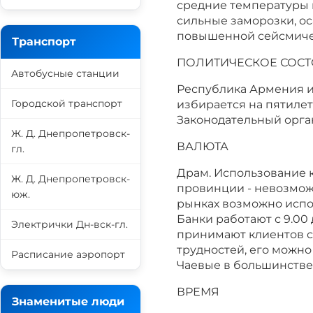
средние температуры ию
сильные заморозки, ос
повышенной сейсмиче
Транспорт
ПОЛИТИЧЕСКОЕ СОС
Автобусные станции
Республика Армения и
Городской транспорт
избирается на пятилет
Законодательный орган
Ж. Д. Днепропетровск-
ВАЛЮТА
гл.
Драм. Использование к
Ж. Д. Днепропетровск-
провинции - невозможн
юж.
рынках возможно испо
Банки работают с 9.00 
Электрички Дн-вск-гл.
принимают клиентов с 
трудностей, его можно
Расписание аэропорт
Чаевые в большинстве
ВРЕМЯ
Знаменитые люди