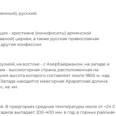
енный), русский.
щих - христиане (монофиситы) армянской
авной) церкви, а также русская православная
 другие конфессии.
рузией, на востоке - с Азербайджаном, на западе и
ния - высокогорная страна, расположенная на
няя высота которого составляет около 1800 м. над
-Западе находится межгорная Араратская долина.
. кв. км.
й. В предгорьях средние температуры июля от +24 С
 осадков выпадает 200-400 мм. в год, в горных районах