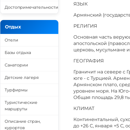
ЯЗЫК
Достопримечательности
Армянский (государств
РЕЛИГИЯ
Отдых
Основная часть верую
Отели
апостольской (правосл
церковь, мусульмане и
Базы отдыха
ГЕОГРАФИЯ
Санатории
Граничит на севере с Г
Детские лагеря
юге - с Турцией. Арме
Армянском плато, сред
Турфирмы
уровнем моря. На Юго
Общая площадь 29,8 тыс
Туристические
КЛИМАТ
маршруты
Континентальный, сухо
Описание стран,
до +26 С, января +5 С,
курортов