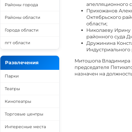
апелляционного с
Районы города
Прихожанов Алек
Октябрьского рай
Районы области
области;
Города области
Николаеву Ирину 
районного суда Д
пгт области
Дружинина Конста
Индустриального 
Митошопа Владимира 
Развлечения
председателя Пятихат
назначен на должность
Парки
Театры
Кинотеатры
Торговые центры
Интересные места