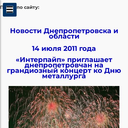
Поиск по сайту:
Новости Днепропетровска и
области
14 июля 2011 года
«Интерпайп» приглашает
днепропетровчан на
грандиозный концерт ко Дню
металлурга