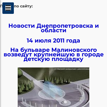
Поиск по сайту:
Новости Днепропетровска и
области
14 июля 2011 года
На бульваре Малиновского
возведут крупнейшую в городе
детскую площадку