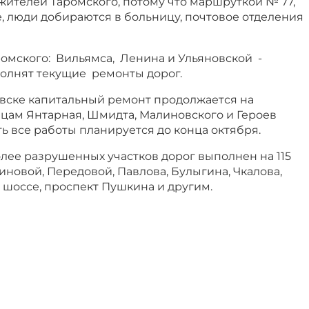
жителей Таромского, потому что маршруткой № 77,
е, люди добираются в больницу, почтовое отделения
ромского: Вильямса, Ленина и Ульяновской -
олнят текущие ремонты дорог.
вске капитальный ремонт продолжается на
ицам Янтарная, Шмидта, Малиновского и Героев
ь все работы планируется до конца октября.
лее разрушенных участков дорог выполнен на 115
линовой, Передовой, Павлова, Булыгина, Чкалова,
 шоссе, проспект Пушкина и другим.