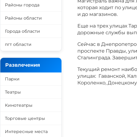
магистраль важна для 
Районы города
которая ходит по улиц
и до магазинов.
Районы области
Еще на трех улицах Та
Города области
дорожные службы вып
Сейчас в Днепропетро
пгт области
проспекте Правды, ул
Сталинграда. Завершит
Развлечения
Текущий ремонт наибо
улицах: Гаванской, Ка
Парки
Короленко, Донецкому
Театры
Кинотеатры
Торговые центры
Интересные места