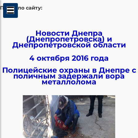
Поиск по сайту:
Новости Днепра
(Днепропетровска) и
Днепропетровской области
4 октября 2016 года
Полицейские охраны в Днепре с
поличным задержали вора
металлолома