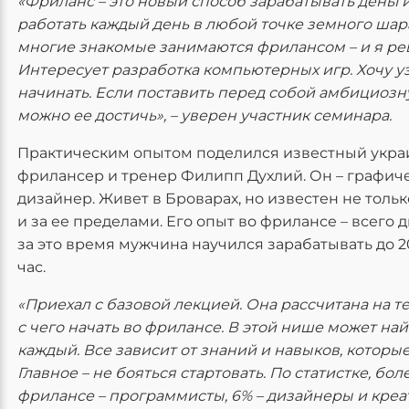
«Фриланс – это новый способ зарабатывать деньг
работать каждый день в любой точке земного шара
многие знакомые занимаются фрилансом – и я ре
Интересует разработка компьютерных игр. Хочу узн
начинать. Если поставить перед собой амбициозну
можно ее достичь», – уверен участник семинара.
Практическим опытом поделился известный укра
фрилансер и тренер Филипп Духлий. Он – графич
дизайнер. Живет в Броварах, но известен не тольк
и за ее пределами. Его опыт во фрилансе – всего д
за это время мужчина научился зарабатывать до 2
час.
«Приехал с базовой лекцией. Она рассчитана на тех
с чего начать во фрилансе. В этой нише может най
каждый. Все зависит от знаний и навыков, которы
Главное – не бояться стартовать. По статистке, бол
фрилансе – программисты, 6% – дизайнеры и креат