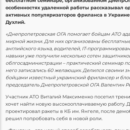
бесплатном семинаре, организованном ДнепрОГ
особенностях удаленной работы рассказывал о
активных популяризаторов фриланса в Украин
Духлий.
«Днепропетровская ОГА помогает бойцам АТО ада
мирной жизни. Для них организованы бесплатны
английского языка, водителей, IT-программирова
навыки уже получили несколько сотен защитников
облгосадминистрации – практический семинар по
него записались 60 желающих. Делился своими з
бойцами известный украинский фрилансер и блог
председатель Днепропетровской ОГА Валентин Р
Участник АТО Виталий Максименко посетил тренин
хочет найти новую высокооплачиваемую работу. 
проектировал ракеты в КБ им. Янгеля, после дем
решил попробовать себя в новой роли.