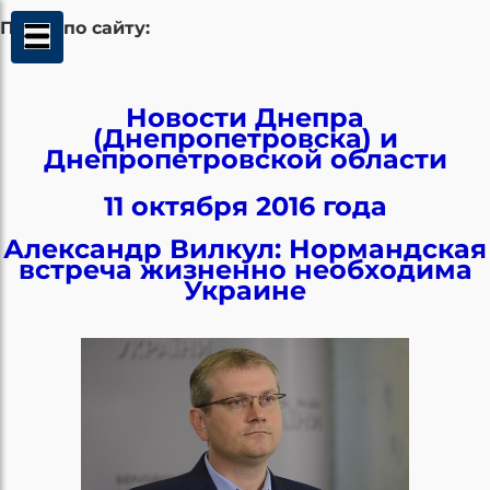
Поиск по сайту:
Новости Днепра
(Днепропетровска) и
Днепропетровской области
11 октября 2016 года
Александр Вилкул: Нормандская
встреча жизненно необходима
Украине