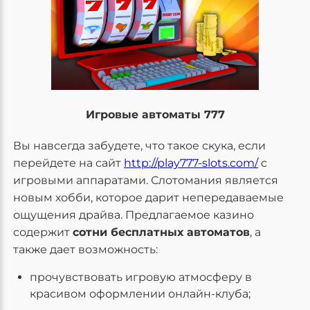
Игровые автоматы 777
Вы навсегда забудете, что такое скука, если
перейдете на сайт
http://play777-slots.com/
с
игровыми аппаратами. Слотомания является
новым хобби, которое дарит непередаваемые
ощущения драйва. Предлагаемое казино
содержит
сотни бесплатных автоматов
, а
также дает возможность:
прочувствовать игровую атмосферу в
красивом оформлении онлайн-клуба;