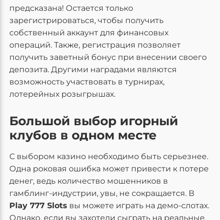
предсказана! Остается только
зарегистрироваться, чтобы получить
собственный аккаунт для финансовых
операций. Также, регистрация позволяет
получить заветный бонус при внесении своего
депозита. Другими наградами являются
возможность участвовать в турнирах,
лотерейных розыгрышах.
Большой выбор игорный
клубов в одном месте
С выбором казино необходимо быть серьезнее.
Одна роковая ошибка может привести к потере
денег, ведь количество мошенников в
гамблинг-индустрии, увы, не сокращается. В
Play 777 Slots
вы можете играть на демо-слотах.
Однако, если вы захотели сыграть на реальные