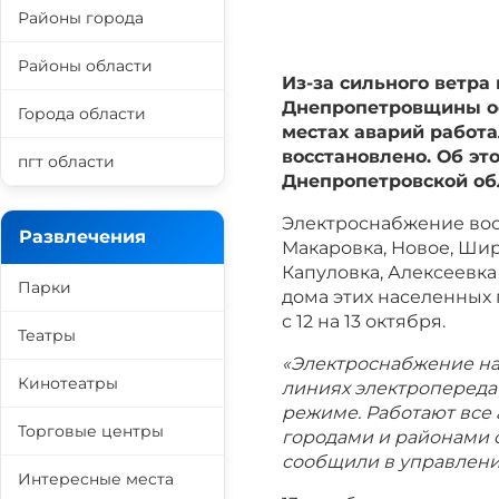
Районы города
Районы области
Из-за сильного ветра
Днепропетровщины ос
Города области
местах аварий работ
восстановлено. Об э
пгт области
Днепропетровской об
Электроснабжение вос
Развлечения
Макаровка, Новое, Шир
Капуловка, Алексеевка
Парки
дома этих населенных
с 12 на 13 октября.
Театры
«Электроснабжение на
Кинотеатры
линиях электропереда
режиме. Работают все
Торговые центры
городами и районами с
сообщили в управлени
Интересные места