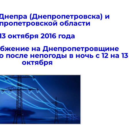
Днепра (Днепропетровска) и
пропетровской области
13 октября 2016 года
абжение на Днепропетровщине
 после непогоды в ночь с 12 на 13
октября